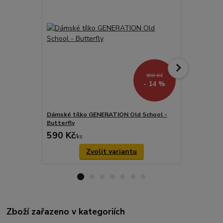
690 Kč
- 14 %
Dámské tílko GENERATION Old School -
Dámský over
Butterfly
Garage
590 Kč
899 Kč
/
ks
/
ks
Zvolit variantu
Zboží zařazeno v kategoriích