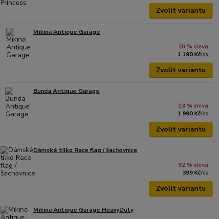
Zvolit variantu
Mikina Antique Garage
20 % sleva
1 190 Kč
/
ks
Zvolit variantu
Bunda Antique Garage
13 % sleva
1 990 Kč
/
ks
Zvolit variantu
Dámské tílko Race flag / šachovnice
32 % sleva
399 Kč
/
ks
Zvolit variantu
Mikina Antique Garage HeavyDuty