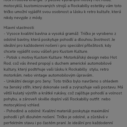
motocyklů, kustomizovaných strojů a Rockabilly estetiky vám toto
tričko umožní vyjádřit svou osobnost a lásku k retro kultuře, která
nikdy nevyjde z módy.
Hlavní vlastnosti:
- Vysoce kvalitní bavlna a vysoká gramáž: Tričko je vyrobeno z
odolné bavlny, která poskytuje pohodlí a dlouhou životnost. Je
ideální pro každodenní nošení i pro speciální příležitosti, kdy
chcete vyjádřit svou vášeň pro Kustom Kulture.
- Potisk s motivy Kustom Kulture: Motorkářský design nebo Hot
Rod, což vás ihned propojí s duchem americké automobilové
kultury, který podtrhuje vaši lásku k Rockabilly stylu, retro
motorkám, nebo vintage automobilovým úpravám..
- Unikátní design pro ženy: Toto tričko bylo navrženo s ohledem
na ženský střih, který dokonale sedí a zvýrazňuje vaši postavu. Má
větší kulatý výstřih a krátké rukávy, což zajišťuje pohodlí a volnost
pohybu, a zároveň skvěle doplní váš Rockabilly outfit nebo
motocyklový vzhled.
- Pohodlné a odolné: Kvalitní materiál poskytuje maximální
pohodlí i při dlouhém nošení. Tričko je odolné, a zůstává v
perfektním stavu i po častém praní. Je ideální pro každodenní