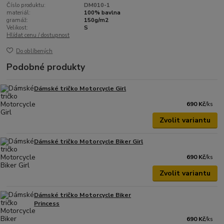
Číslo produktu:
DM010-1
materiál:
100% bavlna
gramáž:
150g/m2
Velikost:
S
Hlídat cenu / dostupnost
Do oblíbených
Podobné produkty
Dámské tričko Motorcycle Girl
690 Kč
/
ks
Zvolit variantu
Dámské tričko Motorcycle Biker Girl
690 Kč
/
ks
Zvolit variantu
Dámské tričko Motorcycle Biker
Princess
690 Kč
/
ks