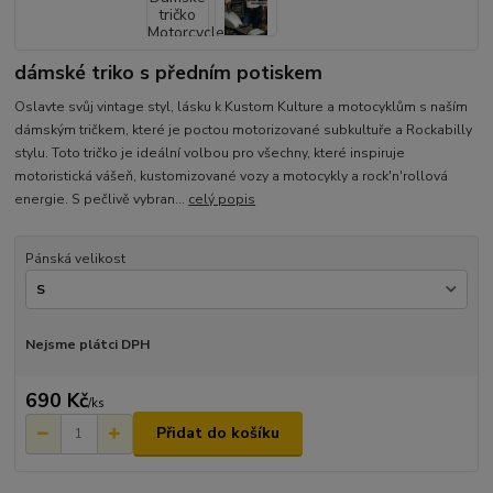
dámské triko s předním potiskem
Oslavte svůj vintage styl, lásku k Kustom Kulture a motocyklům s naším
dámským tričkem, které je poctou motorizované subkultuře a Rockabilly
stylu. Toto tričko je ideální volbou pro všechny, které inspiruje
motoristická vášeň, kustomizované vozy a motocykly a rock'n'rollová
energie. S pečlivě vybran...
celý popis
Pánská velikost
Nejsme plátci DPH
690 Kč
/
ks
Přidat do košíku