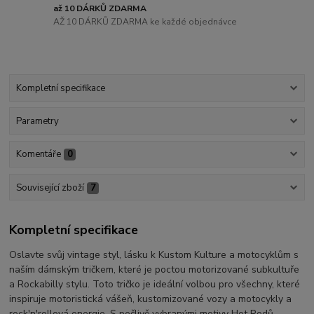
až 10 DÁRKŮ ZDARMA
AŽ 10 DÁRKŮ ZDARMA ke každé objednávce
Kompletní specifikace
Parametry
Komentáře
0
Související zboží
7
Kompletní specifikace
Oslavte svůj vintage styl, lásku k Kustom Kulture a motocyklům s
naším dámským tričkem, které je poctou motorizované subkultuře
a Rockabilly stylu. Toto tričko je ideální volbou pro všechny, které
inspiruje motoristická vášeň, kustomizované vozy a motocykly a
rock'n'rollová energie. S pečlivě vybranými motivy Hot Rodů,