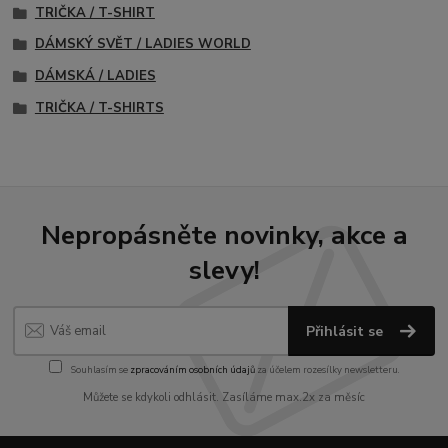
TRIČKA / T-SHIRT
DÁMSKÝ SVĚT / LADIES WORLD
DÁMSKÁ / LADIES
TRIČKA / T-SHIRTS
Nepropásněte novinky, akce a
slevy!
Přihlásit se
Souhlasím se
zpracováním osobních údajů
za účelem rozesílky newsletteru.
Můžete se kdykoli odhlásit. Zasíláme max.2x za měsíc