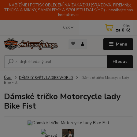
NABÍZÍME I POTISK OBLEČENÍ NA ZAKÁZKU (SRAZOVÁ, FIREMNÍ
TRIČKA A MIKINY, SAMOLEPKY A SPOUSTU DALŠÍHO) - neváhejte nás
kontaktovat
0
ks
CZK
za
0 Kč
Menu
Hledat
Úvod
DÁMSKÝ SVĚT / LADIES WORLD
Dámské tričko Motorcycle lady
Bike Fist
Dámské tričko Motorcycle lady
Bike Fist