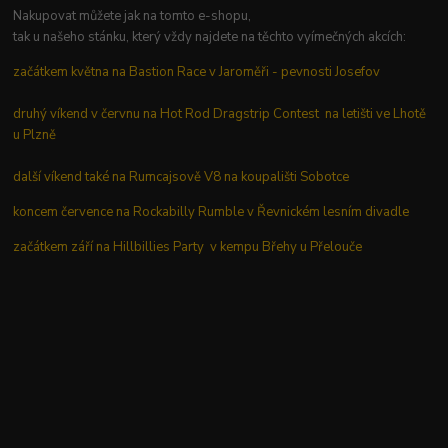
Nakupovat můžete jak na tomto e-shopu,
tak u našeho stánku, který vždy najdete na těchto vyímečných akcích:
začátkem května na Bastion Race v Jaroměři - pevnosti Josefov
druhý víkend v červnu na Hot Rod Dragstrip Contest na letišti ve Lhotě
u Plzně
další víkend také na Rumcajsově V8 na koupališti Sobotce
koncem července na Rockabilly Rumble v Řevnickém lesním divadle
začátkem září na Hillbillies Party v kempu Břehy u Přelouče