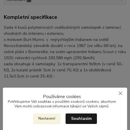
Kompletní specifikace
Sada 4 kusů polymerových voděodolných samolepek s laminací,
vhodných do interieru i exterieru
s motivem Burt Munro, s nejrychlejším Indianem na světě
Novozélandský závodník dosáhl v roce 1967 (ve věku 68 let), na
solné pláni v Bonneville, na svém upraveném Indianu Scout z roku
1920, rekordní rychlosti 183,586 mph (295,5km/h)
sada obsahuje 4 samolepky: 1x transparentní 9x9cm (v ceně 50,-
Kč), 2x kulaté průměr 5cm (v ceně 70,-Kč) a 1x obdélníková
11,5x3,5cm (v ceně 35,-Kč) -
Používáme cookies
Potřebujeme Váš
souhlas
s použitím souborů cookies, abychom
Vám mohli zobrazovat informace týkající se Vašich zájmů.
Zboží zařazeno v kategoriích
DOPLŇKY / ACCESSORIES
Souhlasím
Nastavení
SAMOLEPKY / STICKERS