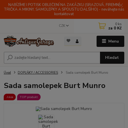
NABÍZÍME I POTISK OBLEČENÍ NA ZAKÁZKU (SRAZOVÁ, FIREMNÍ
TRIČKA A MIKINY, SAMOLEPKY A SPOUSTU DALŠÍHO) - neváhejte nás
kontaktovat
0
ks
CZK
za
0 Kč
Menu
Hledat
Úvod
DOPLŇKY / ACCESSORIES
Sada samolepek Burt Munro
Sada samolepek Burt Munro
Akce
TOP produkt