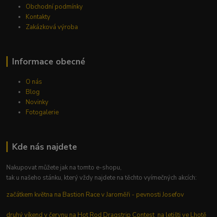
Obchodní podmínky
Kontakty
Zakázková výroba
Informace obecné
O nás
Blog
Novinky
Fotogalerie
Kde nás najdete
Nakupovat můžete jak na tomto e-shopu,
tak u našeho stánku, který vždy najdete na těchto vyímečných akcích:
začátkem května na Bastion Race v Jaroměři - pevnosti Josefov
druhý víkend v červnu na Hot Rod Dragstrip Contest na letišti ve Lhotě