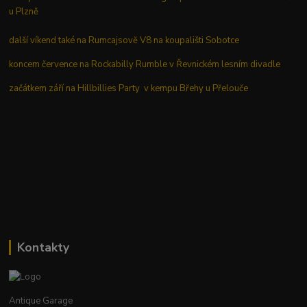
u Plzně
další víkend také na Rumcajsově V8 na koupališti Sobotce
koncem července na Rockabilly Rumble v Řevnickém lesním divadle
začátkem září na Hillbillies Party v kempu Břehy u Přelouče
Kontakty
Antique Garage