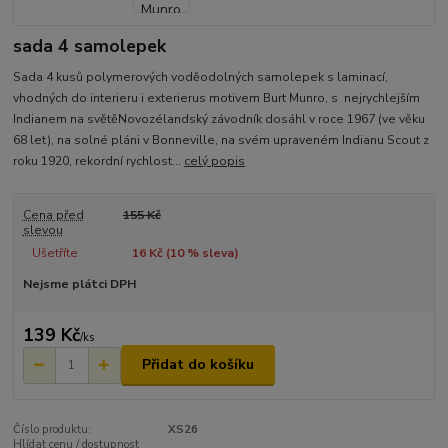
sada 4 samolepek
Sada 4 kusů polymerových voděodolných samolepek s laminací,
vhodných do interieru i exterierus motivem Burt Munro, s nejrychlejším
Indianem na světěNovozélandský závodník dosáhl v roce 1967 (ve věku
68 let), na solné pláni v Bonneville, na svém upraveném Indianu Scout z
roku 1920, rekordní rychlost...
celý popis
Cena před
155 Kč
slevou
Ušetříte
16 Kč (
10
% sleva)
Nejsme plátci DPH
139 Kč
/
ks
Přidat do košíku
Číslo produktu:
XS26
Hlídat cenu / dostupnost