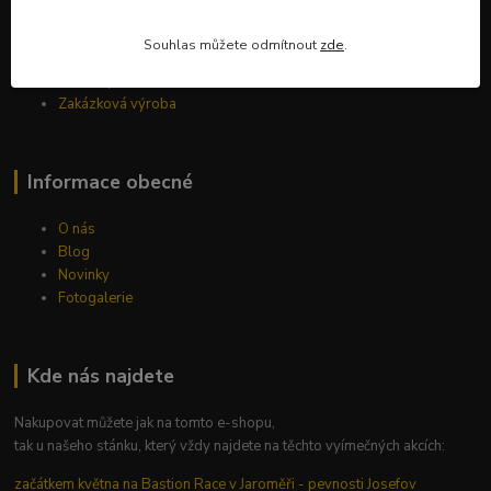
Jak nakupovat
Tabulky velikostí
Souhlas můžete odmítnout
zde
.
Obchodní podmínky
Kontakty
Zakázková výroba
Informace obecné
O nás
Blog
Novinky
Fotogalerie
Kde nás najdete
Nakupovat můžete jak na tomto e-shopu,
tak u našeho stánku, který vždy najdete na těchto vyímečných akcích:
začátkem května na Bastion Race v Jaroměři - pevnosti Josefov