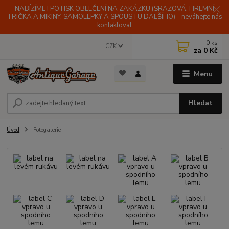
NABÍZÍME I POTISK OBLEČENÍ NA ZAKÁZKU (SRAZOVÁ, FIREMNÍ
TRIČKA A MIKINY, SAMOLEPKY A SPOUSTU DALŠÍHO) - neváhejte nás
kontaktovat
0
ks
CZK
za
0 Kč
Menu
Hledat
Úvod
Fotogalerie