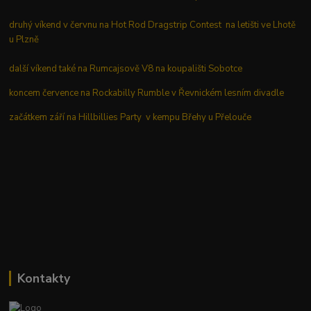
druhý víkend v červnu na Hot Rod Dragstrip Contest na letišti ve Lhotě
u Plzně
další víkend také na Rumcajsově V8 na koupališti Sobotce
koncem července na Rockabilly Rumble v Řevnickém lesním divadle
začátkem září na Hillbillies Party v kempu Břehy u Přelouče
Kontakty