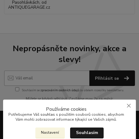
Nepropásněte novinky, akce a
slevy!
Přihlásit se
Souhlasím se
zpracováním osobních údajů
za účelem rozesílky newsletteru.
Můžete se kdykoli odhlásit. Zasíláme max.2x za měsíc
Používáme cookies
Potřebujeme Váš
souhlas
s použitím souborů cookies, abychom
Vám mohli zobrazovat informace týkající se Vašich zájmů.
Informace pro zákazníky
Souhlasím
Nastavení