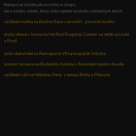
Nakupovat můžete jak na tomto e-shopu,
tak u našeho stánku, který vždy najdete na těchto vyímečných akcích:
začátkem května na Bastion Race v Jaroměři - pevnosti Josefov
druhý víkend v červnu na Hot Rod Dragstrip Contest na letišti ve Lhotě
u Plzně
další víkend také na Rumcajsově V8 na koupališti Sobotce
koncem července na Rockabilly Rumble v Řevnickém lesním divadle
začátkem září na Hillbillies Party v kempu Břehy u Přelouče