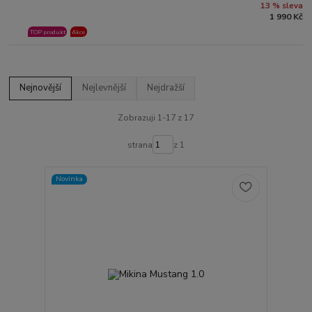
13 % sleva
1 990 Kč
TOP produkt
Akce
Nejnovější
Nejlevnější
Nejdražší
Zobrazuji 1-17 z 17
strana
z 1
Novinka