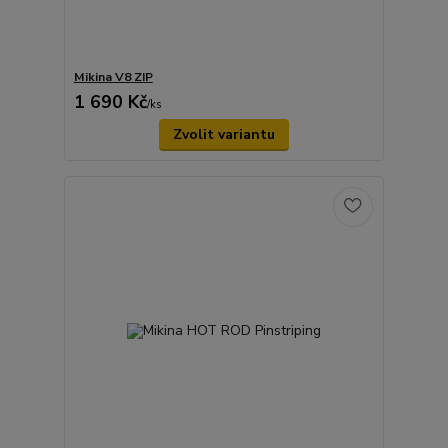
Mikina V8 ZIP
1 690 Kč
/
ks
Zvolit variantu