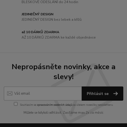
BLESKOVÉ ODESLÁNÍ do 24 hodin
JEDINEČNÝ DESIGN
JEDINEČNÝ DESIGN bez lebek a křížů
až 10 DÁRKŮ ZDARMA
AŽ 10 DÁRKŮ ZDARMA ke každé objednávce
Nepropásněte novinky, akce a
slevy!
Přihlásit se
Souhlasím se
zpracováním osobních údajů
za účelem rozesílky newsletteru.
Můžete se kdykoli odhlásit. Zasíláme max.2x za měsíc