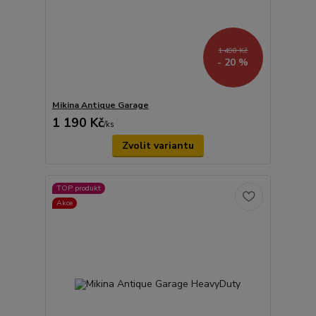
1 490 Kč
- 20 %
Mikina Antique Garage
1 190 Kč
/
ks
Zvolit variantu
TOP produkt
Akce