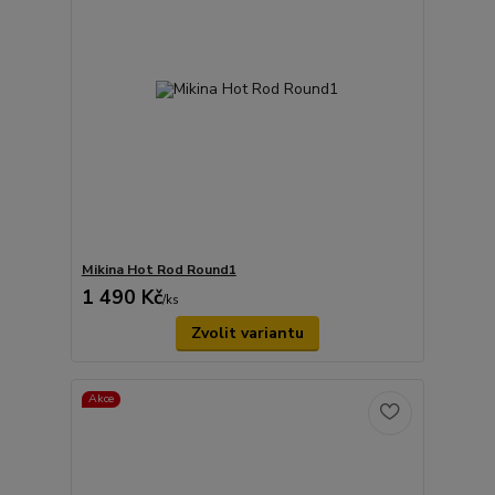
Mikina Hot Rod Round1
1 490 Kč
/
ks
Zvolit variantu
Akce