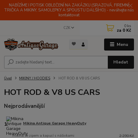
NABÍZÍME I POTISK OBLEČENÍ NA ZAKÁZKU (SRAZOVÁ, FIREMNÍ
TRIČKA A MIKINY, SAMOLEPKY A SPOUSTU DALŠÍHO) - neváhejte nás
kontaktovat
0
ks
CZK
za
0 Kč
Menu
Hledat
Úvod
MIKINY / HOODIES
HOT ROD & V8 US CARS
HOT ROD & V8 US CARS
Nejprodávanější
1.
Mikina Antique Garage HeavyDuty
mikina se zipem a kapucí s nášivkami
2 290 Kč