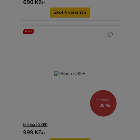
690 Kč
/
ks
Zvolit variantu
Akce
1 390 Kč
- 28 %
Mikina JOKER
999 Kč
/
ks