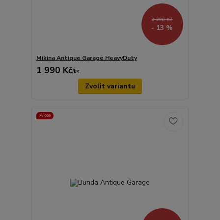
2 290 Kč
- 13 %
Mikina Antique Garage HeavyDuty
1 990 Kč
/
ks
Zvolit variantu
Akce