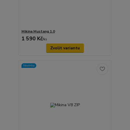
Mikina Mustang 1.0
1 590 Kč
/
ks
Zvolit variantu
Novinka