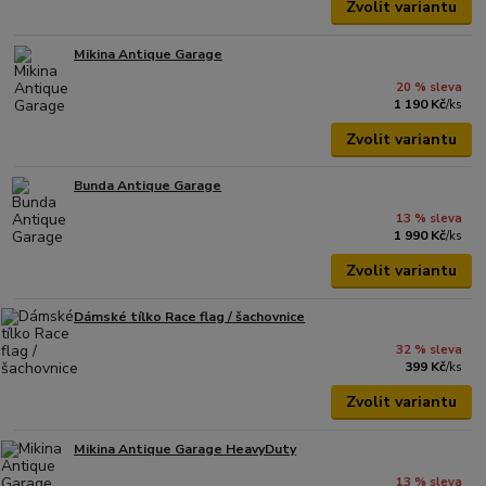
Zvolit variantu
Mikina Antique Garage
20 % sleva
1 190 Kč
/
ks
Zvolit variantu
Bunda Antique Garage
13 % sleva
1 990 Kč
/
ks
Zvolit variantu
Dámské tílko Race flag / šachovnice
32 % sleva
399 Kč
/
ks
Zvolit variantu
Mikina Antique Garage HeavyDuty
13 % sleva