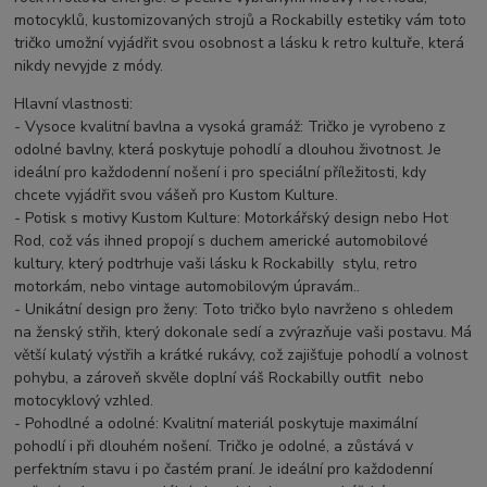
motocyklů, kustomizovaných strojů a Rockabilly estetiky vám toto
tričko umožní vyjádřit svou osobnost a lásku k retro kultuře, která
nikdy nevyjde z módy.
Hlavní vlastnosti:
- Vysoce kvalitní bavlna a vysoká gramáž: Tričko je vyrobeno z
odolné bavlny, která poskytuje pohodlí a dlouhou životnost. Je
ideální pro každodenní nošení i pro speciální příležitosti, kdy
chcete vyjádřit svou vášeň pro Kustom Kulture.
- Potisk s motivy Kustom Kulture: Motorkářský design nebo Hot
Rod, což vás ihned propojí s duchem americké automobilové
kultury, který podtrhuje vaši lásku k Rockabilly stylu, retro
motorkám, nebo vintage automobilovým úpravám..
- Unikátní design pro ženy: Toto tričko bylo navrženo s ohledem
na ženský střih, který dokonale sedí a zvýrazňuje vaši postavu. Má
větší kulatý výstřih a krátké rukávy, což zajišťuje pohodlí a volnost
pohybu, a zároveň skvěle doplní váš Rockabilly outfit nebo
motocyklový vzhled.
- Pohodlné a odolné: Kvalitní materiál poskytuje maximální
pohodlí i při dlouhém nošení. Tričko je odolné, a zůstává v
perfektním stavu i po častém praní. Je ideální pro každodenní