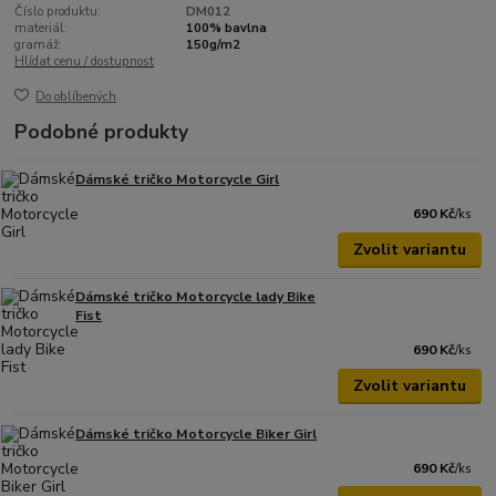
Číslo produktu:
DM012
materiál:
100% bavlna
gramáž:
150g/m2
Hlídat cenu / dostupnost
Do oblíbených
Podobné produkty
Dámské tričko Motorcycle Girl
690 Kč
/
ks
Zvolit variantu
Dámské tričko Motorcycle lady Bike
Fist
690 Kč
/
ks
Zvolit variantu
Dámské tričko Motorcycle Biker Girl
690 Kč
/
ks