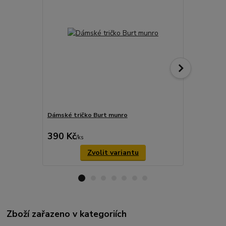
Dámské tričko Burt munro
kožená náši
Kustom Kul
390 Kč
89 Kč
/
ks
/
ks
Zvolit variantu
Zboží zařazeno v kategoriích