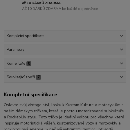
až 10 DÁRKŮ ZDARMA
AŽ 10 DÁRKŮ ZDARMA ke každé objednávce
Kompletní specifikace
Parametry
Komentáře
0
Související zboží
7
Kompletní specifikace
Oslavte svůj vintage styl, lásku k Kustom Kulture a motocyklům s
naším dámským tričkem, které je poctou motorizované subkultuře
a Rockabilly stylu. Toto tričko je ideální volbou pro všechny, které
inspiruje motoristická vášeň, kustomizované vozy a motocykly a
rock'n'rollová energie. S pečlivě vybranými motivy Hot Rodů,