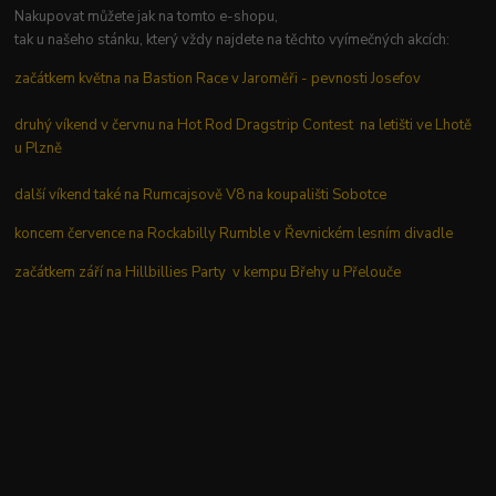
Nakupovat můžete jak na tomto e-shopu,
tak u našeho stánku, který vždy najdete na těchto vyímečných akcích:
začátkem května na Bastion Race v Jaroměři - pevnosti Josefov
druhý víkend v červnu na Hot Rod Dragstrip Contest na letišti ve Lhotě
u Plzně
další víkend také na Rumcajsově V8 na koupališti Sobotce
koncem července na Rockabilly Rumble v Řevnickém lesním divadle
začátkem září na Hillbillies Party v kempu Břehy u Přelouče