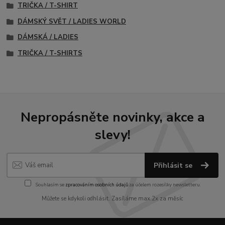
TRIČKA / T-SHIRT
DÁMSKÝ SVĚT / LADIES WORLD
DÁMSKÁ / LADIES
TRIČKA / T-SHIRTS
Nepropásněte novinky, akce a
slevy!
Přihlásit se
Souhlasím se
zpracováním osobních údajů
za účelem rozesílky newsletteru.
Můžete se kdykoli odhlásit. Zasíláme max.2x za měsíc