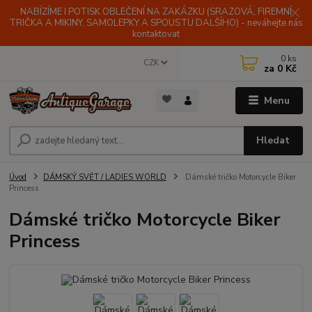
NABÍZÍME I POTISK OBLEČENÍ NA ZAKÁZKU (SRAZOVÁ, FIREMNÍ
TRIČKA A MIKINY, SAMOLEPKY A SPOUSTU DALŠÍHO) - neváhejte nás
kontaktovat
0
ks
CZK
za
0 Kč
Menu
Hledat
Úvod
DÁMSKÝ SVĚT / LADIES WORLD
Dámské tričko Motorcycle Biker
Princess
Dámské tričko Motorcycle Biker
Princess