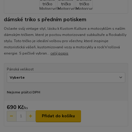
dámské triko s předním potiskem
Oslavte svůj vintage styl, lásku k Kustom Kulture a motocyklům s naším
dámským tričkem, které je poctou motorizované subkultuře a Rockabilly
stylu. Toto tričko je ideální volbou pro všechny, které inspiruje
motoristická vášeň, kustomizované vozy a motocykly a rock'n'rollová
energie. S pečlivě vybran...
celý popis
Pánská velikost
Nejsme plátci DPH
690 Kč
/
ks
Přidat do košíku