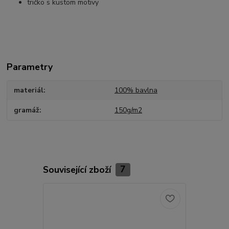
tričko s kustom motivy
Parametry
materiál
100% bavlna
gramáž
150g/m2
Související zboží
7
Akce