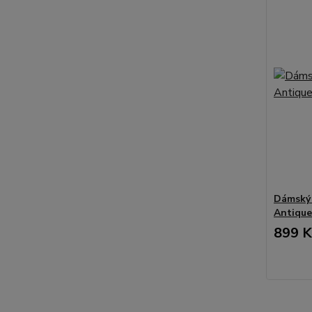
Dámský 
Antique
899 K