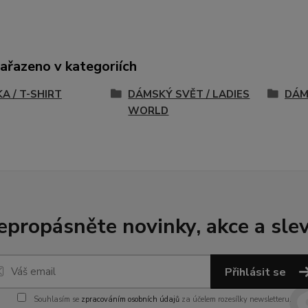
zařazeno v kategoriích
A / T-SHIRT
DÁMSKÝ SVĚT / LADIES
DÁM
WORLD
epropásněte novinky, akce a slev
Přihlásit se
Souhlasím se
zpracováním osobních údajů
za účelem rozesílky newsletteru.