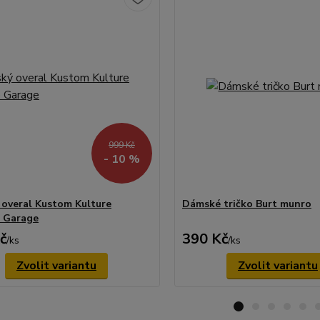
999 Kč
- 10 %
overal Kustom Kulture
Dámské tričko Burt munro
 Garage
č
390 Kč
/
ks
/
ks
Zvolit variantu
Zvolit variantu