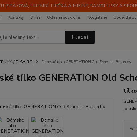
 (SRAZOVÁ, FIREMNÍ TRIČKA A MIKINY, SAMOLEPKY A SPOUST
i?
Kontakty
O nás
Ochrana soukromí
Fotogalerie
Obchodní po
Hledat
TRIČKA / T-SHIRT
Dámské tílko GENERATION Old School - Butterfly
ké tílko GENERATION Old Schoo
tílk
GENERA
potisk
vel