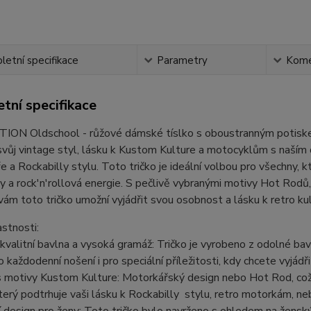
etní specifikace
Parametry
Kome
tní specifikace
ON Oldschool - růžové dámské tíslko s oboustranným potis
vůj vintage styl, lásku k Kustom Kulture a motocyklům s naším
e a Rockabilly stylu. Toto tričko je ideální volbou pro všechny, 
 a rock'n'rollová energie. S pečlivě vybranými motivy Hot Rodů
vám toto tričko umožní vyjádřit svou osobnost a lásku k retro ku
astnosti:
kvalitní bavlna a vysoká gramáž: Tričko je vyrobeno z odolné bav
ro každodenní nošení i pro speciální příležitosti, kdy chcete vyjá
 s motivy Kustom Kulture: Motorkářský design nebo Hot Rod, což
který podtrhuje vaši lásku k Rockabilly stylu, retro motorkám, 