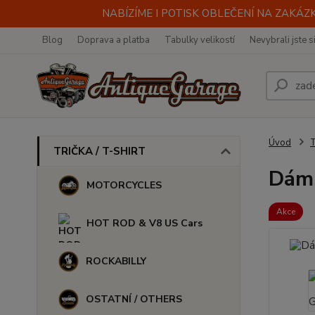
NABÍZÍME I POTISK OBLEČENÍ NA ZAKÁZKU
Blog
Doprava a platba
Tabulky velikostí
Nevybrali jste s
Úvod
TRIČKA / T-SHIRT
Dáms
MOTORCYCLES
Akce
HOT ROD & V8 US Cars
ROCKABILLY
OSTATNÍ / OTHERS