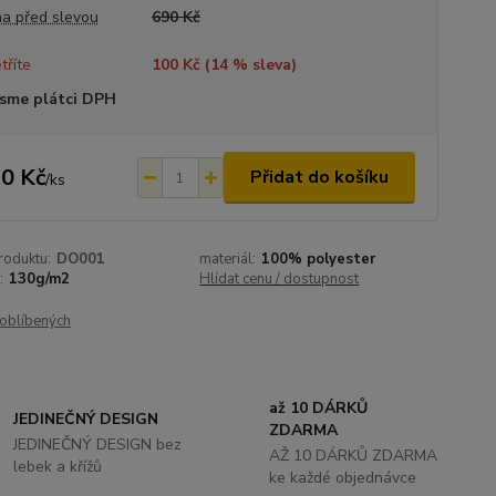
a před slevou
690 Kč
tříte
100 Kč (
14
% sleva)
sme plátci DPH
0 Kč
Přidat do košíku
/
ks
roduktu:
DO001
materiál:
100% polyester
:
130g/m2
Hlídat cenu / dostupnost
oblíbených
až 10 DÁRKŮ
JEDINEČNÝ DESIGN
ZDARMA
JEDINEČNÝ DESIGN bez
AŽ 10 DÁRKŮ ZDARMA
lebek a křížů
ke každé objednávce