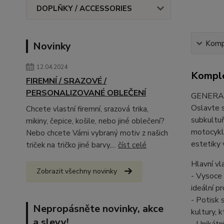
DOPLŇKY / ACCESSORIES
Kompl
Novinky
12.04.2024
Komple
FIREMNÍ / SRAZOVÉ /
PERSONALIZOVANÉ OBLEČENÍ
GENERATI
Oslavte s
Chcete vlastní firemní, srazová trika,
subkultuř
mikiny, čepice, košile, nebo jiné oblečení?
motocykly
Nebo chcete Vámi vybraný motiv z našich
estetiky 
triček na tričko jiné barvy,...
číst celé
Hlavní vl
Zobrazit všechny novinky
- Vysoce 
ideální p
- Potisk
Nepropásněte novinky, akce
kultury, 
a slevy!