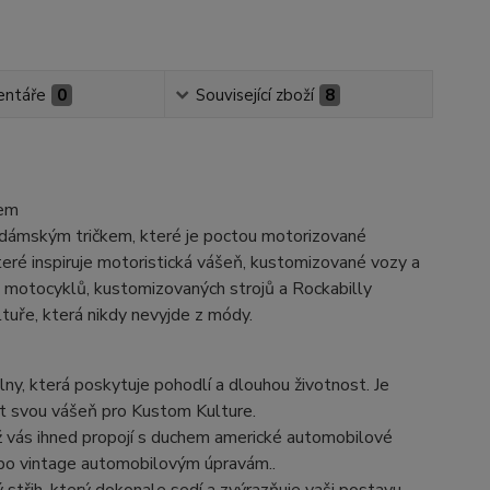
ntáře
0
Související zboží
8
kem
 dámským tričkem, které je poctou motorizované
které inspiruje motoristická vášeň, kustomizované vozy a
, motocyklů, kustomizovaných strojů a Rockabilly
ltuře, která nikdy nevyjde z módy.
lny, která poskytuje pohodlí a dlouhou životnost. Je
dřit svou vášeň pro Kustom Kulture.
 vás ihned propojí s duchem americké automobilové
nebo vintage automobilovým úpravám..