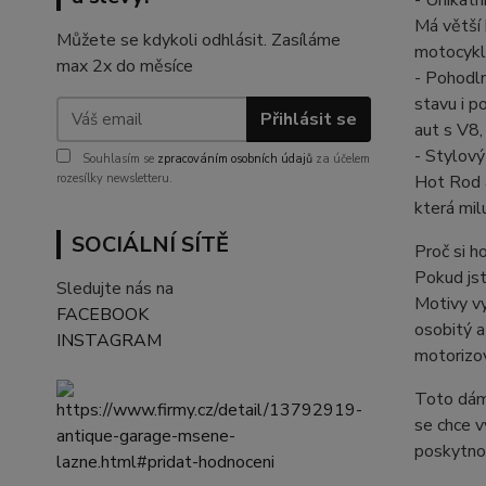
- Unikátn
Má větší 
Můžete se kdykoli odhlásit. Zasíláme
motocykl
max 2x do měsíce
- Pohodln
stavu i p
Přihlásit se
aut s V8,
- Stylový
Souhlasím se
zpracováním osobních údajů
za účelem
rozesílky newsletteru.
Hot Rod a
která milu
SOCIÁLNÍ SÍTĚ
Proč si h
Pokud jst
Sledujte nás na
Motivy vy
FACEBOOK
osobitý a
INSTAGRAM
motorizo
Toto dáms
se chce v
poskytnou