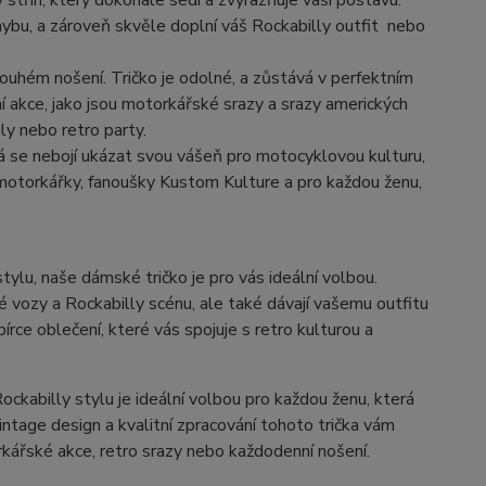
 střih, který dokonale sedí a zvýrazňuje vaši postavu.
ohybu, a zároveň skvěle doplní váš Rockabilly outfit nebo
louhém nošení. Tričko je odolné, a zůstává v perfektním
ní akce, jako jsou motorkářské srazy a srazy amerických
ly nebo retro party.
á se nebojí ukázat svou vášeň pro motocyklovou kulturu,
motorkářky, fanoušky Kustom Kulture a pro každou ženu,
lu, naše dámské tričko je pro vás ideální volbou.
 vozy a Rockabilly scénu, ale také dávají vašemu outfitu
ce oblečení, které vás spojuje s retro kulturou a
abilly stylu je ideální volbou pro každou ženu, která
ntage design a kvalitní zpracování tohoto trička vám
orkářské akce, retro srazy nebo každodenní nošení.