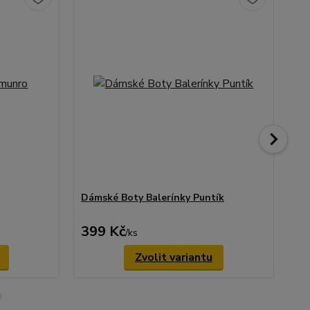
Dámské Boty Balerínky Puntík
ná
Co
399 Kč
99
/
ks
Zvolit variantu