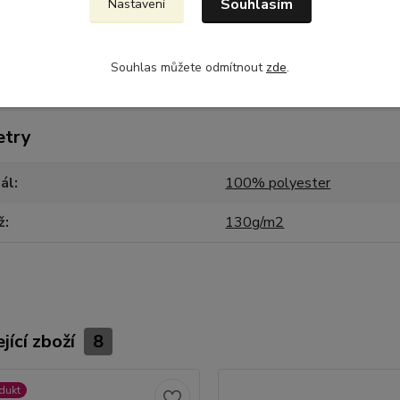
Souhlasím
Nastavení
čko Old School
m, vykrojená záda, příjemný bavlněný pocit, pratelné na 40°, nelz
Souhlas můžete odmítnout
zde
.
etry
ál
100% polyester
ž
130g/m2
jící zboží
8
dukt