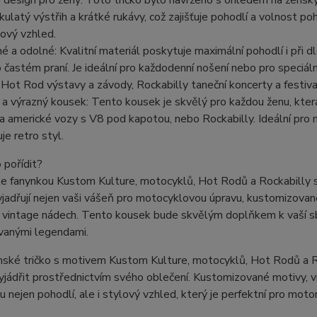
í design pro ženy: Toto tričko bylo navrženo s ohledem na ženský
kulatý výstřih a krátké rukávy, což zajišťuje pohodlí a volnost p
ový vzhled.
é a odolné: Kvalitní materiál poskytuje maximální pohodlí i při d
o častém praní. Je ideální pro každodenní nošení nebo pro speciál
 Hot Rod výstavy a závody, Rockabilly taneční koncerty a festiva
 a výrazný kousek: Tento kousek je skvělý pro každou ženu, kter
 americké vozy s V8 pod kapotou, nebo Rockabilly. Ideální pro 
je retro styl.
o pořídit?
e fanynkou Kustom Kulture, motocyklů, Hot Rodů a Rockabilly sty
jadřují nejen vaši vášeň pro motocyklovou úpravu, kustomizované
 vintage nádech. Tento kousek bude skvělým doplňkem k vaší sbír
vanými legendami.
ké tričko s motivem Kustom Kulture, motocyklů, Hot Rodů a Rock
yjádřit prostřednictvím svého oblečení. Kustomizované motivy, vi
 nejen pohodlí, ale i stylový vzhled, který je perfektní pro mot