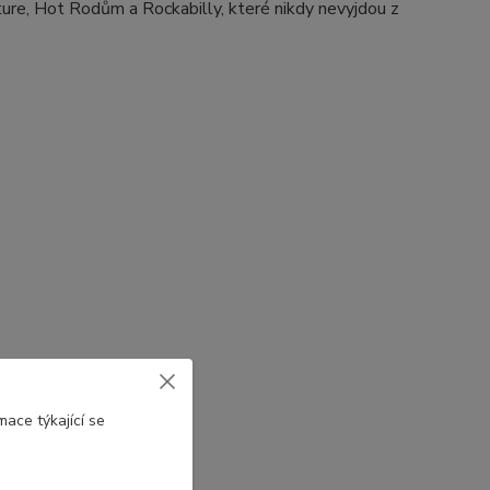
ture, Hot Rodům a Rockabilly, které nikdy nevyjdou z
ace týkající se