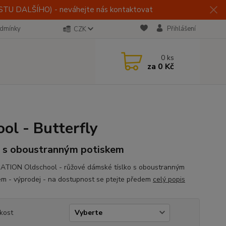
U DALŠÍHO) - neváhejte nás kontaktovat
dmínky
Přihlášení
CZK
0
ks
za
0 Kč
l - Butterfly
o s oboustranným potiskem
TION Oldschool - růžové dámské tíslko s oboustranným
em - výprodej - na dostupnost se ptejte předem
celý popis
ikost