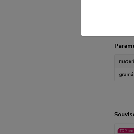
tri
Kulatý le
Param
materi
gramá
Souvise
TOP pro