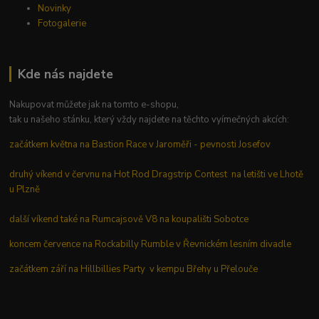
Novinky
Fotogalerie
Kde nás najdete
Nakupovat můžete jak na tomto e-shopu,
tak u našeho stánku, který vždy najdete na těchto vyímečných akcích:
začátkem května na Bastion Race v Jaroměři - pevnosti Josefov
druhý víkend v červnu na Hot Rod Dragstrip Contest na letišti ve Lhotě
u Plzně
další víkend také na Rumcajsově V8 na koupališti Sobotce
koncem července na Rockabilly Rumble v Řevnickém lesním divadle
začátkem září na Hillbillies Party v kempu Břehy u Přelouče