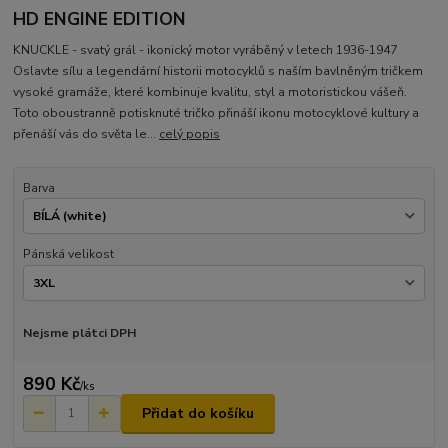
HD ENGINE EDITION
KNUCKLE - svatý grál - ikonický motor vyráběný v letech 1936-1947
Oslavte sílu a legendární historii motocyklů s naším bavlněným tričkem
vysoké gramáže, které kombinuje kvalitu, styl a motoristickou vášeň.
Toto oboustranně potisknuté tričko přináší ikonu motocyklové kultury a
přenáší vás do světa le...
celý popis
Barva
Pánská velikost
Nejsme plátci DPH
890 Kč
/
ks
Přidat do košíku