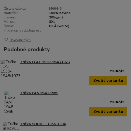
Číslo produktu:
M094-6
materiál:
100% bavlna
gramáž:
205g/m2
Velikost:
3XL
Barva:
BÍLÁ (white)
Hlídat cenu / dostupnost
Do oblíbených
Podobné produkty
Tričko FLAT 1930-1948/1973
790 Kč
/
ks
Zvolit variantu
Tričko PAN 1948-1965
790 Kč
/
ks
Zvolit variantu
Tričko SHOVEL 1966-1984