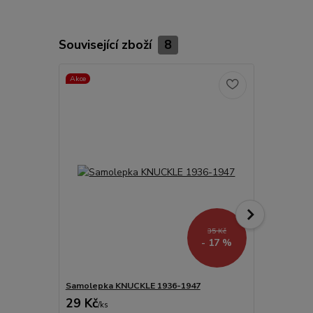
Související zboží
8
Akce
TOP produkt
Akce
35 Kč
- 17 %
Samolepka KNUCKLE 1936-1947
Sada samol
29 Kč
116 Kč
/
ks
/
ks