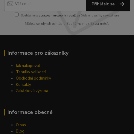
Přihlásit se
Souhlasím se
zpracováním osobních údajů
za účelem rozesílky newsletteru.
Můžete se kdykoli odhlásit. Zasíláme max.2x za měsíc
Informace pro zákazníky
Jak nakupovat
Tabulky velikostí
Obchodní podmínky
Kontakty
Zakázková výroba
Informace obecné
O nás
Blog