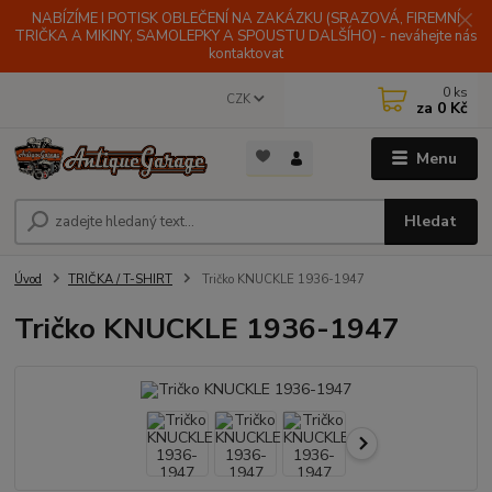
NABÍZÍME I POTISK OBLEČENÍ NA ZAKÁZKU (SRAZOVÁ, FIREMNÍ
TRIČKA A MIKINY, SAMOLEPKY A SPOUSTU DALŠÍHO) - neváhejte nás
kontaktovat
0
ks
CZK
za
0 Kč
Menu
Hledat
Úvod
TRIČKA / T-SHIRT
Tričko KNUCKLE 1936-1947
Tričko KNUCKLE 1936-1947