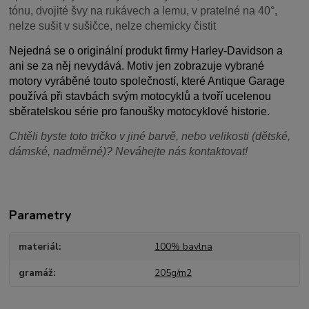
tónu, dvojité švy na rukávech a lemu, v pratelné na 40°,
nelze sušit v sušičce, nelze chemicky čistit
Nejedná se o originální produkt firmy Harley-Davidson a
ani se za něj nevydává. Motiv jen zobrazuje vybrané
motory vyráběné touto společností, které Antique Garage
používá při stavbách svým motocyklů a tvoří ucelenou
sběratelskou série pro fanoušky motocyklové historie.
Chtěli byste toto tričko v jiné barvě, nebo velikosti (dětské,
dámské, nadměrné)? Neváhejte nás kontaktovat!
Parametry
materiál
100% bavlna
gramáž
205g/m2