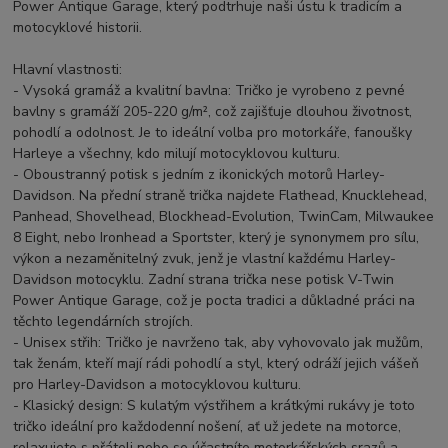
Power Antique Garage, který podtrhuje naši ústu k tradicím a
motocyklové historii.
Hlavní vlastnosti:
- Vysoká gramáž a kvalitní bavlna: Tričko je vyrobeno z pevné
bavlny s gramáží 205-220 g/m², což zajišťuje dlouhou životnost,
pohodlí a odolnost. Je to ideální volba pro motorkáře, fanoušky
Harleye a všechny, kdo milují motocyklovou kulturu.
- Oboustranný potisk s jedním z ikonických motorů Harley-
Davidson. Na přední straně trička najdete Flathead, Knucklehead,
Panhead, Shovelhead, Blockhead-Evolution, TwinCam, Milwaukee
8 Eight, nebo Ironhead a Sportster, který je synonymem pro sílu,
výkon a nezaměnitelný zvuk, jenž je vlastní každému Harley-
Davidson motocyklu. Zadní strana trička nese potisk V-Twin
Power Antique Garage, což je pocta tradici a důkladné práci na
těchto legendárních strojích.
- Unisex střih: Tričko je navrženo tak, aby vyhovovalo jak mužům,
tak ženám, kteří mají rádi pohodlí a styl, který odráží jejich vášeň
pro Harley-Davidson a motocyklovou kulturu.
- Klasický design: S kulatým výstřihem a krátkými rukávy je toto
tričko ideální pro každodenní nošení, ať už jedete na motorce,
relaxujete s přáteli nebo se účastníte motorkářských srazů a