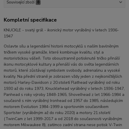
Související zboží
8
Kompletní specifikace
KNUCKLE - svatý grál - ikonický motor vyráběný v letech 1936-
1947
Oslavte sílu a legendární historii motocyklů s naším bavlněným
tričkem vysoké gramáže, které kombinuje kvalitu, styl a
motoristickou vášeň. Toto oboustranně potisknuté tričko přináší
ikonu motocyklové kultury a přenáší vás do světa legendárních
motorů, které zůstávají symbolem svobody, adrenalinu a vysoké
kvality. Na přední straně je zobrazen vždy jeden z nejikoničtějších
motorů Harley-Davidson z 20.století Flathead vyráběný od roku
1930 až do roku 1973, Knucklehead vyráběný v letech 1936-1947,
Panhead s roky výroby 1848-1965, Shovelhead z let 1966-1984 a
současně s ním vyráběný Ironhead od 1957 do 1985, následujícím
motorem Evolution 1984-1999 a sportovním současníkem
Sportster (vyráběným až do roku 2020) a motory 21.století
(TwinCam z let 1999-2017 a od 2018 do současnosti vyráběným
motorem Milwaukee 8), zatímco zadní strana nese potisk V-Twin