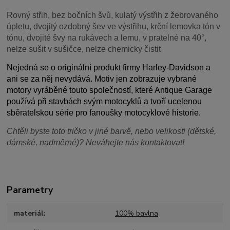
Rovný střih, bez bočních švů, kulatý výstřih z žebrovaného
úpletu, dvojitý ozdobný šev ve výstřihu, krční lemovka tón v
tónu, dvojité švy na rukávech a lemu, v pratelné na 40°,
nelze sušit v sušičce, nelze chemicky čistit
Nejedná se o originální produkt firmy Harley-Davidson a
ani se za něj nevydává. Motiv jen zobrazuje vybrané
motory vyráběné touto společností, které Antique Garage
používá při stavbách svým motocyklů a tvoří ucelenou
sběratelskou série pro fanoušky motocyklové historie.
Chtěli byste toto tričko v jiné barvě, nebo velikosti (dětské,
dámské, nadměrné)? Neváhejte nás kontaktovat!
Parametry
materiál
100% bavlna