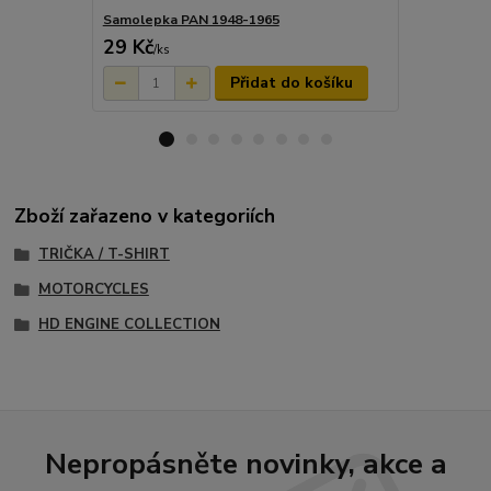
Samolepka PAN 1948-1965
Sada samol
29 Kč
116 Kč
/
ks
/
ks
Přidat do košíku
Zboží zařazeno v kategoriích
TRIČKA / T-SHIRT
MOTORCYCLES
HD ENGINE COLLECTION
Nepropásněte novinky, akce a