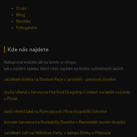
O nás
Blog
Novinky
Fotogalerie
Kde nás najdete
Nakupovat můžete jak na tomto e-shopu,
tak u našeho stánku, který vždy najdete na těchto vyímečných akcích:
začátkem května na Bastion Race v Jaroměři - pevnosti Josefov
druhý víkend v červnu na Hot Rod Dragstrip Contest na letišti ve Lhotě
u Plzně
další víkend také na Rumcajsově V8 na koupališti Sobotce
koncem července na Rockabilly Rumble v Řevnickém lesním divadle
začátkem září na Hillbillies Party v kempu Břehy u Přelouče