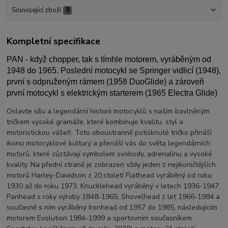
Související zboží
8
Kompletní specifikace
PAN - když chopper, tak s tímhle motorem, vyráběným od
1948 do 1965. Poslední motocykl se Springer vidlicí (1948),
první s odpruženým rámem (1958 DuoGlide) a zároveň
první motocykl s elektrickým starterem (1965 Electra Glide)
Oslavte sílu a legendární historii motocyklů s naším bavlněným
tričkem vysoké gramáže, které kombinuje kvalitu, styl a
motoristickou vášeň. Toto oboustranně potisknuté tričko přináší
ikonu motocyklové kultury a přenáší vás do světa legendárních
motorů, které zůstávají symbolem svobody, adrenalinu a vysoké
kvality. Na přední straně je zobrazen vždy jeden z nejikoničtějších
motorů Harley-Davidson z 20.století Flathead vyráběný od roku
1930 až do roku 1973, Knucklehead vyráběný v letech 1936-1947,
Panhead s roky výroby 1848-1965, Shovelhead z let 1966-1984 a
současně s ním vyráběný Ironhead od 1957 do 1985, následujícím
motorem Evolution 1984-1999 a sportovním současníkem