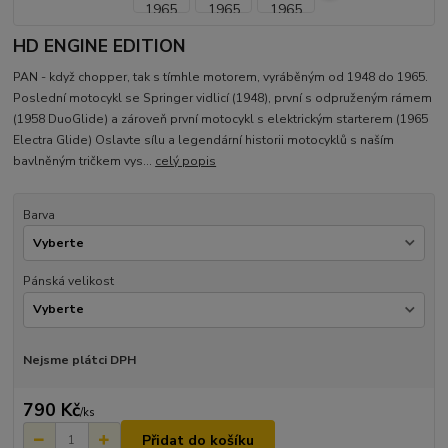
HD ENGINE EDITION
PAN - když chopper, tak s tímhle motorem, vyráběným od 1948 do 1965.
Poslední motocykl se Springer vidlicí (1948), první s odpruženým rámem
(1958 DuoGlide) a zároveň první motocykl s elektrickým starterem (1965
Electra Glide) Oslavte sílu a legendární historii motocyklů s naším
bavlněným tričkem vys...
celý popis
Barva
Pánská velikost
Nejsme plátci DPH
790 Kč
/
ks
Přidat do košíku