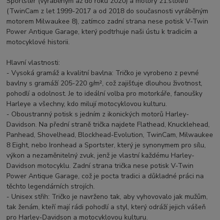
Sportster (vyráběným až do roku 2020) a motory 21.století
(TwinCam z let 1999-2017 a od 2018 do současnosti vyráběným
motorem Milwaukee 8), zatímco zadní strana nese potisk V-Twin
Power Antique Garage, který podtrhuje naši ústu k tradicím a
motocyklové historii.
Hlavní vlastnosti:
- Vysoká gramáž a kvalitní bavlna: Tričko je vyrobeno z pevné
bavlny s gramáží 205-220 g/m², což zajišťuje dlouhou životnost,
pohodlí a odolnost. Je to ideální volba pro motorkáře, fanoušky
Harleye a všechny, kdo milují motocyklovou kulturu.
- Oboustranný potisk s jedním z ikonických motorů Harley-
Davidson. Na přední straně trička najdete Flathead, Knucklehead,
Panhead, Shovelhead, Blockhead-Evolution, TwinCam, Milwaukee
8 Eight, nebo Ironhead a Sportster, který je synonymem pro sílu,
výkon a nezaměnitelný zvuk, jenž je vlastní každému Harley-
Davidson motocyklu. Zadní strana trička nese potisk V-Twin
Power Antique Garage, což je pocta tradici a důkladné práci na
těchto legendárních strojích.
- Unisex střih: Tričko je navrženo tak, aby vyhovovalo jak mužům,
tak ženám, kteří mají rádi pohodlí a styl, který odráží jejich vášeň
pro Harley-Davidson a motocyklovou kulturu.