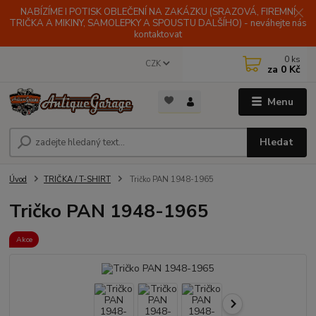
NABÍZÍME I POTISK OBLEČENÍ NA ZAKÁZKU (SRAZOVÁ, FIREMNÍ
TRIČKA A MIKINY, SAMOLEPKY A SPOUSTU DALŠÍHO) - neváhejte nás
kontaktovat
0
ks
CZK
za
0 Kč
Menu
Hledat
Úvod
TRIČKA / T-SHIRT
Tričko PAN 1948-1965
Tričko PAN 1948-1965
Akce