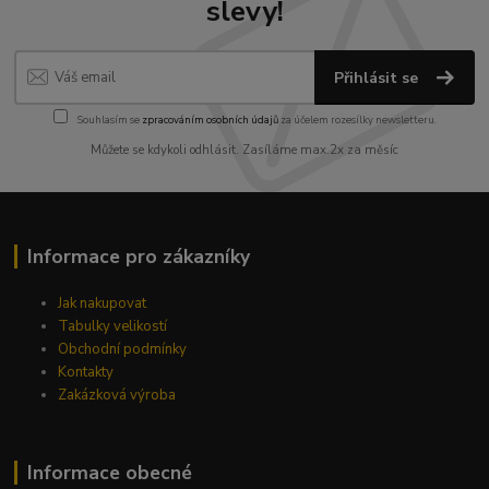
slevy!
Přihlásit se
Souhlasím se
zpracováním osobních údajů
za účelem rozesílky newsletteru.
Můžete se kdykoli odhlásit. Zasíláme max.2x za měsíc
Informace pro zákazníky
Jak nakupovat
Tabulky velikostí
Obchodní podmínky
Kontakty
Zakázková výroba
Informace obecné