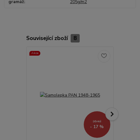
gramáž
205g/m2
Související zboží
8
Akce
TOP produkt
Akce
35 Kč
- 17 %