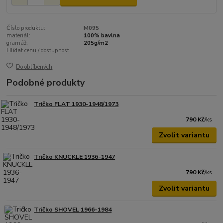
Číslo produktu:
M095
materiál:
100% bavlna
gramáž:
205g/m2
Hlídat cenu / dostupnost
Do oblíbených
Podobné produkty
Tričko FLAT 1930-1948/1973
790 Kč
/
ks
Zvolit variantu
Tričko KNUCKLE 1936-1947
790 Kč
/
ks
Zvolit variantu
Tričko SHOVEL 1966-1984