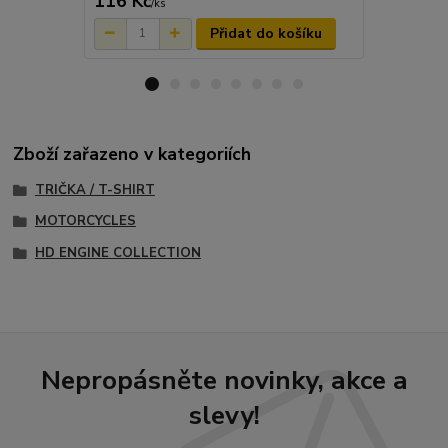
116 Kč
790 Kč
/
ks
/
ks
Přidat do košíku
Zboží zařazeno v kategoriích
TRIČKA / T-SHIRT
MOTORCYCLES
HD ENGINE COLLECTION
Nepropásněte novinky, akce a
slevy!