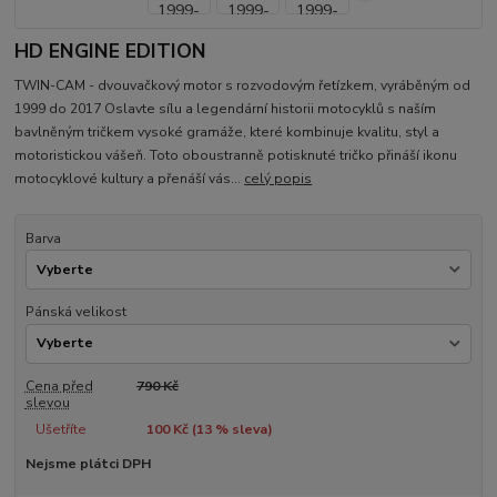
HD ENGINE EDITION
TWIN-CAM - dvouvačkový motor s rozvodovým řetízkem, vyráběným od
1999 do 2017 Oslavte sílu a legendární historii motocyklů s naším
bavlněným tričkem vysoké gramáže, které kombinuje kvalitu, styl a
motoristickou vášeň. Toto oboustranně potisknuté tričko přináší ikonu
motocyklové kultury a přenáší vás...
celý popis
Barva
Pánská velikost
Cena před
790 Kč
slevou
Ušetříte
100 Kč (
13
% sleva)
Nejsme plátci DPH