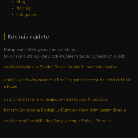
Blog
Novinky
Fotogalerie
Kde nás najdete
Nakupovat můžete jak na tomto e-shopu,
tak u našeho stánku, který vždy najdete na těchto vyímečných akcích:
začátkem května na Bastion Race v Jaroměři - pevnosti Josefov
druhý víkend v červnu na Hot Rod Dragstrip Contest na letišti ve Lhotě
u Plzně
další víkend také na Rumcajsově V8 na koupališti Sobotce
koncem července na Rockabilly Rumble v Řevnickém lesním divadle
začátkem září na Hillbillies Party v kempu Břehy u Přelouče