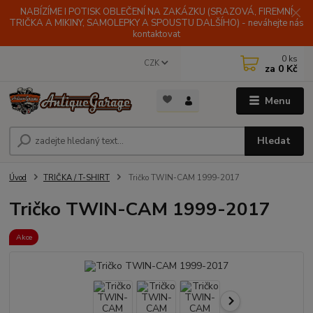
NABÍZÍME I POTISK OBLEČENÍ NA ZAKÁZKU (SRAZOVÁ, FIREMNÍ
TRIČKA A MIKINY, SAMOLEPKY A SPOUSTU DALŠÍHO) - neváhejte nás
kontaktovat
0
ks
CZK
za
0 Kč
Menu
Hledat
Úvod
TRIČKA / T-SHIRT
Tričko TWIN-CAM 1999-2017
Tričko TWIN-CAM 1999-2017
Akce