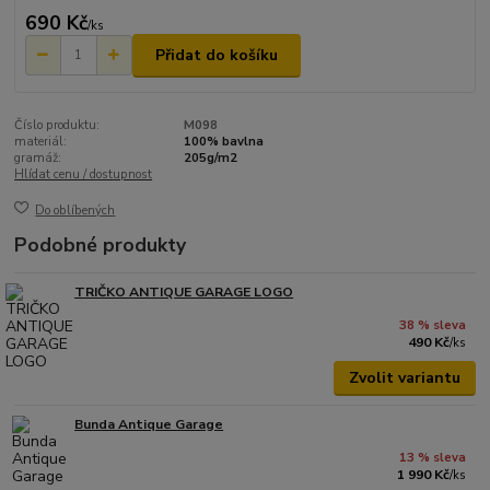
690 Kč
/
ks
Přidat do košíku
Číslo produktu:
M098
materiál:
100% bavlna
gramáž:
205g/m2
Hlídat cenu / dostupnost
Do oblíbených
Podobné produkty
TRIČKO ANTIQUE GARAGE LOGO
38 % sleva
490 Kč
/
ks
Zvolit variantu
Bunda Antique Garage
13 % sleva
1 990 Kč
/
ks