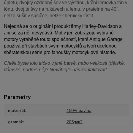
úpletu, dvojitý ozdobný šev ve výstřihu, krční lemovka tón v
tónu, dvojité švy na rukávech a lemu, v pratelné na 40°,
nelze sušit v sušičce, nelze chemicky čistit
Nejedná se o originální produkt firmy Harley-Davidson a
ani se za něj nevydává. Motiv jen zobrazuje vybrané
motory vyráběné touto společností, které Antique Garage
používá při stavbách svým motocyklů a tvoří ucelenou
sběratelskou série pro fanoušky motocyklové historie.
Chtěli byste toto tričko v jiné barvě, nebo velikosti (dětské,
dámské, nadměrné)? Neváhejte nás kontaktovat!
Parametry
materiál
100% bavlna
gramáž
205g/m2