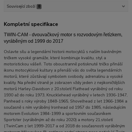
Související zboží
8
Kompletní specifikace
TWIN-CAM - dvouvačkový motor s rozvodovým řetízkem,
vyráběným od 1999 do 2017
Oslavte sílu a legendární historii motocyklů s naším bavlněným
tričkem vysoké gramáže, které kombinuje kvalitu, styl a
motoristickou vášeň. Toto oboustranně potisknuté tričko přináší
ikonu motocyklové kultury a přenáší vás do světa legendárních
motorů, které zůstávají symbolem svobody, adrenalinu a vysoké
kvality. Na přední straně je zobrazen vždy jeden z nejikoničtějších
motorů Harley-Davidson z 20.století Flathead vyráběný od roku
1930 až do roku 1973, Knucklehead vyráběný v letech 1936-1947,
Panhead s roky výroby 1848-1965, Shovelhead z let 1966-1984 a
současně s ním vyráběný Ironhead od 1957 do 1985, následujícím
motorem Evolution 1984-1999 a sportovním současníkem
Sportster (vyráběným až do roku 2020) a motory 21.století
(TwinCam z let 1999-2017 a od 2018 do současnosti vyráběným