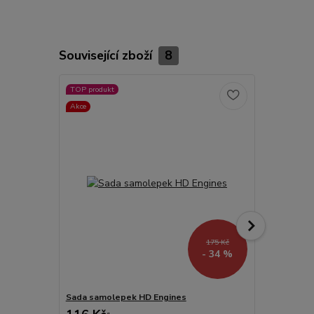
Související zboží
8
TOP produkt
Akce
Akce
175 Kč
- 34 %
Sada samolepek HD Engines
Tričko EVO