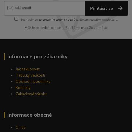
Přihlásit se
Souhlasím se
zpracováním osobních údajů
za účelem rozesílky newsletteru.
Můžete se kdykoli odhlásit. Zasíláme max.2x za měsíc
Informace pro zákazníky
Jak nakupovat
Tabulky velikostí
Obchodní podmínky
Kontakty
Zakázková výroba
Informace obecné
O nás