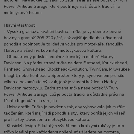
motorem Milwaukee 8), zatímco zadní strana nese potisk V-Twin
Power Antique Garage, který podtrhuje naši ústu k tradicím a
motocyklové historii.
Hlavní vlastnosti:
- Vysoká gramáž a kvalitní bavlna: Tričko je vyrobeno z pevné
bavlny s gramáží 205-220 g/m², což zajišťuje dlouhou životnost,
pohodlí a odolnost. Je to ideální volba pro motorkáře, fanoušky
Harleye a všechny, kdo milují motocyklovou kulturu.
- Oboustranný potisk s jedním z ikonických motorů Harley-
Davidson. Na přední straně trička najdete Flathead, Knucklehead,
Panhead, Shovelhead, Blockhead-Evolution, TwinCam, Milwaukee
8 Eight, nebo Ironhead a Sportster, který je synonymem pro sílu,
výkon a nezaměnitelný zvuk, jenž je vlastní každému Harley-
Davidson motocyklu. Zadní strana trička nese potisk V-Twin
Power Antique Garage, což je pocta tradici a důkladné práci na
těchto legendárních strojích.
- Unisex střih: Tričko je navrženo tak, aby vyhovovalo jak mužům,
tak ženám, kteří mají rádi pohodlí a styl, který odráží jejich vášeň
pro Harley-Davidson a motocyklovou kulturu.
- Klasický design: S kulatým výstřihem a krátkými rukávy je toto
tričko ideální pro každodenní nošení, ať už jedete na motorce,