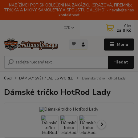
NABÍZÍME I POTISK OBLEČENÍ NA ZAKÁZKU (SRAZOVÁ, FIREMNÍ
TRIČKA A MIKINY, SAMOLEPKY A SPOUSTU DALŠÍHO) - neváhejte nás
kontaktovat
0
ks
CZK
za
0 Kč
Menu
Hledat
Úvod
DÁMSKÝ SVĚT / LADIES WORLD
Dámské tričko HotRod Lady
Dámské tričko HotRod Lady