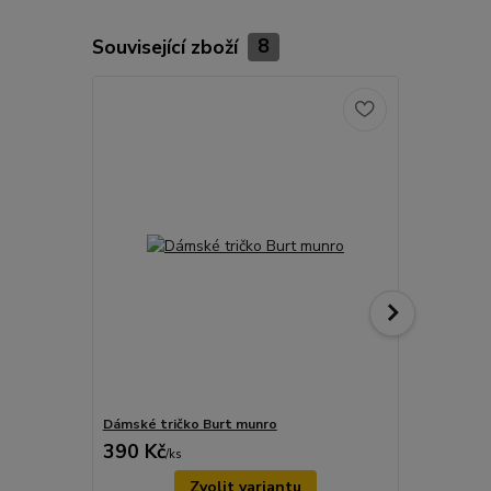
Související zboží
8
Dámské tričko Burt munro
Dámské trič
390 Kč
490 Kč
/
ks
/
ks
Zvolit variantu