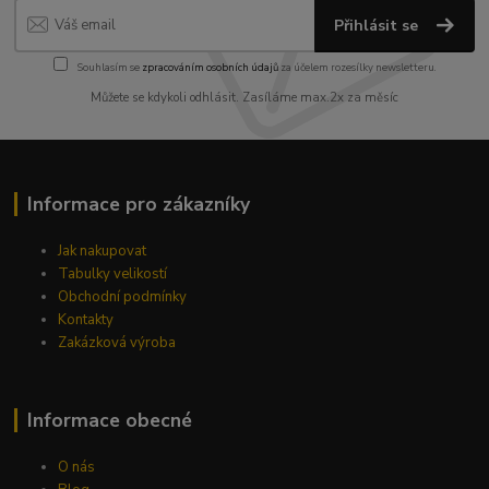
Přihlásit se
Souhlasím se
zpracováním osobních údajů
za účelem rozesílky newsletteru.
Můžete se kdykoli odhlásit. Zasíláme max.2x za měsíc
Informace pro zákazníky
Jak nakupovat
Tabulky velikostí
Obchodní podmínky
Kontakty
Zakázková výroba
Informace obecné
O nás