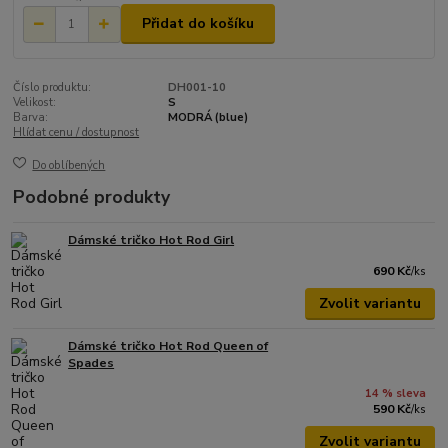
Přidat do košíku
Číslo produktu:
DH001-10
Velikost:
S
Barva:
MODRÁ (blue)
Hlídat cenu / dostupnost
Do oblíbených
Podobné produkty
Dámské tričko Hot Rod Girl
690 Kč
/
ks
Zvolit variantu
Dámské tričko Hot Rod Queen of
Spades
14 % sleva
590 Kč
/
ks
Zvolit variantu