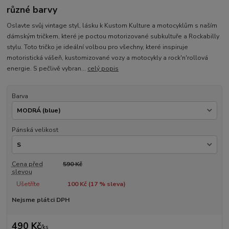
různé barvy
Oslavte svůj vintage styl, lásku k Kustom Kulture a motocyklům s naším
dámským tričkem, které je poctou motorizované subkultuře a Rockabilly
stylu. Toto tričko je ideální volbou pro všechny, které inspiruje
motoristická vášeň, kustomizované vozy a motocykly a rock'n'rollová
energie. S pečlivě vybran...
celý popis
Barva
Pánská velikost
Cena před
590 Kč
slevou
Ušetříte
100 Kč (
17
% sleva)
Nejsme plátci DPH
490 Kč
/
ks