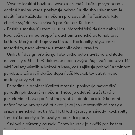
- Vysoce kvalitní bavlna a vysoká gramáž: Tričko je vyrobeno z
odolné bavlny, která poskytuje pohodlí a dlouhou životnost. Je
ideální pro každodenní nošení i pro speciální příležitosti, kdy
chcete vyjádřit svou vášeň pro Kustom Kulture.
- Potisk s motivy Kustom Kulture: Motorkářský design nebo Hot
Rod, což vás ihned propojí s duchem americké automobilové
kultury, který podtrhuje vaši lásku k Rockabilly stylu, retro
motorkám, nebo vintage automobilovým úpravám..
- Unikátní design pro ženy: Toto tričko bylo navrženo s ohledem
na ženský střih, který dokonale sedí a zvýrazňuje vaši postavu. Má
větší kulatý výstřih a krátké rukávy, což zajišťuje pohodlí a volnost
pohybu, a zároveň skvěle doplní váš Rockabilly outfit nebo
motocyklový vzhled.
- Pohodlné a odolné: Kvalitní materiál poskytuje maximální
pohodlí i při dlouhém nošení. Tričko je odolné, a zůstává v
perfektním stavu i po častém praní. Je ideální pro každodenní
nošení nebo pro speciální akce, jako jsou motorkářské srazy a
srazy amerických aut s V8, Hot Rod výstavy a závody, Rockabilly
taneční koncerty a festivaly nebo retro party.
- Stylový a výrazný kousek: Tento kousek je skvělý pro každou
ženu, která se nebojí ukázat svou vášeň pro motocyklovou