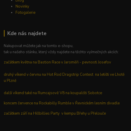
Blog
Novinky
Fotogalerie
Kde nás najdete
Nakupovat můžete jak na tomto e-shopu,
tak u našeho stánku, který vždy najdete na těchto vyímečných akcích:
začátkem května na Bastion Race v Jaroměři - pevnosti Josefov
druhý víkend v červnu na Hot Rod Dragstrip Contest na letišti ve Lhotě
u Plzně
další víkend také na Rumcajsově V8 na koupališti Sobotce
koncem července na Rockabilly Rumble v Řevnickém lesním divadle
začátkem září na Hillbillies Party v kempu Břehy u Přelouče