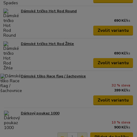
Dámské tričko Hot Rod Round
690 Kč
/
ks
Zvolit variantu
Dámské tričko Hot Rod Žihle
690 Kč
/
ks
Zvolit variantu
Dámské tílko Race flag / šachovnice
32 % sleva
399 Kč
/
ks
Zvolit variantu
Dárkový poukaz 1000
10 % sleva
900 Kč
/
ks