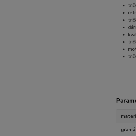
tri
ret
tri
dám
kva
tri
mot
tri
Param
materi
gramá