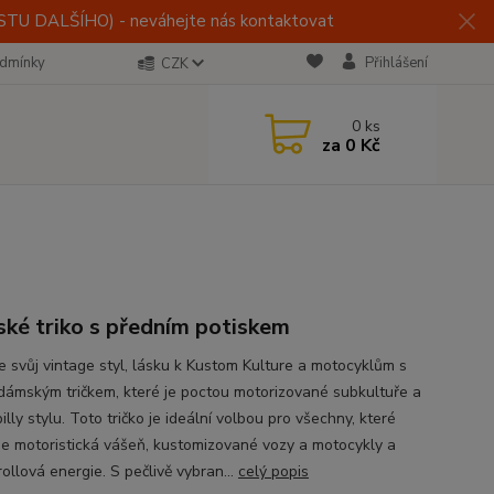
U DALŠÍHO) - neváhejte nás kontaktovat
dmínky
Přihlášení
CZK
0
ks
za
0 Kč
ké triko s předním potiskem
e svůj vintage styl, lásku k Kustom Kulture a motocyklům s
dámským tričkem, které je poctou motorizované subkultuře a
lly stylu. Toto tričko je ideální volbou pro všechny, které
uje motoristická vášeň, kustomizované vozy a motocykly a
rollová energie. S pečlivě vybran...
celý popis