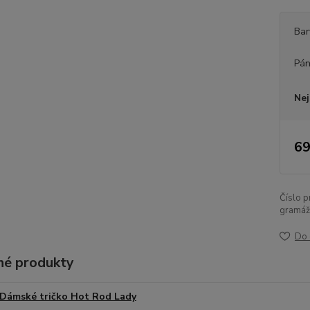
Bar
Pán
Nej
69
Číslo p
gramáž
Do 
é produkty
Dámské tričko Hot Rod Lady