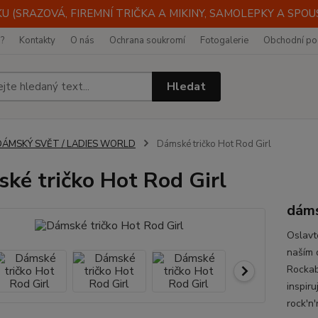
 (SRAZOVÁ, FIREMNÍ TRIČKA A MIKINY, SAMOLEPKY A SPOUST
i?
Kontakty
O nás
Ochrana soukromí
Fotogalerie
Obchodní po
Hledat
DÁMSKÝ SVĚT / LADIES WORLD
Dámské tričko Hot Rod Girl
ké tričko Hot Rod Girl
dáms
Oslavt
naším 
Rockabi
inspir
rock'n'