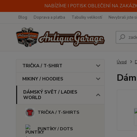
NABÍZÍME I POTISK OBLEČENÍ NA ZAKÁZKU
Blog
Doprava a platba
Tabulky velikostí
Nevybrali jste s
Úvod
TRIČKA / T-SHIRT
Dáms
MIKINY / HOODIES
DÁMSKÝ SVĚT / LADIES
WORLD
TRIČKA / T-SHIRTS
PUNTÍKY / DOTS