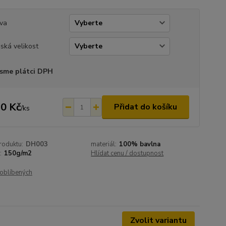
va
ská velikost
sme plátci DPH
0 Kč
Přidat do košíku
/
ks
roduktu:
DH003
materiál:
100% bavlna
:
150g/m2
Hlídat cenu / dostupnost
oblíbených
Zvolit variantu