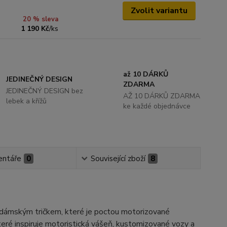
Zvolit variantu
20 % sleva
1 190 Kč
/
ks
až 10 DÁRKŮ
JEDINEČNÝ DESIGN
ZDARMA
JEDINEČNÝ DESIGN bez
AŽ 10 DÁRKŮ ZDARMA
lebek a křížů
ke každé objednávce
ntáře
0
Související zboží
8
 dámským tričkem, které je poctou motorizované
které inspiruje motoristická vášeň, kustomizované vozy a