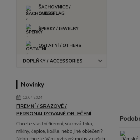
ŠACHOVNICE /
CHESSFLAG
ŠPERKY / JEWELRY
OSTATNÍ / OTHERS
DOPLŇKY / ACCESSORIES
Novinky
12.04.2024
FIREMNÍ / SRAZOVÉ /
PERSONALIZOVANÉ OBLEČENÍ
Podobn
Chcete vlastní firemní, srazová trika,
mikiny, čepice, košile, nebo jiné oblečení?
Nebo chcete Vámi vybraný motiv z našich