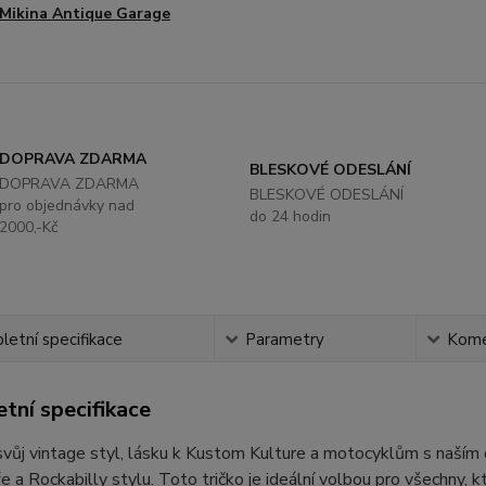
Mikina Antique Garage
DOPRAVA ZDARMA
BLESKOVÉ ODESLÁNÍ
DOPRAVA ZDARMA
BLESKOVÉ ODESLÁNÍ
pro objednávky nad
do 24 hodin
2000,-Kč
etní specifikace
Parametry
Kome
tní specifikace
vůj vintage styl, lásku k Kustom Kulture a motocyklům s naším
e a Rockabilly stylu. Toto tričko je ideální volbou pro všechny, 