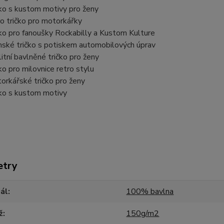
čko s kustom motivy pro ženy
ro tričko pro motorkářky
čko pro fanoušky Rockabilly a Kustom Kulture
ské tričko s potiskem automobilových úprav
litní bavlněné tričko pro ženy
čko pro milovnice retro stylu
orkářské tričko pro ženy
čko s kustom motivy
etry
ál
100% bavlna
ž
150g/m2