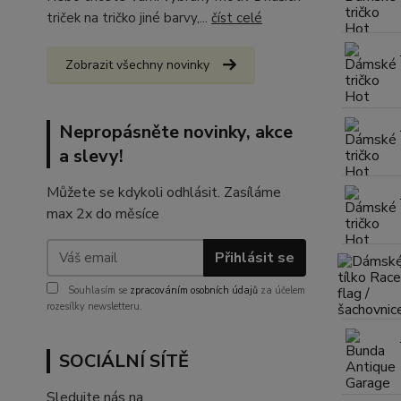
triček na tričko jiné barvy,...
číst celé
Zobrazit všechny novinky
Nepropásněte novinky, akce
a slevy!
Můžete se kdykoli odhlásit. Zasíláme
max 2x do měsíce
Přihlásit se
Souhlasím se
zpracováním osobních údajů
za účelem
rozesílky newsletteru.
SOCIÁLNÍ SÍTĚ
Sledujte nás na