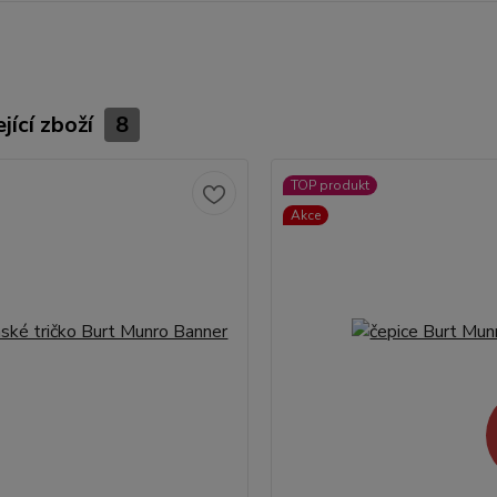
jící zboží
8
TOP produkt
Akce