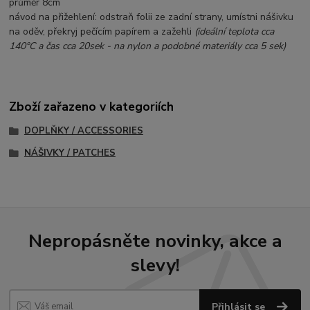
průměr 8cm
návod na přižehlení: odstraň folii ze zadní strany, umístni nášivku
na oděv, překryj pečícím papírem a zažehli
(ideální teplota cca
140°C a čas cca 20sek - na nylon a podobné materiály cca 5 sek)
Zboží zařazeno v kategoriích
DOPLŇKY / ACCESSORIES
NÁŠIVKY / PATCHES
Nepropásněte novinky, akce a
slevy!
Přihlásit se