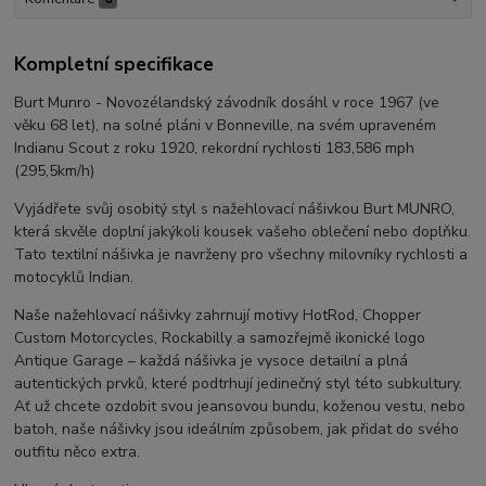
Kompletní specifikace
Burt Munro - Novozélandský závodník dosáhl v roce 1967 (ve
věku 68 let), na solné pláni v Bonneville, na svém upraveném
Indianu Scout z roku 1920, rekordní rychlosti 183,586 mph
(295,5km/h)
Vyjádřete svůj osobitý styl s nažehlovací nášivkou Burt MUNRO,
která skvěle doplní jakýkoli kousek vašeho oblečení nebo doplňku.
Tato textilní nášivka je navrženy pro všechny milovníky rychlosti a
motocyklů Indian.
Naše nažehlovací nášivky zahrnují motivy HotRod, Chopper
Custom Motorcycles, Rockabilly a samozřejmě ikonické logo
Antique Garage – každá nášivka je vysoce detailní a plná
autentických prvků, které podtrhují jedinečný styl této subkultury.
Ať už chcete ozdobit svou jeansovou bundu, koženou vestu, nebo
batoh, naše nášivky jsou ideálním způsobem, jak přidat do svého
outfitu něco extra.