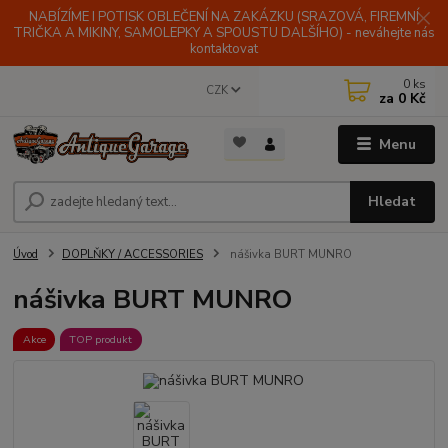
NABÍZÍME I POTISK OBLEČENÍ NA ZAKÁZKU (SRAZOVÁ, FIREMNÍ
TRIČKA A MIKINY, SAMOLEPKY A SPOUSTU DALŠÍHO) - neváhejte nás
kontaktovat
0
ks
CZK
za
0 Kč
Menu
Hledat
Úvod
DOPLŇKY / ACCESSORIES
nášivka BURT MUNRO
nášivka BURT MUNRO
Akce
TOP produkt