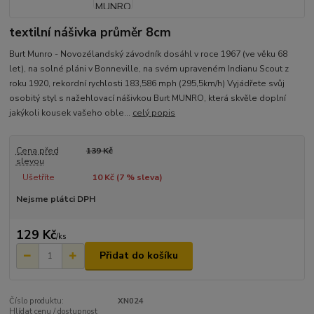
textilní nášivka průměr 8cm
Burt Munro - Novozélandský závodník dosáhl v roce 1967 (ve věku 68
let), na solné pláni v Bonneville, na svém upraveném Indianu Scout z
roku 1920, rekordní rychlosti 183,586 mph (295,5km/h) Vyjádřete svůj
osobitý styl s nažehlovací nášivkou Burt MUNRO, která skvěle doplní
jakýkoli kousek vašeho oble...
celý popis
Cena před
139 Kč
slevou
Ušetříte
10 Kč (
7
% sleva)
Nejsme plátci DPH
129 Kč
/
ks
Přidat do košíku
Číslo produktu:
XN024
Hlídat cenu / dostupnost