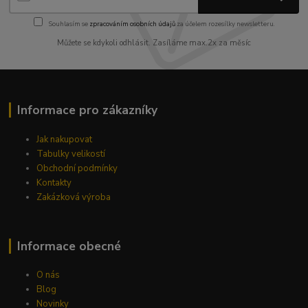
Souhlasím se
zpracováním osobních údajů
za účelem rozesílky newsletteru.
Můžete se kdykoli odhlásit. Zasíláme max.2x za měsíc
Informace pro zákazníky
Jak nakupovat
Tabulky velikostí
Obchodní podmínky
Kontakty
Zakázková výroba
Informace obecné
O nás
Blog
Novinky