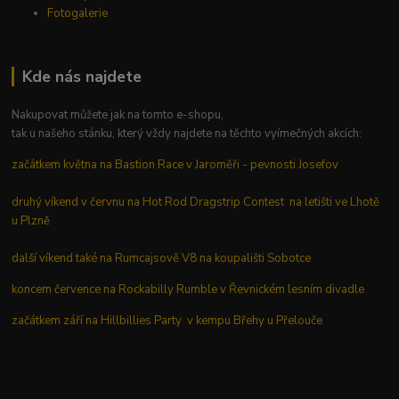
Fotogalerie
Kde nás najdete
Nakupovat můžete jak na tomto e-shopu,
tak u našeho stánku, který vždy najdete na těchto vyímečných akcích:
začátkem května na Bastion Race v Jaroměři - pevnosti Josefov
druhý víkend v červnu na Hot Rod Dragstrip Contest na letišti ve Lhotě
u Plzně
další víkend také na Rumcajsově V8 na koupališti Sobotce
koncem července na Rockabilly Rumble v Řevnickém lesním divadle
začátkem září na Hillbillies Party v kempu Břehy u Přelouče