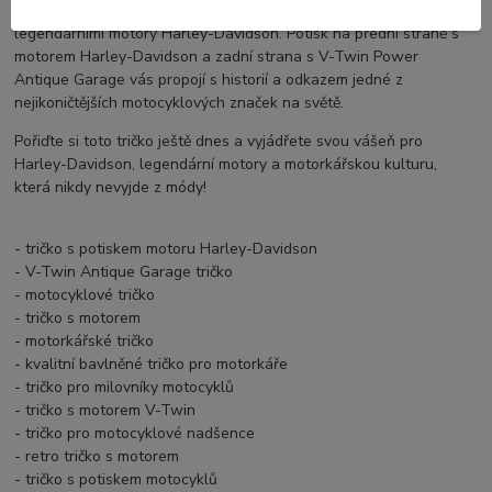
perfektní volbou pro všechny, kdo se nechají inspirovat
legendárními motory Harley-Davidson. Potisk na přední straně s
motorem Harley-Davidson a zadní strana s V-Twin Power
Antique Garage vás propojí s historií a odkazem jedné z
nejikoničtějších motocyklových značek na světě.
Pořiďte si toto tričko ještě dnes a vyjádřete svou vášeň pro
Harley-Davidson, legendární motory a motorkářskou kulturu,
která nikdy nevyjde z módy!
- tričko s potiskem motoru Harley-Davidson
- V-Twin Antique Garage tričko
- motocyklové tričko
- tričko s motorem
- motorkářské tričko
- kvalitní bavlněné tričko pro motorkáře
- tričko pro milovníky motocyklů
- tričko s motorem V-Twin
- tričko pro motocyklové nadšence
- retro tričko s motorem
- tričko s potiskem motocyklů