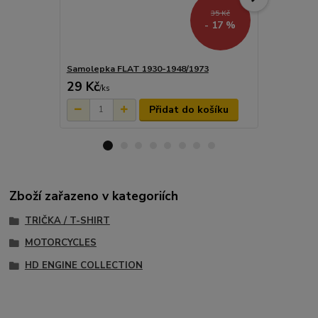
35 Kč
- 17 %
Samolepka FLAT 1930-1948/1973
Sada samol
29 Kč
116 Kč
/
ks
/
ks
Přidat do košíku
Zboží zařazeno v kategoriích
TRIČKA / T-SHIRT
MOTORCYCLES
HD ENGINE COLLECTION