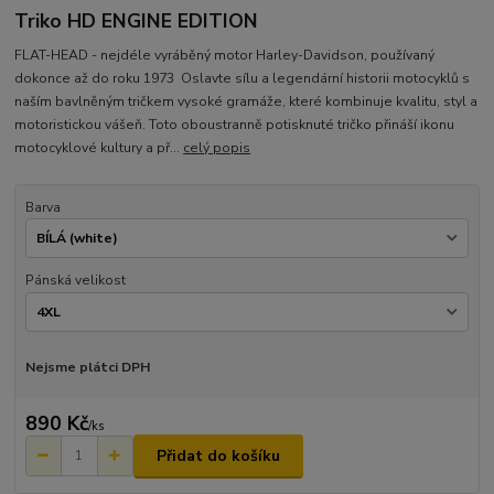
Triko HD ENGINE EDITION
FLAT-HEAD - nejdéle vyráběný motor Harley-Davidson, používaný
dokonce až do roku 1973 Oslavte sílu a legendární historii motocyklů s
naším bavlněným tričkem vysoké gramáže, které kombinuje kvalitu, styl a
motoristickou vášeň. Toto oboustranně potisknuté tričko přináší ikonu
motocyklové kultury a př...
celý popis
Barva
Pánská velikost
Nejsme plátci DPH
890 Kč
/
ks
Přidat do košíku