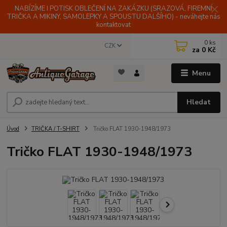
NABÍZÍME I POTISK OBLEČENÍ NA ZAKÁZKU (SRAZOVÁ, FIREMNÍ
TRIČKA A MIKINY, SAMOLEPKY A SPOUSTU DALŠÍHO) - neváhejte nás
kontaktovat
0
ks
CZK
za
0 Kč
Menu
Hledat
Úvod
TRIČKA / T-SHIRT
Tričko FLAT 1930-1948/1973
Tričko FLAT 1930-1948/1973