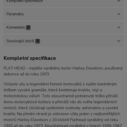
Kompletní specifikace
Parametry
Komentáře
0
Související zboží
8
Kompletní specifikace
FLAT-HEAD - nejdéle vyráběný motor Harley-Davidson, používaný
dokonce až do roku 1973
Oslavte sílu a legendární historii motocyklů s naším bavlněným
tričkem vysoké gramáže, které kombinuje kvalitu, styl a
motoristickou vášeň. Toto oboustranně potisknuté tričko přináší
ikonu motocyklové kultury a přenáší vás do světa legendárních
motorů, které zůstávají symbolem svobody, adrenalinu a vysoké
kvality. Na přední straně je zobrazen vždy jeden z nejikoničtějších
motorů Harley-Davidson z 20.století Flathead vyráběný od roku
1930 až do roku 1973, Knucklehead vyráběný v letech 1936-1947,