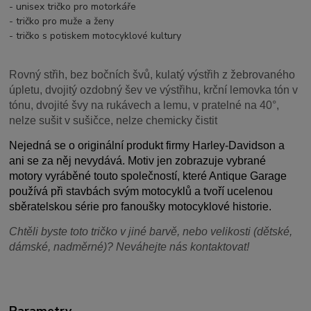
- unisex tričko pro motorkáře
- tričko pro muže a ženy
- tričko s potiskem motocyklové kultury
Rovný střih, bez bočních švů, kulatý výstřih z žebrovaného
úpletu, dvojitý ozdobný šev ve výstřihu, krční lemovka tón v
tónu, dvojité švy na rukávech a lemu, v pratelné na 40°,
nelze sušit v sušičce, nelze chemicky čistit
Nejedná se o originální produkt firmy Harley-Davidson a
ani se za něj nevydává. Motiv jen zobrazuje vybrané
motory vyráběné touto společností, které Antique Garage
používá při stavbách svým motocyklů a tvoří ucelenou
sběratelskou série pro fanoušky motocyklové historie.
Chtěli byste toto tričko v jiné barvě, nebo velikosti (dětské,
dámské, nadměrné)? Neváhejte nás kontaktovat!