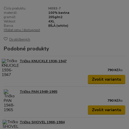
Číslo produktu:
M093-7
materiál:
100% bavlna
gramáž:
205g/m2
Velikost:
4XL
Barva:
BÍLÁ (white)
Hlídat cenu / dostupnost
Do oblíbených
Podobné produkty
Tričko KNUCKLE 1936-1947
790 Kč
/
ks
Zvolit variantu
Tričko PAN 1948-1965
790 Kč
/
ks
Zvolit variantu
Tričko SHOVEL 1966-1984