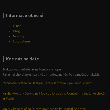
Informace obecné
O nás
Blog
Novinky
Fotogalerie
Kde nás najdete
Nakupovat můžete jak na tomto e-shopu,
tak u našeho stánku, který vždy najdete na těchto vyímečných akcích:
začátkem května na Bastion Race v Jaroměři - pevnosti Josefov
druhý víkend v červnu na Hot Rod Dragstrip Contest na letišti ve Lhotě
u Plzně
další víkend také na Rumcajsově V8 na koupališti Sobotce