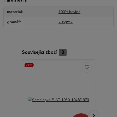
Parametry
materiál
100% bavlna
gramáž
205g/m2
Související zboží
8
Akce
TOP produkt
Akce