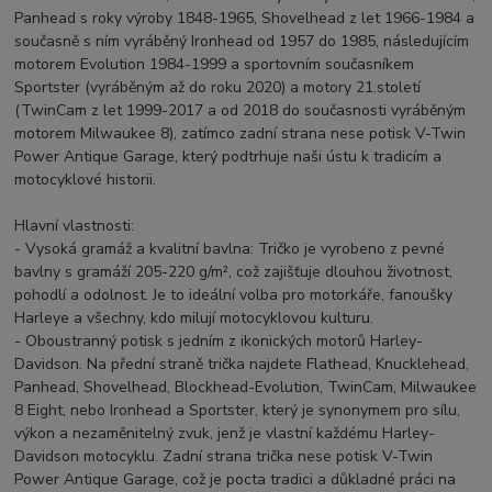
Panhead s roky výroby 1848-1965, Shovelhead z let 1966-1984 a
současně s ním vyráběný Ironhead od 1957 do 1985, následujícím
motorem Evolution 1984-1999 a sportovním současníkem
Sportster (vyráběným až do roku 2020) a motory 21.století
(TwinCam z let 1999-2017 a od 2018 do současnosti vyráběným
motorem Milwaukee 8), zatímco zadní strana nese potisk V-Twin
Power Antique Garage, který podtrhuje naši ústu k tradicím a
motocyklové historii.
Hlavní vlastnosti:
- Vysoká gramáž a kvalitní bavlna: Tričko je vyrobeno z pevné
bavlny s gramáží 205-220 g/m², což zajišťuje dlouhou životnost,
pohodlí a odolnost. Je to ideální volba pro motorkáře, fanoušky
Harleye a všechny, kdo milují motocyklovou kulturu.
- Oboustranný potisk s jedním z ikonických motorů Harley-
Davidson. Na přední straně trička najdete Flathead, Knucklehead,
Panhead, Shovelhead, Blockhead-Evolution, TwinCam, Milwaukee
8 Eight, nebo Ironhead a Sportster, který je synonymem pro sílu,
výkon a nezaměnitelný zvuk, jenž je vlastní každému Harley-
Davidson motocyklu. Zadní strana trička nese potisk V-Twin
Power Antique Garage, což je pocta tradici a důkladné práci na