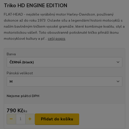
Triko HD ENGINE EDITION
FLAT-HEAD - nejdéle vyráběný motor Harley-Davidson, používaný
dokonce až do roku 1973 Oslavte sílu a legendární historii motocyklů s
naším bavlněným tričkem vysoké gramáže, které kombinuje kvalitu, styl a
motoristickou vášeň. Toto oboustranně potisknuté tričko přináší ikonu
motocyklové kultury a př...
celý popis
Barva
Pánská velikost
Nejsme plátci DPH
790 Kč
/
ks
Přidat do košíku