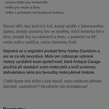
- unisex tričko pro motorkáře
- tričko pro muže a ženy
- tričko s potiskem motocyklové kultury
Rovný střih, bez bočních švů, kulatý výstřih z žebrovaného
úpletu, dvojitý ozdobný šev ve výstřihu, krční lemovka tón v
tónu, dvojité švy na rukávech a lemu, v pratelné na 40°,
nelze sušit v sušičce, nelze chemicky čistit
Nejedná se o originální produkt firmy Harley-Davidson a
ani se za něj nevydává. Motiv jen zobrazuje vybrané
motory vyráběné touto společností, které Antique Garage
používá při stavbách svým motocyklů a tvoří ucelenou
sběratelskou série pro fanoušky motocyklové historie.
Chtěli byste toto tričko v jiné barvě, nebo velikosti (dětské,
dámské, nadměrné)? Neváhejte nás kontaktovat!