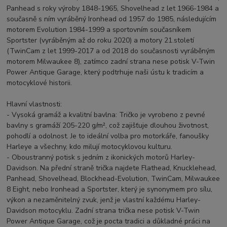
Panhead s roky výroby 1848-1965, Shovelhead z let 1966-1984 a
současně s ním vyráběný Ironhead od 1957 do 1985, následujícím
motorem Evolution 1984-1999 a sportovním současníkem
Sportster (vyráběným až do roku 2020) a motory 21.století
(TwinCam z let 1999-2017 a od 2018 do současnosti vyráběným
motorem Milwaukee 8), zatímco zadní strana nese potisk V-Twin
Power Antique Garage, který podtrhuje naši ústu k tradicím a
motocyklové historii.
Hlavní vlastnosti:
- Vysoká gramáž a kvalitní bavlna: Tričko je vyrobeno z pevné
bavlny s gramáží 205-220 g/m², což zajišťuje dlouhou životnost,
pohodlí a odolnost. Je to ideální volba pro motorkáře, fanoušky
Harleye a všechny, kdo milují motocyklovou kulturu.
- Oboustranný potisk s jedním z ikonických motorů Harley-
Davidson. Na přední straně trička najdete Flathead, Knucklehead,
Panhead, Shovelhead, Blockhead-Evolution, TwinCam, Milwaukee
8 Eight, nebo Ironhead a Sportster, který je synonymem pro sílu,
výkon a nezaměnitelný zvuk, jenž je vlastní každému Harley-
Davidson motocyklu. Zadní strana trička nese potisk V-Twin
Power Antique Garage, což je pocta tradici a důkladné práci na