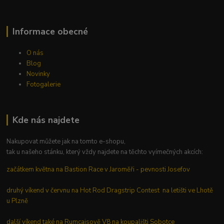
Informace obecné
O nás
Blog
Novinky
Fotogalerie
Kde nás najdete
Nakupovat můžete jak na tomto e-shopu,
tak u našeho stánku, který vždy najdete na těchto vyímečných akcích:
začátkem května na Bastion Race v Jaroměři - pevnosti Josefov
druhý víkend v červnu na Hot Rod Dragstrip Contest na letišti ve Lhotě
u Plzně
další víkend také na Rumcajsově V8 na koupališti Sobotce