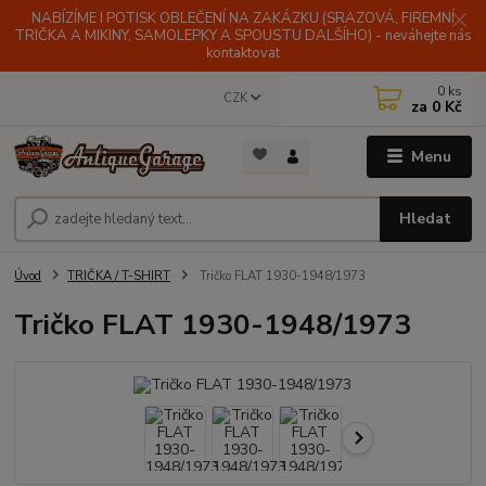
NABÍZÍME I POTISK OBLEČENÍ NA ZAKÁZKU (SRAZOVÁ, FIREMNÍ
TRIČKA A MIKINY, SAMOLEPKY A SPOUSTU DALŠÍHO) - neváhejte nás
kontaktovat
0
ks
CZK
za
0 Kč
Menu
Hledat
Úvod
TRIČKA / T-SHIRT
Tričko FLAT 1930-1948/1973
Tričko FLAT 1930-1948/1973