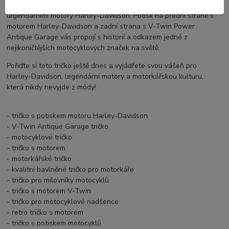
perfektní volbou pro všechny, kdo se nechají inspirovat
legendárními motory Harley-Davidson. Potisk na přední straně s
motorem Harley-Davidson a zadní strana s V-Twin Power
Antique Garage vás propojí s historií a odkazem jedné z
nejikoničtějších motocyklových značek na světě.
Pořiďte si toto tričko ještě dnes a vyjádřete svou vášeň pro
Harley-Davidson, legendární motory a motorkářskou kulturu,
která nikdy nevyjde z módy!
- tričko s potiskem motoru Harley-Davidson
- V-Twin Antique Garage tričko
- motocyklové tričko
- tričko s motorem
- motorkářské tričko
- kvalitní bavlněné tričko pro motorkáře
- tričko pro milovníky motocyklů
- tričko s motorem V-Twin
- tričko pro motocyklové nadšence
- retro tričko s motorem
- tričko s potiskem motocyklů