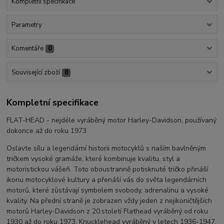
Kompletní specifikace
Parametry
Komentáře
0
Související zboží
8
Kompletní specifikace
FLAT-HEAD - nejdéle vyráběný motor Harley-Davidson, používaný
dokonce až do roku 1973
Oslavte sílu a legendární historii motocyklů s naším bavlněným
tričkem vysoké gramáže, které kombinuje kvalitu, styl a
motoristickou vášeň. Toto oboustranně potisknuté tričko přináší
ikonu motocyklové kultury a přenáší vás do světa legendárních
motorů, které zůstávají symbolem svobody, adrenalinu a vysoké
kvality. Na přední straně je zobrazen vždy jeden z nejikoničtějších
motorů Harley-Davidson z 20.století Flathead vyráběný od roku
1930 až do roku 1973, Knucklehead vyráběný v letech 1936-1947,