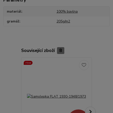
Parametry
materiál
100% bavlna
gramáž
205g/m2
Související zboží
8
Akce
TOP produkt
Akce