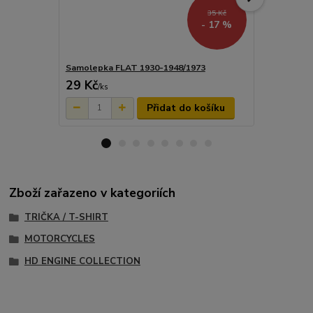
35 Kč
- 17 %
Samolepka FLAT 1930-1948/1973
Sada samol
29 Kč
116 Kč
/
ks
/
ks
Přidat do košíku
Zboží zařazeno v kategoriích
TRIČKA / T-SHIRT
MOTORCYCLES
HD ENGINE COLLECTION