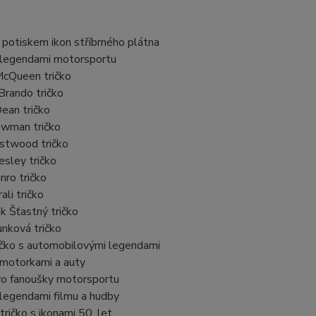
s potiskem ikon stříbrného plátna
 s legendami motorsportu
McQueen tričko
Brando tričko
Dean tričko
ewman tričko
Eastwood tričko
resley tričko
nro tričko
ali tričko
ek Šťastný tričko
Junková tričko
ričko s automobilovými legendami
s motorkami a auty
pro fanoušky motorsportu
s legendami filmu a hudby
 tričko s ikonami 50. let