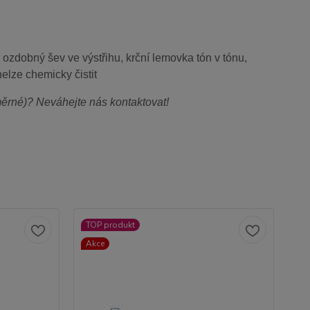
ý ozdobný šev ve výstřihu, krční lemovka tón v tónu,
nelze chemicky čistit
dměrné)? Neváhejte nás kontaktovat!
TOP produkt
TO
Akce
Ak