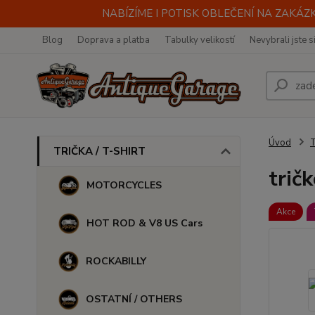
NABÍZÍME I POTISK OBLEČENÍ NA ZAKÁZKU
Blog
Doprava a platba
Tabulky velikostí
Nevybrali jste s
Úvod
TRIČKA / T-SHIRT
trič
MOTORCYCLES
Akce
HOT ROD & V8 US Cars
ROCKABILLY
OSTATNÍ / OTHERS