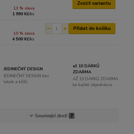
Zvolit variantu
13 % sleva
1 990 Kč
/
ks
Přidat do košíku
10 % sleva
4 500 Kč
/
ks
až 10 DÁRKŮ
JEDINEČNÝ DESIGN
ZDARMA
JEDINEČNÝ DESIGN bez
AŽ 10 DÁRKŮ ZDARMA
lebek a křížů
ke každé objednávce
Související zboží
7