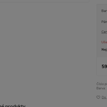
Bar
Pán
Cen
Uše
Nej
59
Číslo p
Barva:
Do 
é produkty