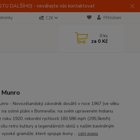
U DALŠÍHO) - neváhejte nás kontaktovat
dmínky
Přihlášení
CZK
0
ks
za
0 Kč
 Munro
unro - Novozélandský závodník dosáhl v roce 1967 (ve věku
), na solné pláni v Bonneville, na svém upraveném Indianu
z roku 1920, rekordní rychlosti 183,586 mph (295,5km/h)
 sílu retro kultury a legendárních idolů s naším bavlněným
 vysoké gramáže, které spojuje ikony ...
celý popis