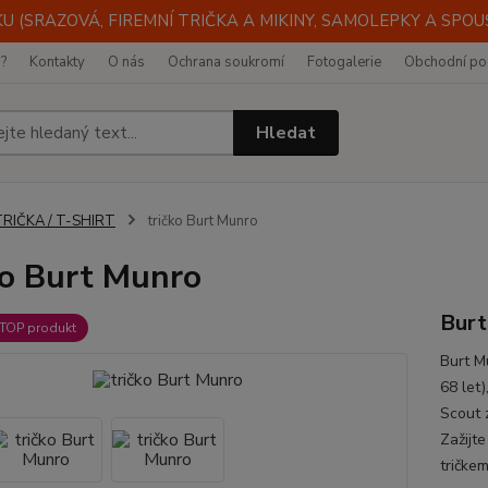
 (SRAZOVÁ, FIREMNÍ TRIČKA A MIKINY, SAMOLEPKY A SPOUST
i?
Kontakty
O nás
Ochrana soukromí
Fotogalerie
Obchodní po
Hledat
TRIČKA / T-SHIRT
tričko Burt Munro
ko Burt Munro
Burt
TOP produkt
Burt M
68 let
Scout 
Zažijte
tričkem