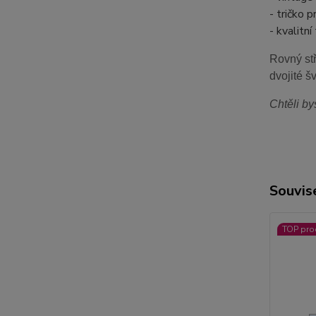
- tričko
- kvalitn
Rovný stř
dvojité š
Chtěli by
Souvise
TOP pro