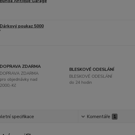
Bunda Antique Garage
Dárkový poukaz 5000
DOPRAVA ZDARMA
BLESKOVÉ ODESLÁNÍ
DOPRAVA ZDARMA
BLESKOVÉ ODESLÁNÍ
pro objednávky nad
do 24 hodin
2000,-Kč
etní specifikace
Komentáře
1