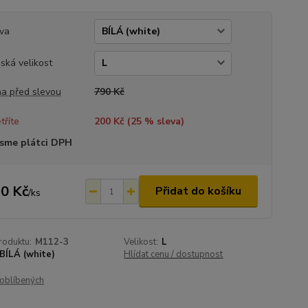
va
ská velikost
a před slevou
790 Kč
tříte
200 Kč (
25
% sleva)
sme plátci DPH
0 Kč
Přidat do košíku
/
ks
roduktu:
M112-3
Velikost:
L
BÍLÁ (white)
Hlídat cenu / dostupnost
oblíbených