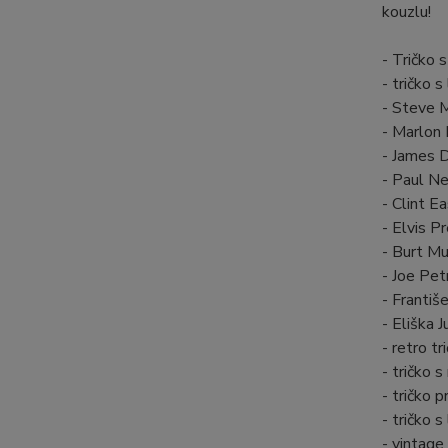
kouzlu!
- Tričko 
- tričko
- Steve 
- Marlon 
- James 
- Paul N
- Clint 
- Elvis P
- Burt Mu
- Joe Petr
- Františ
- Eliška 
- retro t
- tričko 
- tričko 
- tričko 
- vintage