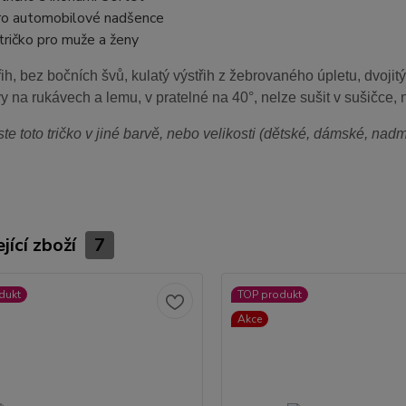
 pro automobilové nadšence
í tričko pro muže a ženy
ih, bez bočních švů, kulatý výstřih z žebrovaného úpletu, dvojit
vy na rukávech a lemu, v pratelné na 40°, nelze sušit v sušičce, 
ste toto tričko v jiné barvě, nebo velikosti (dětské, dámské, na
jící zboží
7
dukt
TOP produkt
Akce