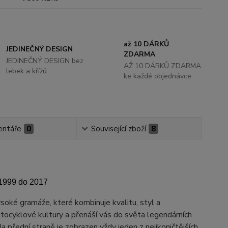
až 10 DÁRKŮ
JEDINEČNÝ DESIGN
ZDARMA
JEDINEČNÝ DESIGN bez
AŽ 10 DÁRKŮ ZDARMA
lebek a křížů
ke každé objednávce
ntáře
0
Související zboží
8
1999 do 2017
soké gramáže, které kombinuje kvalitu, styl a
tocyklové kultury a přenáší vás do světa legendárních
 přední straně je zobrazen vždy jeden z nejikoničtějších