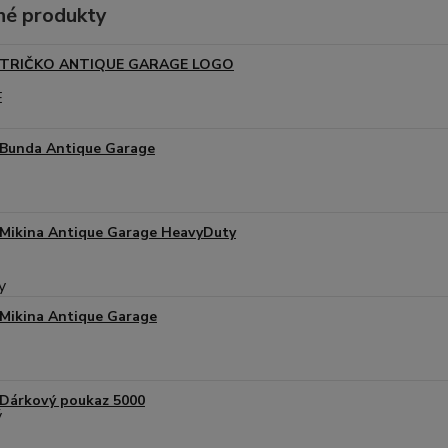
é produkty
TRIČKO ANTIQUE GARAGE LOGO
Bunda Antique Garage
Mikina Antique Garage HeavyDuty
Mikina Antique Garage
Dárkový poukaz 5000