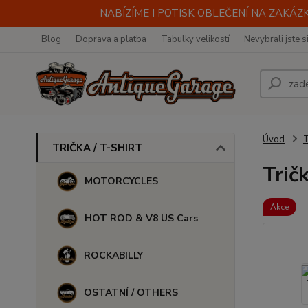
NABÍZÍME I POTISK OBLEČENÍ NA ZAKÁZKU
Blog
Doprava a platba
Tabulky velikostí
Nevybrali jste s
Úvod
TRIČKA / T-SHIRT
Tri
MOTORCYCLES
Akce
HOT ROD & V8 US Cars
ROCKABILLY
OSTATNÍ / OTHERS