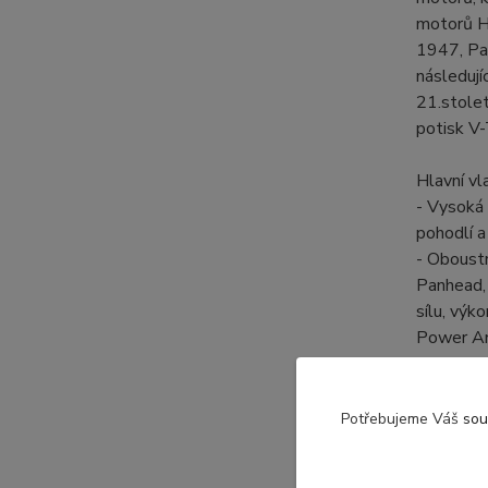
motorů H
1947, Pa
následuj
21.stole
potisk V-
Hlavní vl
- Vysoká 
pohodlí a
- Oboustr
Panhead,
sílu, výk
Power Ant
- Unisex 
pro Harl
- Klasick
Potřebujeme Váš
sou
relaxujet
- Pohodlí