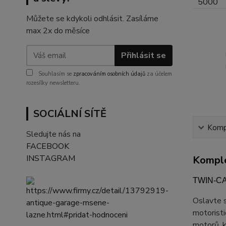
Můžete se kdykoli odhlásit. Zasíláme
max 2x do měsíce
Přihlásit se
Souhlasím se
zpracováním osobních údajů
za účelem
rozesílky newsletteru.
SOCIÁLNÍ SÍTĚ
Kompl
Sledujte nás na
FACEBOOK
INSTAGRAM
Komple
TWIN-CAM
Oslavte s
motoristi
motorů, k