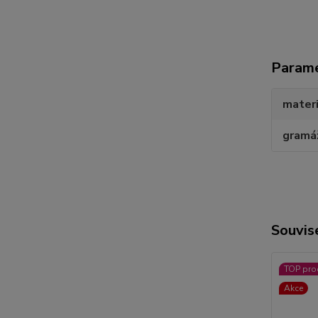
Param
materi
gramá
Souvise
TOP pro
Akce