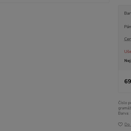
Bar
Pán
Cen
Uše
Nej
69
Číslo p
gramáž
Barva:
Do 