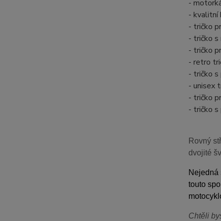
- motork
- kvalitn
- tričko 
- tričko
- tričko
- retro 
- tričko
- unisex 
- tričko 
- tričko 
Rovný stř
dvojité š
Nejedná s
touto spo
motocyklo
Chtěli by