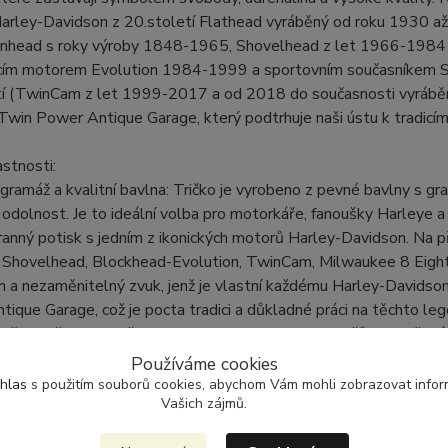
arley-Davidson z 20.století Flathead vyráběný od roku 1930 a
nhead s roky výroby 1848-1965, Shovelhead z let 1966-1984 
ícím motorem Evolution 1984-1999 a sportovním současníkem S
tí (TwinCam z let 1999-2017 a od 2018 do současnosti vyrábě
Twin Power Antique Garage, který podtrhuje naši ústu k tradicím
astnosti:
gramáž a kvalitní bavlna: Tričko je vyrobeno z pevné bavlny s gr
 odolnost. Je to ideální volba pro motorkáře, fanoušky Harleye a
anný potisk s jedním z ikonických motorů Harley-Davidson. Na př
 Shovelhead, Blockhead-Evolution, TwinCam, Milwaukee 8 Eight,
on a nezaměnitelný zvuk, jenž je vlastní každému Harley-Davidso
ique Garage, což je pocta tradici a důkladné práci na těchto lege
střih: Tričko je navrženo tak, aby vyhovovalo jak mužům, tak ženám,
ey-Davidson a motocyklovou kulturu.
Používáme cookies
ý design: S kulatým výstřihem a krátkými rukávy je toto tričko id
hlas
s použitím souborů cookies, abychom Vám mohli zobrazovat inform
Vašich zájmů.
e s přáteli nebo se účastníte motorkářských srazů a výstav.
 a odolnost: Kvalitní materiál a zpracování trička zajišťují pohodlí