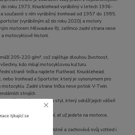
ž do roku 1973, Knucklehead vyráběný v letech 1936-
a současně s ním vyráběný Ironhead od 1957 do 1985,
portster (vyráběným až do roku 2020) a motory
ným motorem Milwaukee 8), zatímco zadní strana nese
 a motocyklové historii.
amáží 205-220 g/m², což zajišťuje dlouhou životnost,
 všechny, kdo milují motocyklovou kulturu.
ední straně trička najdete Flathead, Knucklehead,
 nebo Ironhead a Sportster, který je synonymem pro
n motocyklu. Zadní strana trička nese potisk V-Twin
ndárních strojích.
 kteří mají rádi pohodlí a styl, který odráží jejich vášeň
eální pro každodenní nošení, ať už jedete na motorce,
ace týkající se
 i při dlouhém nošení. Je odolné a zachovává svůj vzhled i