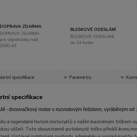
DOPRAVA ZDARMA
BLESKOVÉ ODESLÁNÍ
DOPRAVA ZDARMA
BLESKOVÉ ODESLÁNÍ
pro objednávky nad
do 24 hodin
2000,-Kč
etní specifikace
Parametry
Kome
tní specifikace
 - dvouvačkový motor s rozvodovým řetízkem, vyráběným od 
ílu a legendární historii motocyklů s naším bavlněným tričkem vy
ckou vášeň. Toto oboustranně potisknuté tričko přináší ikonu mo
teré zůstávají symbolem svobody, adrenalinu a vysoké kvality. Na