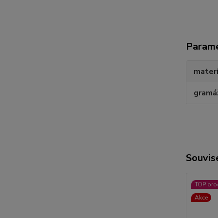
Param
materi
gramá
Souvise
TOP pro
Akce