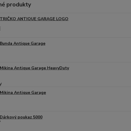
é produkty
TRIČKO ANTIQUE GARAGE LOGO
Bunda Antique Garage
Mikina Antique Garage HeavyDuty
Mikina Antique Garage
Dárkový poukaz 5000