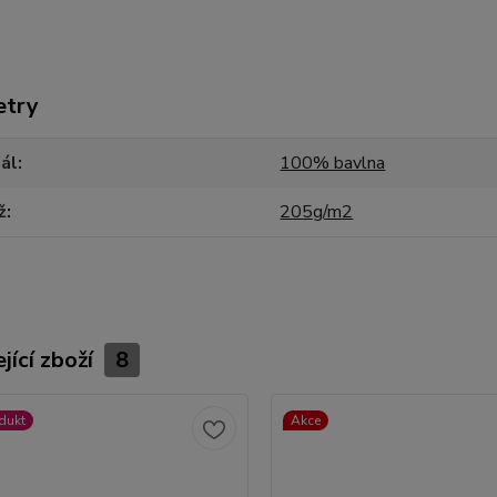
etry
ál
100% bavlna
ž
205g/m2
jící zboží
8
dukt
Akce