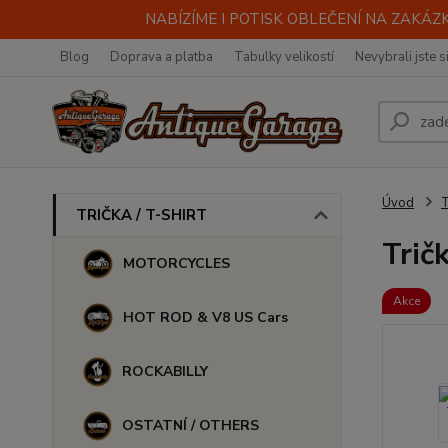
NABÍZÍME I POTISK OBLEČENÍ NA ZAKÁZKU
Blog
Doprava a platba
Tabulky velikostí
Nevybrali jste s
Úvod
TRIČKA / T-SHIRT
Tri
MOTORCYCLES
Akce
HOT ROD & V8 US Cars
ROCKABILLY
OSTATNÍ / OTHERS