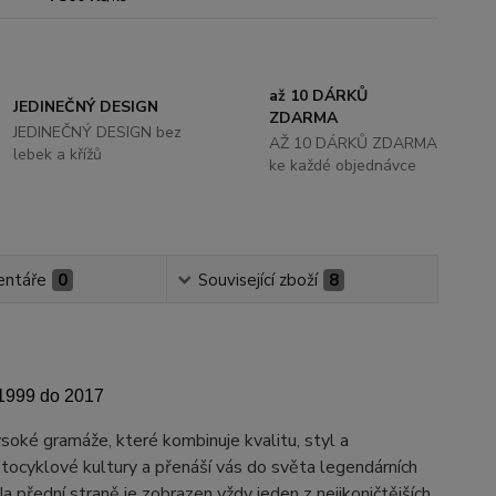
až 10 DÁRKŮ
JEDINEČNÝ DESIGN
ZDARMA
JEDINEČNÝ DESIGN bez
AŽ 10 DÁRKŮ ZDARMA
lebek a křížů
ke každé objednávce
ntáře
0
Související zboží
8
1999 do 2017
soké gramáže, které kombinuje kvalitu, styl a
tocyklové kultury a přenáší vás do světa legendárních
 přední straně je zobrazen vždy jeden z nejikoničtějších