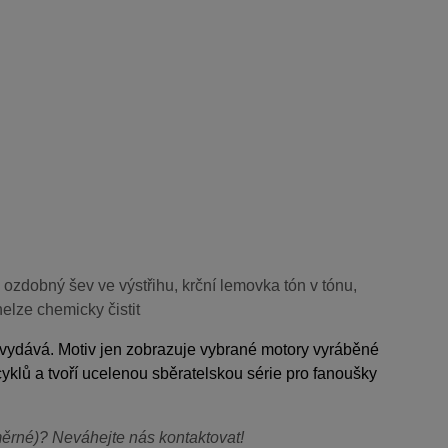
ý ozdobný šev ve výstřihu, krční lemovka tón v tónu,
nelze chemicky čistit
nevydává. Motiv jen zobrazuje vybrané motory vyráběné
yklů a tvoří ucelenou sběratelskou série pro fanoušky
dměrné)? Neváhejte nás kontaktovat!