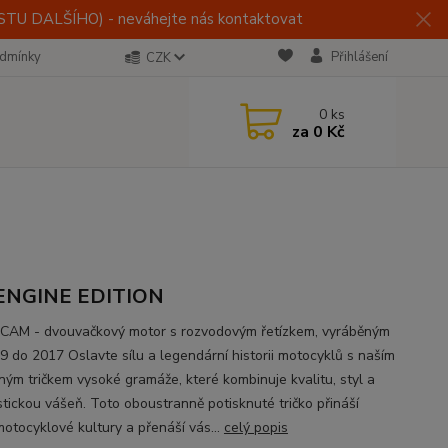
U DALŠÍHO) - neváhejte nás kontaktovat
dmínky
Přihlášení
CZK
0
ks
za
0 Kč
ENGINE EDITION
AM - dvouvačkový motor s rozvodovým řetízkem, vyráběným
9 do 2017 Oslavte sílu a legendární historii motocyklů s naším
ným tričkem vysoké gramáže, které kombinuje kvalitu, styl a
stickou vášeň. Toto oboustranně potisknuté tričko přináší
motocyklové kultury a přenáší vás...
celý popis