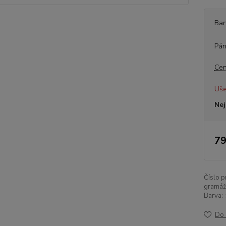
Bar
Pán
Cen
Uše
Nej
79
Číslo p
gramáž
Barva:
Do 