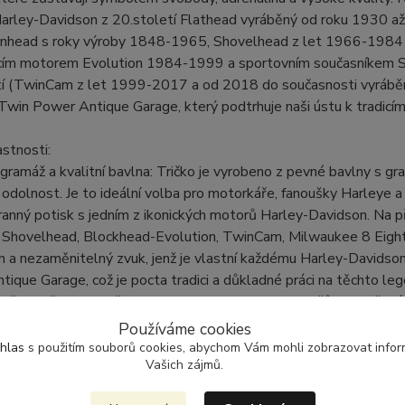
arley-Davidson z 20.století Flathead vyráběný od roku 1930 a
nhead s roky výroby 1848-1965, Shovelhead z let 1966-1984 
ícím motorem Evolution 1984-1999 a sportovním současníkem S
tí (TwinCam z let 1999-2017 a od 2018 do současnosti vyrábě
Twin Power Antique Garage, který podtrhuje naši ústu k tradicím
astnosti:
gramáž a kvalitní bavlna: Tričko je vyrobeno z pevné bavlny s gr
 odolnost. Je to ideální volba pro motorkáře, fanoušky Harleye a
anný potisk s jedním z ikonických motorů Harley-Davidson. Na př
 Shovelhead, Blockhead-Evolution, TwinCam, Milwaukee 8 Eight,
on a nezaměnitelný zvuk, jenž je vlastní každému Harley-Davidso
ique Garage, což je pocta tradici a důkladné práci na těchto lege
střih: Tričko je navrženo tak, aby vyhovovalo jak mužům, tak ženám,
ey-Davidson a motocyklovou kulturu.
Používáme cookies
ý design: S kulatým výstřihem a krátkými rukávy je toto tričko id
hlas
s použitím souborů cookies, abychom Vám mohli zobrazovat inform
Vašich zájmů.
e s přáteli nebo se účastníte motorkářských srazů a výstav.
 a odolnost: Kvalitní materiál a zpracování trička zajišťují pohodlí