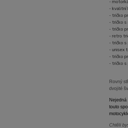
- motork
- kvalitn
- tričko 
- tričko
- tričko
- retro 
- tričko
- unisex 
- tričko 
- tričko 
Rovný stř
dvojité š
Nejedná s
touto spo
motocyklo
Chtěli by