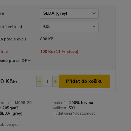
va
ská velikost
a před slevou
890 Kč
tříte
100 Kč (
11
% sleva)
sme plátci DPH
0 Kč
Přidat do košíku
/
ks
roduktu:
M098-29
materiál:
100% bavlna
:
205g/m2
Velikost:
5XL
ŠEDÁ (grey)
Hlídat cenu / dostupnost
oblíbených