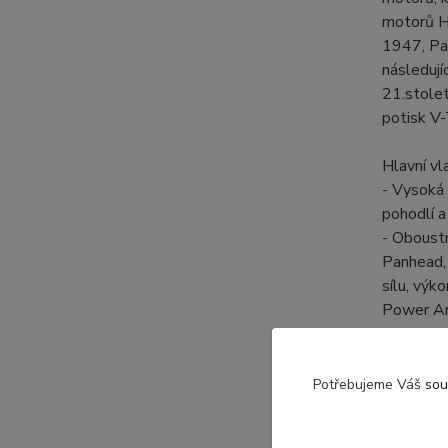
motorů H
1947, Pa
následuj
21.stole
potisk V-
Hlavní vl
- Vysoká 
pohodlí a
- Oboustr
Panhead,
sílu, výk
Power Ant
- Unisex 
pro Harl
- Klasick
Potřebujeme Váš
sou
relaxujet
- Pohodlí