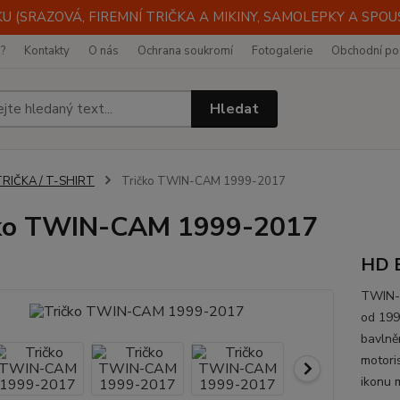
 (SRAZOVÁ, FIREMNÍ TRIČKA A MIKINY, SAMOLEPKY A SPOUST
i?
Kontakty
O nás
Ochrana soukromí
Fotogalerie
Obchodní po
Hledat
TRIČKA / T-SHIRT
Tričko TWIN-CAM 1999-2017
čko TWIN-CAM 1999-2017
HD 
TWIN-C
od 199
bavlně
motori
ikonu 