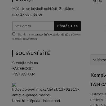
Můžete se kdykoli odhlásit. Zasíláme
max 2x do měsíce
Přihlásit se
Souhlasím se
zpracováním osobních údajů
za účelem
rozesílky newsletteru.
SOCIÁLNÍ SÍTĚ
Kompl
Sledujte nás na
FACEBOOK
INSTAGRAM
Komple
TWIN-CAM
Oslavte s
motoristi
motorů, k