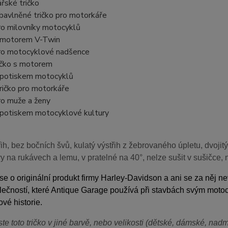
ářské tričko
í bavlněné tričko pro motorkáře
pro milovníky motocyklů
 s motorem V-Twin
 pro motocyklové nadšence
tričko s motorem
 s potiskem motocyklů
tričko pro motorkáře
pro muže a ženy
s potiskem motocyklové kultury
ih, bez bočních švů, kulatý výstřih z žebrovaného úpletu, dvojit
vy na rukávech a lemu, v pratelné na 40°, nelze sušit v sušičce, 
e o originální produkt firmy Harley-Davidson a ani se za něj 
lečností, které Antique Garage používá při stavbách svým motoc
vé historie.
ste toto tričko v jiné barvě, nebo velikosti (dětské, dámské, na