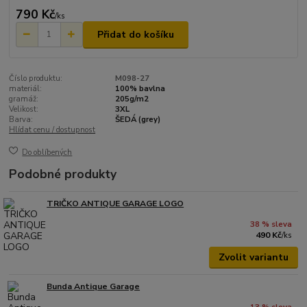
790 Kč
/
ks
Přidat do košíku
Číslo produktu:
M098-27
materiál:
100% bavlna
gramáž:
205g/m2
Velikost:
3XL
Barva:
ŠEDÁ (grey)
Hlídat cenu / dostupnost
Do oblíbených
Podobné produkty
TRIČKO ANTIQUE GARAGE LOGO
38 % sleva
490 Kč
/
ks
Zvolit variantu
Bunda Antique Garage