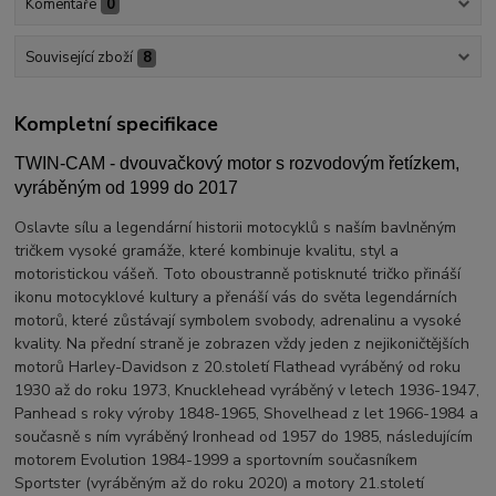
Komentáře
0
Související zboží
8
Kompletní specifikace
TWIN-CAM - dvouvačkový motor s rozvodovým řetízkem,
vyráběným od 1999 do 2017
Oslavte sílu a legendární historii motocyklů s naším bavlněným
tričkem vysoké gramáže, které kombinuje kvalitu, styl a
motoristickou vášeň. Toto oboustranně potisknuté tričko přináší
ikonu motocyklové kultury a přenáší vás do světa legendárních
motorů, které zůstávají symbolem svobody, adrenalinu a vysoké
kvality. Na přední straně je zobrazen vždy jeden z nejikoničtějších
motorů Harley-Davidson z 20.století Flathead vyráběný od roku
1930 až do roku 1973, Knucklehead vyráběný v letech 1936-1947,
Panhead s roky výroby 1848-1965, Shovelhead z let 1966-1984 a
současně s ním vyráběný Ironhead od 1957 do 1985, následujícím
motorem Evolution 1984-1999 a sportovním současníkem
Sportster (vyráběným až do roku 2020) a motory 21.století