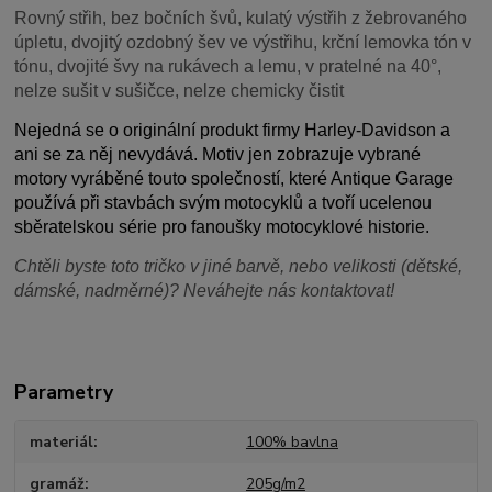
Rovný střih, bez bočních švů, kulatý výstřih z žebrovaného
úpletu, dvojitý ozdobný šev ve výstřihu, krční lemovka tón v
tónu, dvojité švy na rukávech a lemu, v pratelné na 40°,
nelze sušit v sušičce, nelze chemicky čistit
Nejedná se o originální produkt firmy Harley-Davidson a
ani se za něj nevydává. Motiv jen zobrazuje vybrané
motory vyráběné touto společností, které Antique Garage
používá při stavbách svým motocyklů a tvoří ucelenou
sběratelskou série pro fanoušky motocyklové historie.
Chtěli byste toto tričko v jiné barvě, nebo velikosti (dětské,
dámské, nadměrné)? Neváhejte nás kontaktovat!
Parametry
materiál
100% bavlna
gramáž
205g/m2