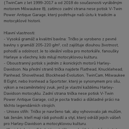
(TwinCam z let 1999-2017 a od 2018 do současnosti vyráběným
motorem Milwaukee 8), zatímco zadní strana nese potisk V-Twin
Power Antique Garage, který podtrhuje naši ústu k tradicím a
motocyklové historii.
Hlavní vlastnosti:
- Vysoká gramáž a kvalitní bavlna: Tričko je vyrobeno z pevné
bavlny s gramáží 205-220 g/m², což zajišťuje dlouhou životnost,
pohodlí a odolnost. Je to ideální volba pro motorkáře, fanoušky
Harleye a všechny, kdo milují motocyklovou kulturu.
- Oboustranný potisk s jedním z ikonických motorů Harley-
Davidson. Na přední straně trička najdete Flathead, Knucklehead,
Panhead, Shovelhead, Blockhead-Evolution, TwinCam, Milwaukee
8 Eight, nebo Ironhead a Sportster, který je synonymem pro sílu,
výkon a nezaměnitelný zvuk, jenž je vlastní každému Harley-
Davidson motocyklu. Zadní strana trička nese potisk V-Twin
Power Antique Garage, což je pocta tradici a důkladné práci na
těchto legendárních strojích.
- Unisex střih: Tričko je navrženo tak, aby vyhovovalo jak mužům,
tak ženám, kteří mají rádi pohodlí a styl, který odráží jejich vášeň
pro Harley-Davidson a motocyklovou kulturu.