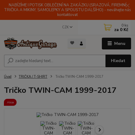
NABÍZÍME I POTISK OBLEČENÍ NA ZAKÁZKU (SRAZOVÁ, FIREMNÍ
TRIČKA A MIKINY, SAMOLEPKY A SPOUSTU DALŠÍHO) - neváhejte nás
kontaktovat
0
ks
CZK
za
0 Kč
Menu
Hledat
Úvod
TRIČKA / T-SHIRT
Tričko TWIN-CAM 1999-2017
Tričko TWIN-CAM 1999-2017
Akce