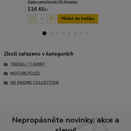
Sada samolepek HD Engines
Tričko EVO
116 Kč
790 Kč
/
ks
/
ks
Přidat do košíku
Zboží zařazeno v kategoriích
TRIČKA / T-SHIRT
MOTORCYCLES
HD ENGINE COLLECTION
Nepropásněte novinky, akce a
slevy!