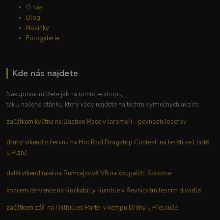
O nás
Blog
Novinky
Fotogalerie
Kde nás najdete
Nakupovat můžete jak na tomto e-shopu,
tak u našeho stánku, který vždy najdete na těchto vyímečných akcích:
začátkem května na Bastion Race v Jaroměři - pevnosti Josefov
druhý víkend v červnu na Hot Rod Dragstrip Contest na letišti ve Lhotě
u Plzně
další víkend také na Rumcajsově V8 na koupališti Sobotce
koncem července na Rockabilly Rumble v Řevnickém lesním divadle
začátkem září na Hillbillies Party v kempu Břehy u Přelouče