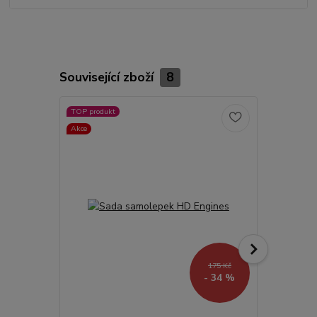
Související zboží
8
TOP produkt
Akce
Akce
175 Kč
- 34 %