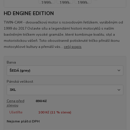
HD ENGINE EDITION
TWIN-CAM - dvouvačkový motor s rozvodovým řetízkem, vyráběným od
1999 do 2017 Oslavte sílu a legendární historii motocyklů s naším
bavlněným tričkem vysoké gramáže, které kombinuje kvalitu, styl a
motoristickou vášeň. Toto oboustranně potisknuté tričko přináší ikonu
motocyklové kultury a přenáší vás...
celý popis
Barva
Pánská velikost
Cena před
890 Kč
slevou
Ušetříte
100 Kč (
11
% sleva)
Nejsme plátci DPH