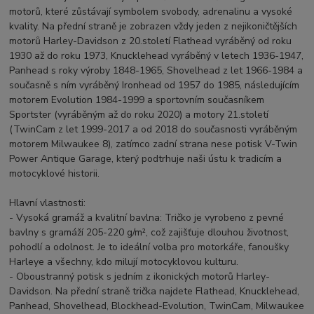
motorů, které zůstávají symbolem svobody, adrenalinu a vysoké
kvality. Na přední straně je zobrazen vždy jeden z nejikoničtějších
motorů Harley-Davidson z 20.století Flathead vyráběný od roku
1930 až do roku 1973, Knucklehead vyráběný v letech 1936-1947,
Panhead s roky výroby 1848-1965, Shovelhead z let 1966-1984 a
současně s ním vyráběný Ironhead od 1957 do 1985, následujícím
motorem Evolution 1984-1999 a sportovním současníkem
Sportster (vyráběným až do roku 2020) a motory 21.století
(TwinCam z let 1999-2017 a od 2018 do současnosti vyráběným
motorem Milwaukee 8), zatímco zadní strana nese potisk V-Twin
Power Antique Garage, který podtrhuje naši ústu k tradicím a
motocyklové historii.
Hlavní vlastnosti:
- Vysoká gramáž a kvalitní bavlna: Tričko je vyrobeno z pevné
bavlny s gramáží 205-220 g/m², což zajišťuje dlouhou životnost,
pohodlí a odolnost. Je to ideální volba pro motorkáře, fanoušky
Harleye a všechny, kdo milují motocyklovou kulturu.
- Oboustranný potisk s jedním z ikonických motorů Harley-
Davidson. Na přední straně trička najdete Flathead, Knucklehead,
Panhead, Shovelhead, Blockhead-Evolution, TwinCam, Milwaukee