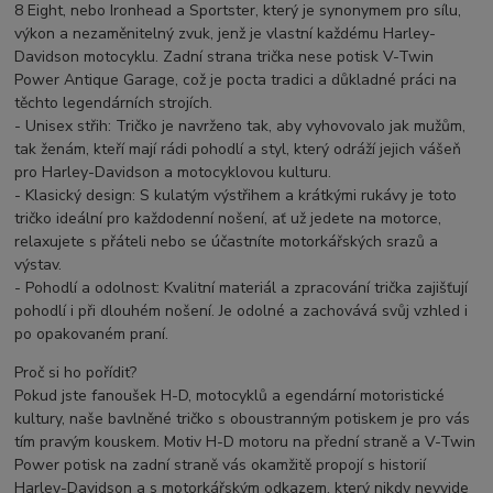
8 Eight, nebo Ironhead a Sportster, který je synonymem pro sílu,
výkon a nezaměnitelný zvuk, jenž je vlastní každému Harley-
Davidson motocyklu. Zadní strana trička nese potisk V-Twin
Power Antique Garage, což je pocta tradici a důkladné práci na
těchto legendárních strojích.
- Unisex střih: Tričko je navrženo tak, aby vyhovovalo jak mužům,
tak ženám, kteří mají rádi pohodlí a styl, který odráží jejich vášeň
pro Harley-Davidson a motocyklovou kulturu.
- Klasický design: S kulatým výstřihem a krátkými rukávy je toto
tričko ideální pro každodenní nošení, ať už jedete na motorce,
relaxujete s přáteli nebo se účastníte motorkářských srazů a
výstav.
- Pohodlí a odolnost: Kvalitní materiál a zpracování trička zajišťují
pohodlí i při dlouhém nošení. Je odolné a zachovává svůj vzhled i
po opakovaném praní.
Proč si ho pořídit?
Pokud jste fanoušek H-D, motocyklů a egendární motoristické
kultury, naše bavlněné tričko s oboustranným potiskem je pro vás
tím pravým kouskem. Motiv H-D motoru na přední straně a V-Twin
Power potisk na zadní straně vás okamžitě propojí s historií
Harley-Davidson a s motorkářským odkazem, který nikdy nevyjde