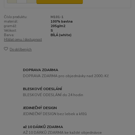
Číslo produktu:
M101-1
materiál:
100% bavlna
gramáž:
205g/m2
Velikost:
S
Barva:
BÍLÁ (white)
Hlídat cenu / dostupnost
Do oblíbených
DOPRAVA ZDARMA
DOPRAVA ZDARMA pro objednávky nad 2000,-Kč
BLESKOVÉ ODESLÁNÍ
BLESKOVÉ ODESLÁNÍ do 24 hodin
JEDINEČNÝ DESIGN
JEDINEČNÝ DESIGN bez lebek a křížů
až 10 DÁRKŮ ZDARMA
AŽ 10 DÁRKŮ ZDARMA ke každé objednávce