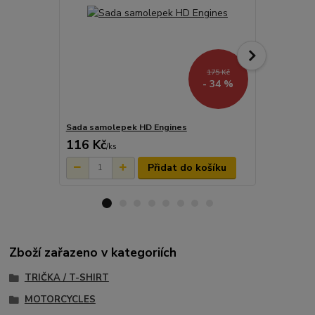
175 Kč
- 34 %
Sada samolepek HD Engines
Samolepka 
116 Kč
29 Kč
/
ks
/
ks
Přidat do košíku
Zboží zařazeno v kategoriích
TRIČKA / T-SHIRT
MOTORCYCLES