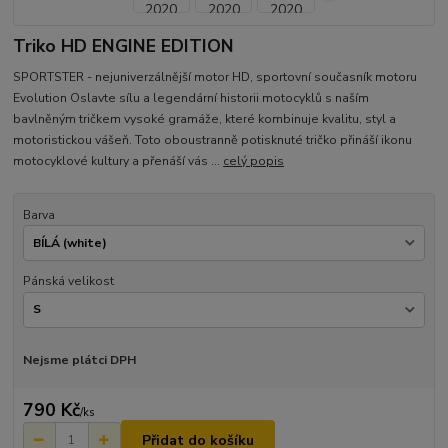
Triko HD ENGINE EDITION
SPORTSTER - nejuniverzálnější motor HD, sportovní současník motoru
Evolution Oslavte sílu a legendární historii motocyklů s naším
bavlněným tričkem vysoké gramáže, které kombinuje kvalitu, styl a
motoristickou vášeň. Toto oboustranně potisknuté tričko přináší ikonu
motocyklové kultury a přenáší vás ...
celý popis
Barva
Pánská velikost
Nejsme plátci DPH
790 Kč
/
ks
Přidat do košíku