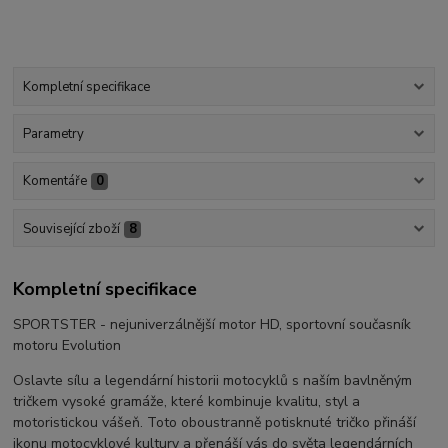
Kompletní specifikace
Parametry
Komentáře
0
Související zboží
8
Kompletní specifikace
SPORTSTER - nejuniverzálnější motor HD, sportovní současník
motoru Evolution
Oslavte sílu a legendární historii motocyklů s naším bavlněným
tričkem vysoké gramáže, které kombinuje kvalitu, styl a
motoristickou vášeň. Toto oboustranně potisknuté tričko přináší
ikonu motocyklové kultury a přenáší vás do světa legendárních