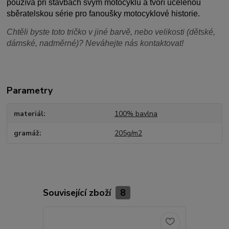
používá při stavbách svým motocyklů a tvoří ucelenou
sběratelskou série pro fanoušky motocyklové historie.
Chtěli byste toto tričko v jiné barvě, nebo velikosti (dětské,
dámské, nadměrné)? Neváhejte nás kontaktovat!
Parametry
materiál
100% bavlna
gramáž
205g/m2
Související zboží
8
Akce