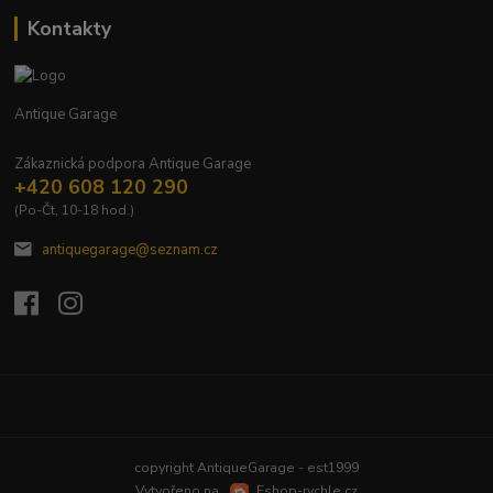
Kontakty
Antique Garage
Zákaznická podpora Antique Garage
+420 608 120 290
(Po-Čt, 10-18 hod.)
antiquegarage@seznam.cz
Upravit sběr cookies.
copyright AntiqueGarage - est1999
Vytvořeno na
Eshop-rychle.cz