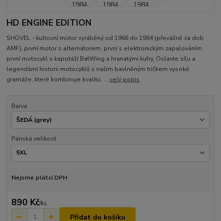
HD ENGINE EDITION
SHOVEL - kultovní motor vyráběný od 1966 do 1984 (převážně za dob
AMF), první motor s alternátorem, první s elektronickým zapalováním,
první motocykl s kapotáží BatWing a hranatými kufry, Oslavte sílu a
legendární historii motocyklů s naším bavlněným tričkem vysoké
gramáže, které kombinuje kvalitu, ...
celý popis
Barva
Pánská velikost
Nejsme plátci DPH
890 Kč
/
ks
Přidat do košíku