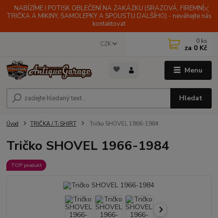
NABÍZÍME I POTISK OBLEČENÍ NA ZAKÁZKU (SRAZOVÁ, FIREMNÍ
TRIČKA A MIKINY, SAMOLEPKY A SPOUSTU DALŠÍHO) - neváhejte nás
kontaktovat
0
ks
CZK
za
0 Kč
Menu
Hledat
Úvod
TRIČKA / T-SHIRT
Tričko SHOVEL 1966-1984
Tričko SHOVEL 1966-1984
TOP produkt