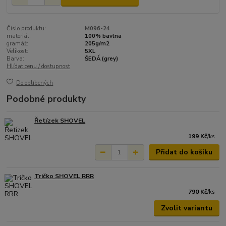
Číslo produktu:
M096-24
materiál:
100% bavlna
gramáž:
205g/m2
Velikost:
5XL
Barva:
ŠEDÁ (grey)
Hlídat cenu / dostupnost
Do oblíbených
Podobné produkty
Řetízek SHOVEL
199 Kč
/
ks
Přidat do košíku
Tričko SHOVEL RRR
790 Kč
/
ks
Zvolit variantu