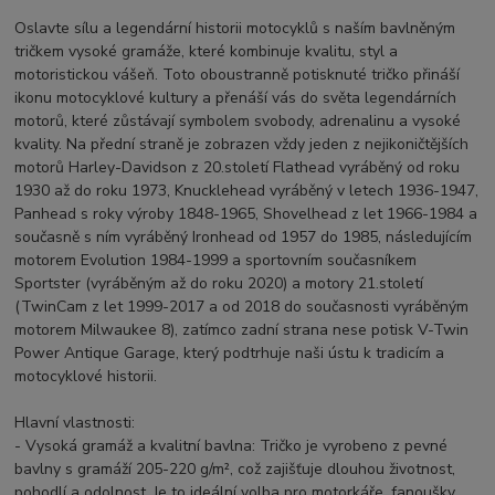
Oslavte sílu a legendární historii motocyklů s naším bavlněným
tričkem vysoké gramáže, které kombinuje kvalitu, styl a
motoristickou vášeň. Toto oboustranně potisknuté tričko přináší
ikonu motocyklové kultury a přenáší vás do světa legendárních
motorů, které zůstávají symbolem svobody, adrenalinu a vysoké
kvality. Na přední straně je zobrazen vždy jeden z nejikoničtějších
motorů Harley-Davidson z 20.století Flathead vyráběný od roku
1930 až do roku 1973, Knucklehead vyráběný v letech 1936-1947,
Panhead s roky výroby 1848-1965, Shovelhead z let 1966-1984 a
současně s ním vyráběný Ironhead od 1957 do 1985, následujícím
motorem Evolution 1984-1999 a sportovním současníkem
Sportster (vyráběným až do roku 2020) a motory 21.století
(TwinCam z let 1999-2017 a od 2018 do současnosti vyráběným
motorem Milwaukee 8), zatímco zadní strana nese potisk V-Twin
Power Antique Garage, který podtrhuje naši ústu k tradicím a
motocyklové historii.
Hlavní vlastnosti:
- Vysoká gramáž a kvalitní bavlna: Tričko je vyrobeno z pevné
bavlny s gramáží 205-220 g/m², což zajišťuje dlouhou životnost,
pohodlí a odolnost. Je to ideální volba pro motorkáře, fanoušky