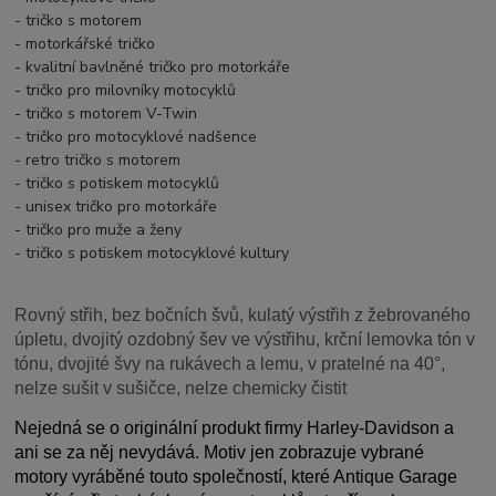
- tričko s motorem
- motorkářské tričko
- kvalitní bavlněné tričko pro motorkáře
- tričko pro milovníky motocyklů
- tričko s motorem V-Twin
- tričko pro motocyklové nadšence
- retro tričko s motorem
- tričko s potiskem motocyklů
- unisex tričko pro motorkáře
- tričko pro muže a ženy
- tričko s potiskem motocyklové kultury
Rovný střih, bez bočních švů, kulatý výstřih z žebrovaného
úpletu, dvojitý ozdobný šev ve výstřihu, krční lemovka tón v
tónu, dvojité švy na rukávech a lemu, v pratelné na 40°,
nelze sušit v sušičce, nelze chemicky čistit
Nejedná se o originální produkt firmy Harley-Davidson a
ani se za něj nevydává. Motiv jen zobrazuje vybrané
motory vyráběné touto společností, které Antique Garage