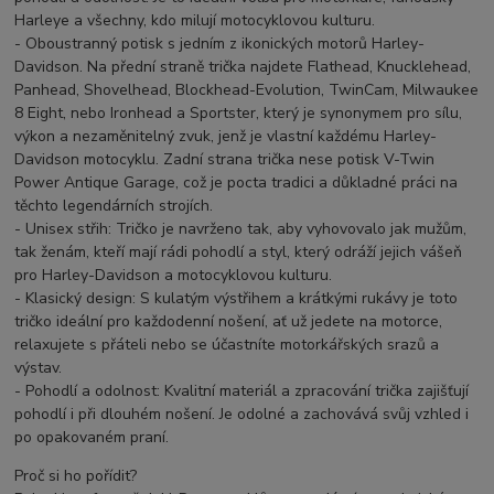
Harleye a všechny, kdo milují motocyklovou kulturu.
- Oboustranný potisk s jedním z ikonických motorů Harley-
Davidson. Na přední straně trička najdete Flathead, Knucklehead,
Panhead, Shovelhead, Blockhead-Evolution, TwinCam, Milwaukee
8 Eight, nebo Ironhead a Sportster, který je synonymem pro sílu,
výkon a nezaměnitelný zvuk, jenž je vlastní každému Harley-
Davidson motocyklu. Zadní strana trička nese potisk V-Twin
Power Antique Garage, což je pocta tradici a důkladné práci na
těchto legendárních strojích.
- Unisex střih: Tričko je navrženo tak, aby vyhovovalo jak mužům,
tak ženám, kteří mají rádi pohodlí a styl, který odráží jejich vášeň
pro Harley-Davidson a motocyklovou kulturu.
- Klasický design: S kulatým výstřihem a krátkými rukávy je toto
tričko ideální pro každodenní nošení, ať už jedete na motorce,
relaxujete s přáteli nebo se účastníte motorkářských srazů a
výstav.
- Pohodlí a odolnost: Kvalitní materiál a zpracování trička zajišťují
pohodlí i při dlouhém nošení. Je odolné a zachovává svůj vzhled i
po opakovaném praní.
Proč si ho pořídit?