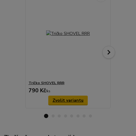
Tričko SHOVEL RRR
Samolepka 
790 Kč
29 Kč
/
ks
/
ks
Zvolit variantu