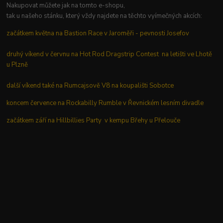
Nakupovat můžete jak na tomto e-shopu,
tak u našeho stánku, který vždy najdete na těchto vyímečných akcích:
začátkem května na Bastion Race v Jaroměři - pevnosti Josefov
druhý víkend v červnu na Hot Rod Dragstrip Contest na letišti ve Lhotě
u Plzně
další víkend také na Rumcajsově V8 na koupališti Sobotce
koncem července na Rockabilly Rumble v Řevnickém lesním divadle
začátkem září na Hillbillies Party v kempu Břehy u Přelouče