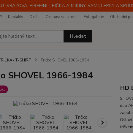
 (SRAZOVÁ, FIREMNÍ TRIČKA A MIKINY, SAMOLEPKY A SPOUST
i?
Kontakty
O nás
Ochrana soukromí
Fotogalerie
Obchodní po
Hledat
TRIČKA / T-SHIRT
Tričko SHOVEL 1966-1984
ko SHOVEL 1966-1984
HD 
ukt
SHOVEL
dob AM
zapalo
Oslavt
tričkem