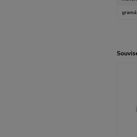
gramá
Souvise