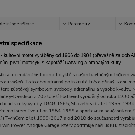
etní specifikace
Parametry
Kome
tní specifikace
 kultovní motor vyráběný od 1966 do 1984 (převážně za dob AMF)
ím, první motocykl s kapotáží BatWing a hranatými kufry,
ílu a legendární historii motocyklů s naším bavlněným tričkem vy
ckou vášeň. Toto oboustranně potisknuté tričko přináší ikonu mo
teré zůstávají symbolem svobody, adrenalinu a vysoké kvality. Na
arley-Davidson z 20.století Flathead vyráběný od roku 1930 a
nhead s roky výroby 1848-1965, Shovelhead z let 1966-1984 
ícím motorem Evolution 1984-1999 a sportovním současníkem S
tí (TwinCam z let 1999-2017 a od 2018 do současnosti vyrábě
Twin Power Antique Garage, který podtrhuje naši ústu k tradicím