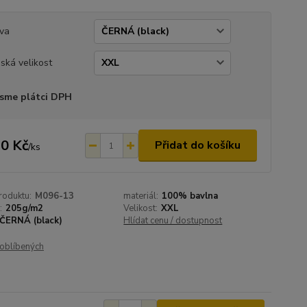
va
ská velikost
sme plátci DPH
0 Kč
Přidat do košíku
/
ks
roduktu:
M096-13
materiál:
100% bavlna
:
205g/m2
Velikost:
XXL
ČERNÁ (black)
Hlídat cenu / dostupnost
oblíbených