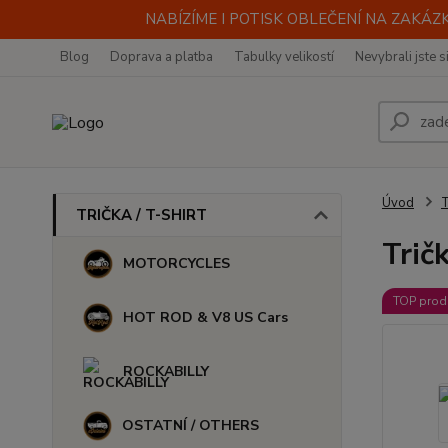
NABÍZÍME I POTISK OBLEČENÍ NA ZAKÁZKU
Blog
Doprava a platba
Tabulky velikostí
Nevybrali jste s
Úvod
TRIČKA / T-SHIRT
Trič
MOTORCYCLES
TOP prod
HOT ROD & V8 US Cars
ROCKABILLY
OSTATNÍ / OTHERS