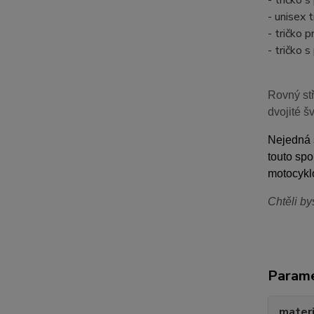
- tričko
- unisex 
- tričko 
- tričko 
Rovný stř
dvojité š
Nejedná s
touto spo
motocyklo
Chtěli by
Param
materi