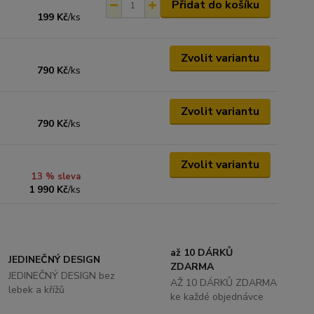
Přidat do košíku
199 Kč
/
ks
Zvolit variantu
790 Kč
/
ks
Zvolit variantu
790 Kč
/
ks
Zvolit variantu
13 % sleva
1 990 Kč
/
ks
až 10 DÁRKŮ
JEDINEČNÝ DESIGN
ZDARMA
JEDINEČNÝ DESIGN bez
AŽ 10 DÁRKŮ ZDARMA
lebek a křížů
ke každé objednávce