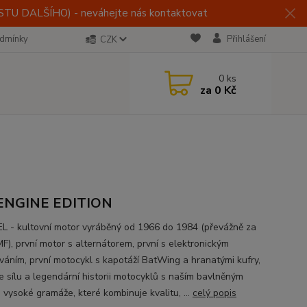
U DALŠÍHO) - neváhejte nás kontaktovat
dmínky
Přihlášení
CZK
0
ks
za
0 Kč
ENGINE EDITION
 - kultovní motor vyráběný od 1966 do 1984 (převážně za
F), první motor s alternátorem, první s elektronickým
váním, první motocykl s kapotáží BatWing a hranatými kufry,
e sílu a legendární historii motocyklů s naším bavlněným
 vysoké gramáže, které kombinuje kvalitu, ...
celý popis