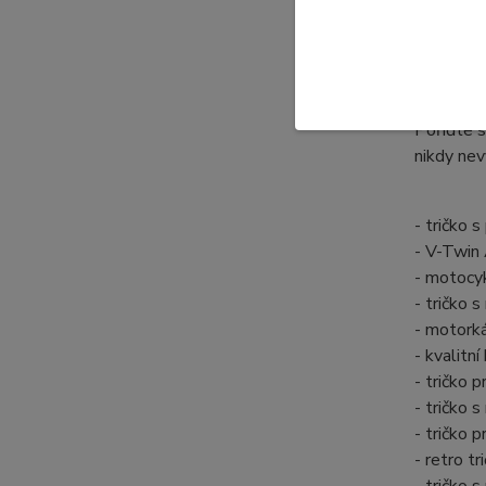
Toto bavl
legendár
Antique G
Pořiďte s
nikdy nev
- tričko
- V-Twin
- motocy
- tričko
- motork
- kvalitn
- tričko 
- tričko
- tričko
- retro 