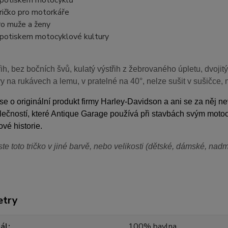
 s potiskem motocyklů
tričko pro motorkáře
pro muže a ženy
s potiskem motocyklové kultury
ih, bez bočních švů, kulatý výstřih z žebrovaného úpletu, dvojit
vy na rukávech a lemu, v pratelné na 40°, nelze sušit v sušičce, 
e o originální produkt firmy Harley-Davidson a ani se za něj 
lečností, které Antique Garage používá při stavbách svým motoc
vé historie.
ste toto tričko v jiné barvě, nebo velikosti (dětské, dámské, na
etry
ál
100% bavlna