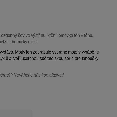
ý ozdobný šev ve výstřihu, krční lemovka tón v tónu,
nelze chemicky čistit
nevydává. Motiv jen zobrazuje vybrané motory vyráběné
yklů a tvoří ucelenou sběratelskou série pro fanoušky
dměrné)? Neváhejte nás kontaktovat!