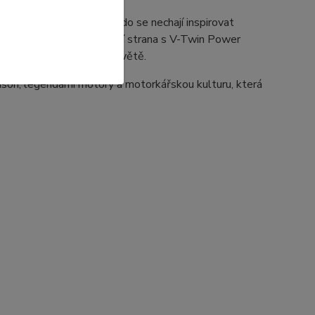
í volbou pro všechny, kdo se nechají inspirovat
m Harley-Davidson a zadní strana s V-Twin Power
motocyklových značek na světě.
dson, legendární motory a motorkářskou kulturu, která