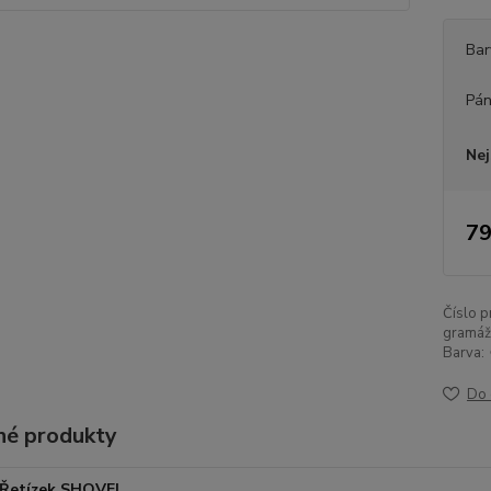
Bar
Pán
Nej
79
Číslo p
gramáž
Barva:
Do 
é produkty
Řetízek SHOVEL