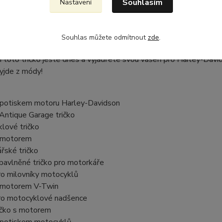
Souhlasím
Nastavení
něné tričko vysoké gramáže s oboustranným potiskem je perfektn
ními motory Harley-Davidson. Potisk na přední straně s motore
Souhlas můžete odmítnout
zde
.
arage vás propojí s historií a odkazem jedné z nejikoničtějších 
i toto tričko ještě dnes a vyjádřete svou vášeň pro Harley-Davi
yjde z módy!
 s potiskem motoru Harley-Davidson
 Antique Garage tričko
klové tričko
 s motorem
ářské tričko
í bavlněné tričko pro motorkáře
pro milovníky motocyklů
 s motorem V-Twin
 pro motocyklové nadšence
tričko s motorem