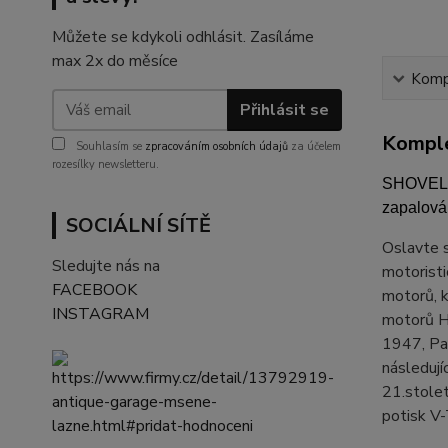
Můžete se kdykoli odhlásit. Zasíláme
max 2x do měsíce
Kompl
Přihlásit se
Komple
Souhlasím se
zpracováním osobních údajů
za účelem
rozesílky newsletteru.
SHOVEL -
zapalován
SOCIÁLNÍ SÍTĚ
Oslavte s
Sledujte nás na
motoristi
FACEBOOK
motorů, k
INSTAGRAM
motorů H
1947, Pa
následuj
21.stole
potisk V-