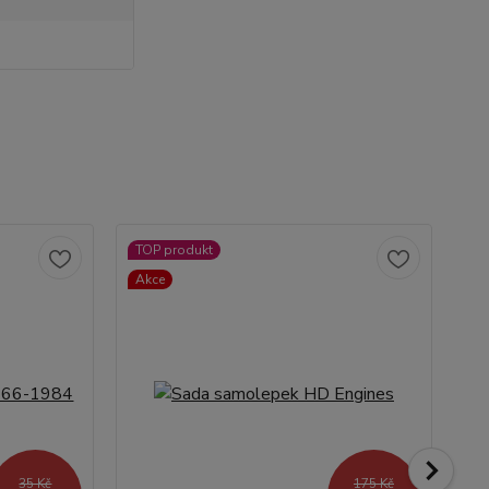
TOP produkt
Akce
35 Kč
175 Kč