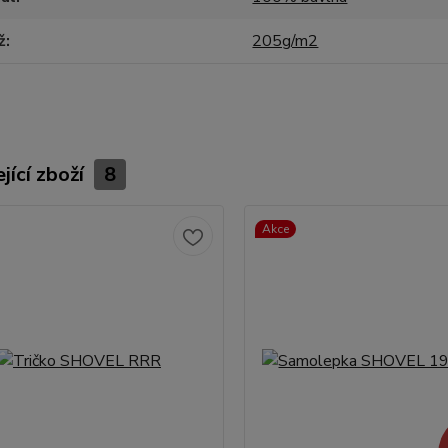
ž
205g/m2
jící zboží
8
Akce