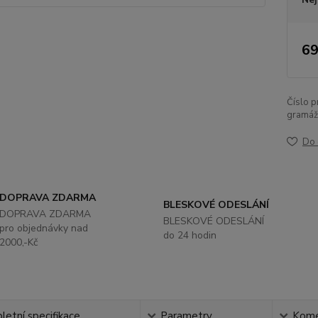
69
Číslo p
gramáž
Do 
DOPRAVA ZDARMA
BLESKOVÉ ODESLÁNÍ
DOPRAVA ZDARMA
BLESKOVÉ ODESLÁNÍ
pro objednávky nad
do 24 hodin
2000,-Kč
etní specifikace
Parametry
Kome