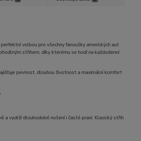
 perfektní volbou pro všechny fanoušky amerických aut
pohodlným střihem, díky kterému se hodí na každodenní
zajišťuje pevnost, dlouhou životnost a maximální komfort
.
vě a vydrží dlouhodobé nošení i časté praní. Klasický střih