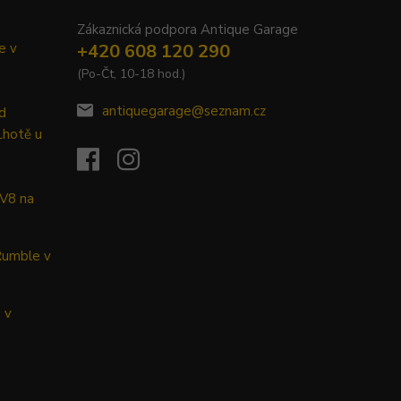
Zákaznická podpora Antique Garage
e v
+420 608 120 290
(Po-Čt, 10-18 hod.)
antiquegarage@seznam.cz
d
Lhotě u
 V8 na
Rumble v
 v