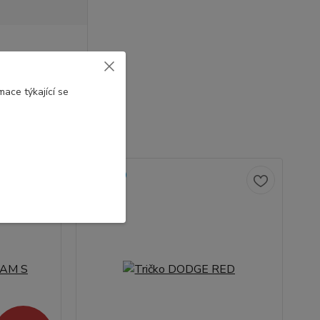
ace týkající se
Novinka