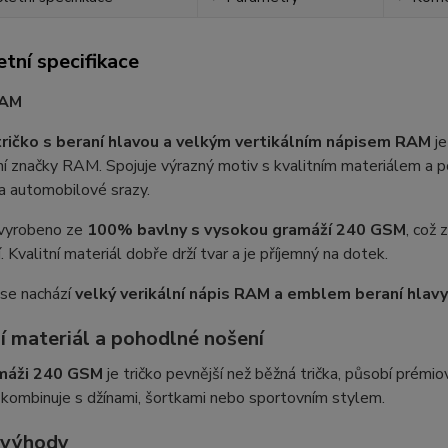
tní specifikace
RAM
tričko s beraní hlavou a velkým vertikálním nápisem RAM
je
í značky RAM. Spojuje výrazný motiv s kvalitním materiálem a 
na automobilové srazy.
 vyrobeno ze
100% bavlny s vysokou gramáží 240 GSM
, což 
. Kvalitní materiál dobře drží tvar a je příjemný na dotek.
 se nachází
velký verikální nápis RAM a emblem beraní hlavy
í materiál a pohodlné nošení
máži 240 GSM
je tričko pevnější než běžná trička, působí prémio
kombinuje s džínami, šortkami nebo sportovním stylem.
 výhody