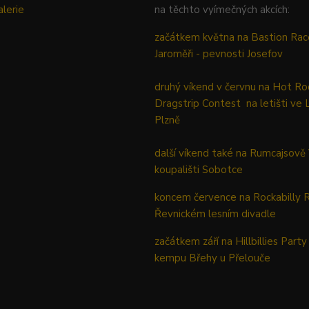
lerie
na těchto vyímečných akcích:
začátkem května na Bastion Rac
Jaroměři - pevnosti Josefov
druhý víkend v červnu na Hot Ro
Dragstrip Contest na letišti ve 
Plzně
další víkend také na Rumcajsově
koupališti Sobotce
koncem července na Rockabilly 
Řevnickém lesním divadle
začátkem září na Hillbillies Party
kempu Břehy u Přelouče