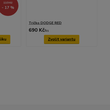
119 Kč
- 17 %
Tričko DODGE RED
690 Kč
/
ks
šíku
Zvolit variantu