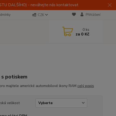
U DALŠÍHO) - neváhejte nás kontaktovat
dmínky
Přihlášení
CZK
0
ks
za
0 Kč
o s potiskem
 pro majitele americké automobilové ikony RAM
celý popis
ská velikost
sme plátci DPH