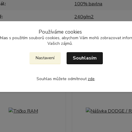
ál
100% bavlna
ž
240g/m2
Používáme cookies
hlas
s použitím souborů cookies, abychom Vám mohli zobrazovat inform
Vašich zájmů.
jící zboží
3
Souhlasím
Nastavení
Akce
Souhlas můžete odmítnout
zde
.
Novinka