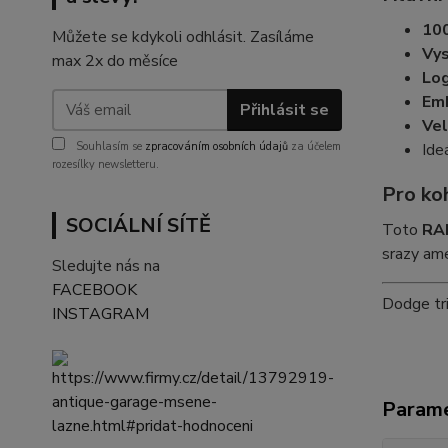
10
Můžete se kdykoli odhlásit. Zasíláme
Vy
max 2x do měsíce
Lo
Emb
Přihlásit se
Vel
Souhlasím se
zpracováním osobních údajů
za účelem
Ide
rozesílky newsletteru.
Pro koh
SOCIÁLNÍ SÍTĚ
Toto
RAM
srazy am
Sledujte nás na
FACEBOOK
Dodge tri
INSTAGRAM
Param