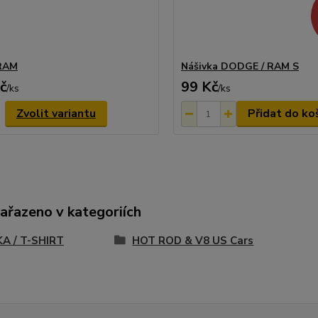
 RAM
Nášivka DODGE / RAM S
č
99 Kč
/
ks
/
ks
Zvolit variantu
Přidat do ko
zařazeno v kategoriích
A / T-SHIRT
HOT ROD & V8 US Cars