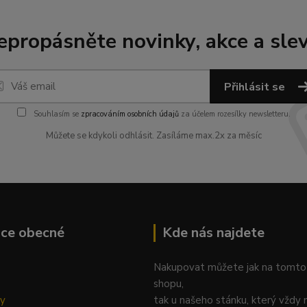
epropásněte novinky, akce a slev
Přihlásit se
Souhlasím se
zpracováním osobních údajů
za účelem rozesílky newsletteru.
Můžete se kdykoli odhlásit. Zasíláme max.2x za měsíc
ace obecné
Kde nás najdete
Nakupovat můžete jak na tomto
shopu,
ky
tak u našeho stánku, který vždy 