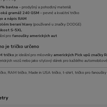
0% bavlna
– prodyšný a pohodlný materiál
soká gramáž 240 GSM
– pevné a kvalitní tričko
go a nápis RAM
lém beraní hlavy
(používané u značky DODGE)
ikost S-5XL
ální pro
fanoušky amerických aut
o je tričko určeno
 tričko
je ideální pro milovníky
amerických Pick upů značky 
erických vozů nebo jako stylový dárek pro každého automobilov
čko, RAM tričko, Made in USA tričko, t-shirt, tričko pro fanouš
etry