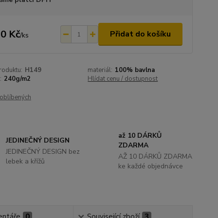
0 Kč
Přidat do košíku
/
ks
roduktu:
H149
materiál:
100% bavlna
:
240g/m2
Hlídat cenu / dostupnost
oblíbených
až 10 DÁRKŮ
JEDINEČNÝ DESIGN
ZDARMA
JEDINEČNÝ DESIGN bez
AŽ 10 DÁRKŮ ZDARMA
lebek a křížů
ke každé objednávce
ntáře
0
Související zboží
3