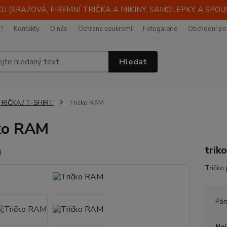
 (SRAZOVÁ, FIREMNÍ TRIČKA A MIKINY, SAMOLEPKY A SPOUST
i?
Kontakty
O nás
Ochrana soukromí
Fotogalerie
Obchodní po
Hledat
TRIČKA / T-SHIRT
Tričko RAM
ko RAM
trik
Tričko
Pán
Nej