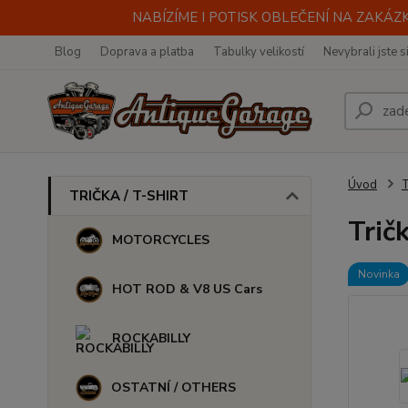
NABÍZÍME I POTISK OBLEČENÍ NA ZAKÁZKU
Blog
Doprava a platba
Tabulky velikostí
Nevybrali jste s
Úvod
TRIČKA / T-SHIRT
Trič
MOTORCYCLES
Novinka
HOT ROD & V8 US Cars
ROCKABILLY
OSTATNÍ / OTHERS