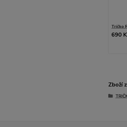
Tričko
690 K
Zboží 
TRIČK