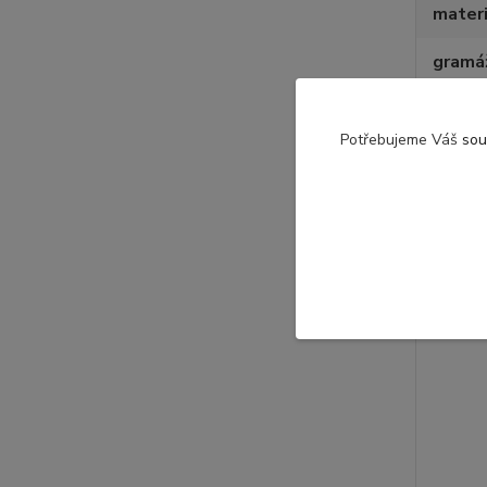
materi
gramá
Potřebujeme Váš
sou
Souvise
Novinka