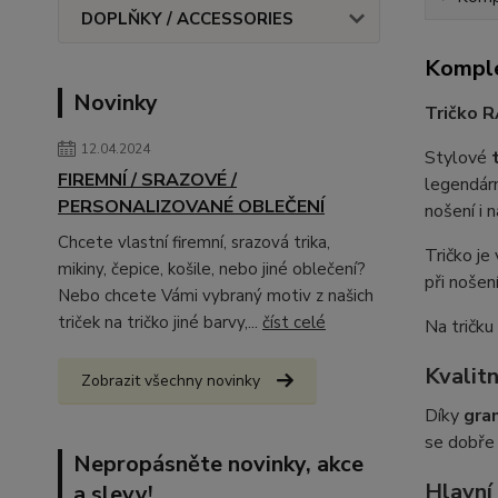
DOPLŇKY / ACCESSORIES
Komple
Novinky
Tričko 
12.04.2024
Stylové
FIREMNÍ / SRAZOVÉ /
legendárn
PERSONALIZOVANÉ OBLEČENÍ
nošení i 
Chcete vlastní firemní, srazová trika,
Tričko je
mikiny, čepice, košile, nebo jiné oblečení?
při nošení
Nebo chcete Vámi vybraný motiv z našich
triček na tričko jiné barvy,...
číst celé
Na tričku
Kvalitn
Zobrazit všechny novinky
Díky
gra
se dobře 
Nepropásněte novinky, akce
Hlavní
a slevy!