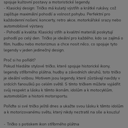
spojuje kultovní postavy a motoristické legendy.
- Klasický design: Tričko má kulatý výstřih a krátké rukávy, což
zajišťuje maximální pohodlí a volnost pohybu. Perfektní pro
každodenní nošení, koncerty, retro akce, motorkářské srazy nebo
automobilové výstavy.
- Pohodlí a kvalita: Klasický střih a kvalitní materiál poskytují
pohodlí po celý den. Tričko je ideální pro každého, kdo se zajímá o
film, hudbu nebo motorizmus a chce nosit něco, co spojuje tyto
legendy v jeden jedinečný design.
Proč si ho pořídit?
Pokud hledáte stylové tričko, které spojuje historické ikony,
legendy stříbrného plátna, hudby a závodních okruhů, toto tričko
je ideální volbou. Motivem jsou legendy, které zůstávají navždy v
srdcích fanoušků po celém světě. S tímto tričkem můžete vyjádřit
svůj respekt a lásku k těmto ikonám, idolům a k motocyklům,
automobilům a historii motorsportu.
Pořiďte si své tričko ještě dnes a ukažte svou lásku k těmto idolům
a k motorizovanému světu, který nikdy neztratil na síle a kouzlu!
- Tričko s potiskem ikon stříbrného plátna