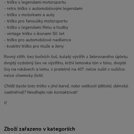
- tričko s legendami motorsportu
- retro tričko s automobilovými legendami
- tričko s motorkami a auty
- tričko pro fanoušky motorsportu
- tričko s legendami filmu a hudby
- vintage tričko s ikonami 50. let
- tričko pro automobilové nadšence
- kvalitní tričko pro muže a ženy
Rovný střih, bez bočních švů, kulatý výstřih z žebrovaného úpletu,
dvojitý ozdobný šev ve výstřihu, krční lemovka tón v tónu, dvojité
švy na rukávech a lemu, v pratelné na 40°, nelze sušit v sušičce,
nelze chemicky čistit
Chtěli byste toto tričko v jiné barvě, nebo velikosti (dětské, dámské,
nadměrné)? Neváhejte nás kontaktovat!
t!
Zboží zařazeno v kategoriích