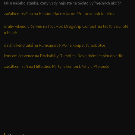
tak u našeho stánku, který vždy najdete na těchto vyímečných akcích:
začátkem května na Bastion Race v Jaroměři - pevnosti Josefov
druhý víkend v červnu na Hot Rod Dragstrip Contest na letišti ve Lhotě
u Plzně
další víkend také na Rumcajsově V8 na koupališti Sobotce
koncem července na Rockabilly Rumble v Řevnickém lesním divadle
začátkem září na Hillbillies Party v kempu Břehy u Přelouče