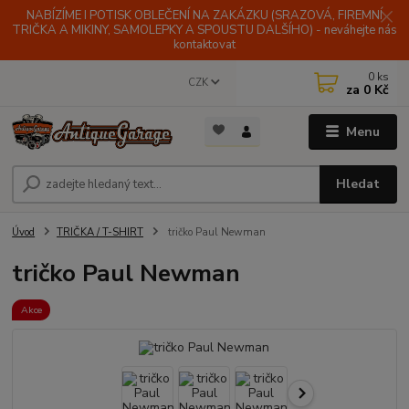
NABÍZÍME I POTISK OBLEČENÍ NA ZAKÁZKU (SRAZOVÁ, FIREMNÍ
TRIČKA A MIKINY, SAMOLEPKY A SPOUSTU DALŠÍHO) - neváhejte nás
kontaktovat
0
ks
CZK
za
0 Kč
Menu
Hledat
Úvod
TRIČKA / T-SHIRT
tričko Paul Newman
tričko Paul Newman
Akce