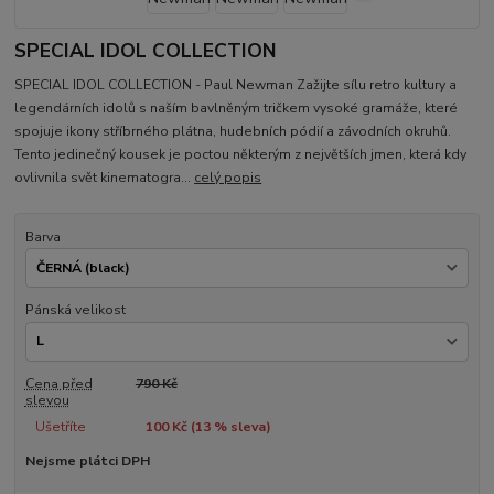
SPECIAL IDOL COLLECTION
SPECIAL IDOL COLLECTION - Paul Newman Zažijte sílu retro kultury a
legendárních idolů s naším bavlněným tričkem vysoké gramáže, které
spojuje ikony stříbrného plátna, hudebních pódií a závodních okruhů.
Tento jedinečný kousek je poctou některým z největších jmen, která kdy
ovlivnila svět kinematogra...
celý popis
Barva
Pánská velikost
Cena před
790 Kč
slevou
Ušetříte
100 Kč (
13
% sleva)
Nejsme plátci DPH