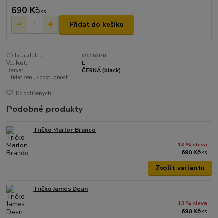
690 Kč
/
ks
Přidat do košíku
Číslo produktu:
O115B-8
Velikost:
L
Barva:
ČERNÁ (black)
Hlídat cenu / dostupnost
Do oblíbených
Podobné produkty
Tričko Marlon Brando
13 % sleva
690 Kč
/
ks
Zvolit variantu
Tričko James Dean
13 % sleva
690 Kč
/
ks