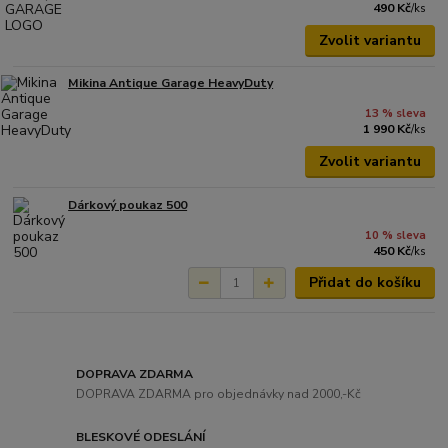
490 Kč
/
ks
Zvolit variantu
Mikina Antique Garage HeavyDuty
13 % sleva
1 990 Kč
/
ks
Zvolit variantu
Dárkový poukaz 500
10 % sleva
450 Kč
/
ks
Přidat do košíku
DOPRAVA ZDARMA
DOPRAVA ZDARMA pro objednávky nad 2000,-Kč
BLESKOVÉ ODESLÁNÍ