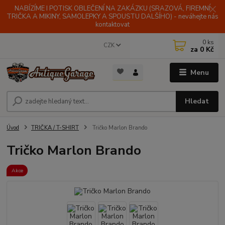
NABÍZÍME I POTISK OBLEČENÍ NA ZAKÁZKU (SRAZOVÁ, FIREMNÍ
TRIČKA A MIKINY, SAMOLEPKY A SPOUSTU DALŠÍHO) - neváhejte nás
kontaktovat
0
ks
CZK
za
0 Kč
Menu
Hledat
Úvod
TRIČKA / T-SHIRT
Tričko Marlon Brando
Tričko Marlon Brando
Akce