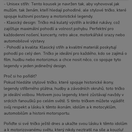
- Unisex střih: Tento kousek je navržen tak, aby vyhovoval jak
mužům, tak ženám, kteří hledají pohodlné, ale stylové tričko, které
spojuje kultovní postavy a motoristické legendy.
- Klasický design: Tričko má kulatý výstřih a krátké rukávy, což
zajišťuje maximální pohodlí a volnost pohybu. Perfektní pro
každodenní nošení, koncerty, retro akce, motorkářské srazy nebo
automobilové výstavy.
- Pohodlí a kvalita: Klasický střih a kvalitní materiál poskytují
pohodlí po celý den. Tričko je ideální pro každého, kdo se zajímá o
film, hudbu nebo motorizmus a chce nosit něco, co spojuje tyto
legendy v jeden jedinečný design.
Proč si ho pořídit?
Pokud hledáte stylové tričko, které spojuje historické ikony,
legendy stříbrného plátna, hudby a závodních okruhů, toto tričko
je ideální volbou. Motivem jsou legendy, které zůstávají navždy v
srdcích fanoušků po celém světě. S tímto tričkem můžete vyjádřit
svůj respekt a lásku k těmto ikonám, idolům a k motocyklům,
automobilům a historii motorsportu.
Pořiďte si své tričko ještě dnes a ukažte svou lásku k těmto idolům
a k motorizovanému světu, který nikdy neztratil na síle a kouzlu!