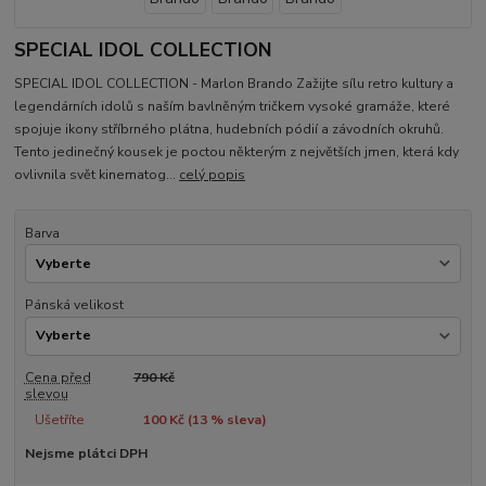
SPECIAL IDOL COLLECTION
SPECIAL IDOL COLLECTION - Marlon Brando Zažijte sílu retro kultury a
legendárních idolů s naším bavlněným tričkem vysoké gramáže, které
spojuje ikony stříbrného plátna, hudebních pódií a závodních okruhů.
Tento jedinečný kousek je poctou některým z největších jmen, která kdy
ovlivnila svět kinematog...
celý popis
Barva
Pánská velikost
Cena před
790 Kč
slevou
Ušetříte
100 Kč (
13
% sleva)
Nejsme plátci DPH