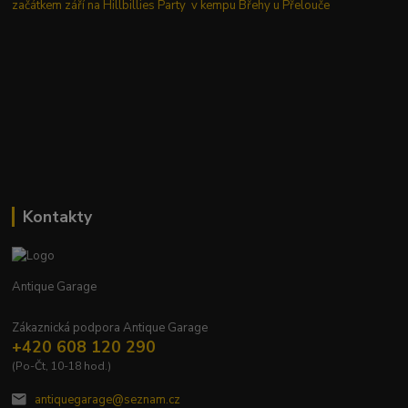
začátkem září na Hillbillies Party v kempu Břehy u Přelouče
Kontakty
Antique Garage
Zákaznická podpora Antique Garage
+420 608 120 290
(Po-Čt, 10-18 hod.)
antiquegarage@seznam.cz