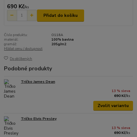
690 Kč
/
ks
Přidat do košíku
Číslo produktu:
O118A
materiál:
100% bavlna
gramáž:
205g/m2
Hlídat cenu / dostupnost
Do oblíbených
Podobné produkty
Tričko James Dean
13 % sleva
690 Kč
/
ks
Zvolit variantu
Tričko Elvis Presley
13 % sleva
690 Kč
/
ks