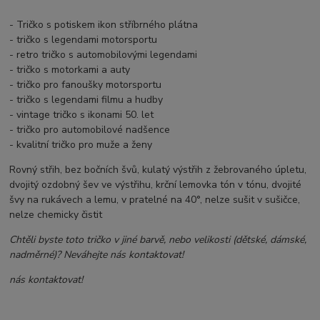
- Tričko s potiskem ikon stříbrného plátna
- tričko s legendami motorsportu
- retro tričko s automobilovými legendami
- tričko s motorkami a auty
- tričko pro fanoušky motorsportu
- tričko s legendami filmu a hudby
- vintage tričko s ikonami 50. let
- tričko pro automobilové nadšence
- kvalitní tričko pro muže a ženy
Rovný střih, bez bočních švů, kulatý výstřih z žebrovaného úpletu,
dvojitý ozdobný šev ve výstřihu, krční lemovka tón v tónu, dvojité
švy na rukávech a lemu, v pratelné na 40°, nelze sušit v sušičce,
nelze chemicky čistit
Chtěli byste toto tričko v jiné barvě, nebo velikosti (dětské, dámské,
nadměrné)? Neváhejte nás kontaktovat!
nás kontaktovat!