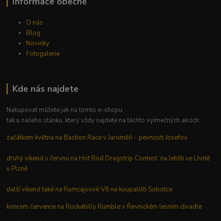
Informace obecné
O nás
Blog
Novinky
Fotogalerie
Kde nás najdete
Nakupovat můžete jak na tomto e-shopu,
tak u našeho stánku, který vždy najdete na těchto vyímečných akcích:
začátkem května na Bastion Race v Jaroměři - pevnosti Josefov
druhý víkend v červnu na Hot Rod Dragstrip Contest na letišti ve Lhotě
u Plzně
další víkend také na Rumcajsově V8 na koupališti Sobotce
koncem července na Rockabilly Rumble v Řevnickém lesním divadle