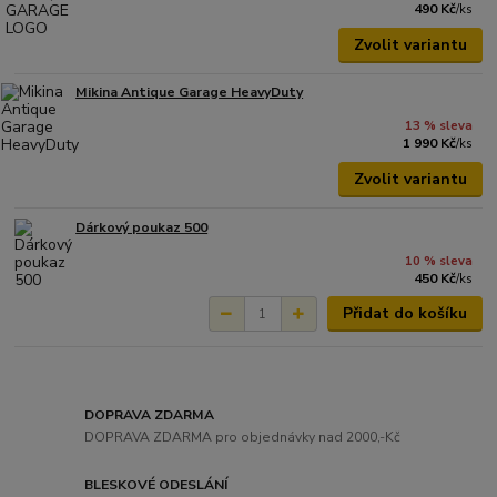
490 Kč
/
ks
Zvolit variantu
Mikina Antique Garage HeavyDuty
13 % sleva
1 990 Kč
/
ks
Zvolit variantu
Dárkový poukaz 500
10 % sleva
450 Kč
/
ks
Přidat do košíku
DOPRAVA ZDARMA
DOPRAVA ZDARMA pro objednávky nad 2000,-Kč
BLESKOVÉ ODESLÁNÍ