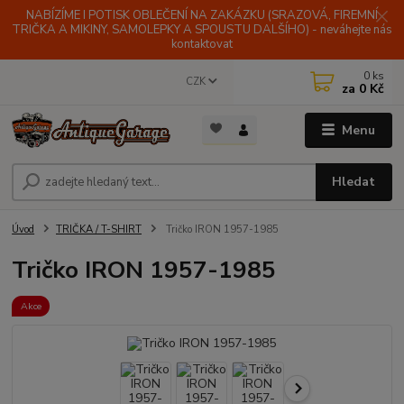
NABÍZÍME I POTISK OBLEČENÍ NA ZAKÁZKU (SRAZOVÁ, FIREMNÍ
TRIČKA A MIKINY, SAMOLEPKY A SPOUSTU DALŠÍHO) - neváhejte nás
kontaktovat
0
ks
CZK
za
0 Kč
Menu
Hledat
Úvod
TRIČKA / T-SHIRT
Tričko IRON 1957-1985
Tričko IRON 1957-1985
Akce