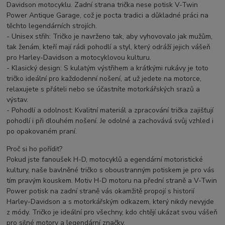
Davidson motocyklu. Zadní strana trička nese potisk V-Twin
Power Antique Garage, což je pocta tradici a důkladné práci na
těchto legendárních strojích.
- Unisex střih: Tričko je navrženo tak, aby vyhovovalo jak mužům,
tak ženám, kteří mají rádi pohodlí a styl, který odráží jejich vášeň
pro Harley-Davidson a motocyklovou kulturu.
- Klasický design: S kulatým výstřihem a krátkými rukávy je toto
tričko ideální pro každodenní nošení, ať už jedete na motorce,
relaxujete s přáteli nebo se účastníte motorkářských srazů a
výstav.
- Pohodlí a odolnost: Kvalitní materiál a zpracování trička zajišťují
pohodlí i při dlouhém nošení. Je odolné a zachovává svůj vzhled i
po opakovaném praní.
Proč si ho pořídit?
Pokud jste fanoušek H-D, motocyklů a egendární motoristické
kultury, naše bavlněné tričko s oboustranným potiskem je pro vás
tím pravým kouskem. Motiv H-D motoru na přední straně a V-Twin
Power potisk na zadní straně vás okamžitě propojí s historií
Harley-Davidson a s motorkářským odkazem, který nikdy nevyjde
z módy. Tričko je ideální pro všechny, kdo chtějí ukázat svou vášeň
pro silné motory a legendární značky.