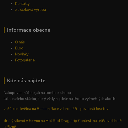
Kontakty
Zakázková výroba
Informace obecné
O nás
Blog
Novinky
Fotogalerie
Kde nás najdete
Nakupovat můžete jak na tomto e-shopu,
tak u našeho stánku, který vždy najdete na těchto vyímečných akcích:
začátkem května na Bastion Race v Jaroměři - pevnosti Josefov
druhý víkend v červnu na Hot Rod Dragstrip Contest na letišti ve Lhotě
u Plzně