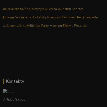
další víkend také na Rumcajsově V8 na koupališti Sobotce
koncem července na Rockabilly Rumble v Řevnickém lesním divadle
začátkem září na Hillbillies Party v kempu Břehy u Přelouče
Kontakty
Antique Garage