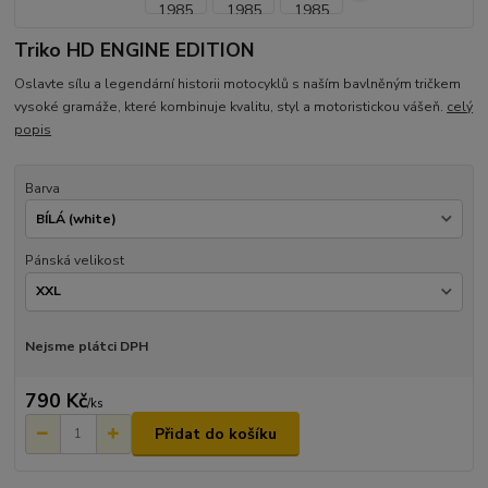
Triko HD ENGINE EDITION
Oslavte sílu a legendární historii motocyklů s naším bavlněným tričkem
vysoké gramáže, které kombinuje kvalitu, styl a motoristickou vášeň.
celý
popis
Barva
Pánská velikost
Nejsme plátci DPH
790 Kč
/
ks
Přidat do košíku