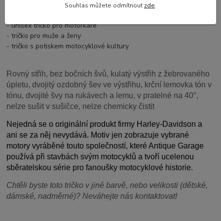
- retro tričko s motorem
Souhlas můžete odmítnout
zde
.
- tričko s potiskem motocyklů
- unisex tričko pro motorkáře
- tričko pro muže a ženy
- tričko s potiskem motocyklové kultury
Rovný střih, bez bočních švů, kulatý výstřih z žebrovaného
úpletu, dvojitý ozdobný šev ve výstřihu, krční lemovka tón v
tónu, dvojité švy na rukávech a lemu, v pratelné na 40°,
nelze sušit v sušičce, nelze chemicky čistit
Nejedná se o originální produkt firmy Harley-Davidson a
ani se za něj nevydává. Motiv jen zobrazuje vybrané
motory vyráběné touto společností, které Antique Garage
používá při stavbách svým motocyklů a tvoří ucelenou
sběratelskou série pro fanoušky motocyklové historie.
Chtěli byste toto tričko v jiné barvě, nebo velikosti (dětské,
dámské, nadměrné)? Neváhejte nás kontaktovat!