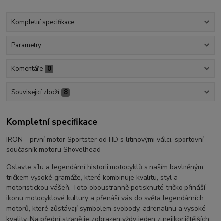
Kompletní specifikace
Parametry
Komentáře
0
Související zboží
8
Kompletní specifikace
IRON - první motor Sportster od HD s litinovými válci, sportovní
současník motoru Shovelhead
Oslavte sílu a legendární historii motocyklů s naším bavlněným
tričkem vysoké gramáže, které kombinuje kvalitu, styl a
motoristickou vášeň. Toto oboustranně potisknuté tričko přináší
ikonu motocyklové kultury a přenáší vás do světa legendárních
motorů, které zůstávají symbolem svobody, adrenalinu a vysoké
kvality. Na přední straně je zobrazen vždy jeden z nejikoničtějších