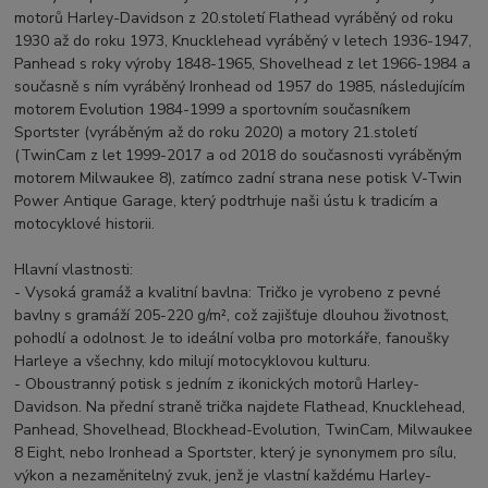
motorů Harley-Davidson z 20.století Flathead vyráběný od roku
1930 až do roku 1973, Knucklehead vyráběný v letech 1936-1947,
Panhead s roky výroby 1848-1965, Shovelhead z let 1966-1984 a
současně s ním vyráběný Ironhead od 1957 do 1985, následujícím
motorem Evolution 1984-1999 a sportovním současníkem
Sportster (vyráběným až do roku 2020) a motory 21.století
(TwinCam z let 1999-2017 a od 2018 do současnosti vyráběným
motorem Milwaukee 8), zatímco zadní strana nese potisk V-Twin
Power Antique Garage, který podtrhuje naši ústu k tradicím a
motocyklové historii.
Hlavní vlastnosti:
- Vysoká gramáž a kvalitní bavlna: Tričko je vyrobeno z pevné
bavlny s gramáží 205-220 g/m², což zajišťuje dlouhou životnost,
pohodlí a odolnost. Je to ideální volba pro motorkáře, fanoušky
Harleye a všechny, kdo milují motocyklovou kulturu.
- Oboustranný potisk s jedním z ikonických motorů Harley-
Davidson. Na přední straně trička najdete Flathead, Knucklehead,
Panhead, Shovelhead, Blockhead-Evolution, TwinCam, Milwaukee
8 Eight, nebo Ironhead a Sportster, který je synonymem pro sílu,
výkon a nezaměnitelný zvuk, jenž je vlastní každému Harley-