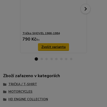
Tričko SHOVEL 1966-1984
Tričko SHO
790 Kč
790 Kč
/
ks
/
ks
Zvolit variantu
Zboží zařazeno v kategoriích
TRIČKA / T-SHIRT
MOTORCYCLES
HD ENGINE COLLECTION