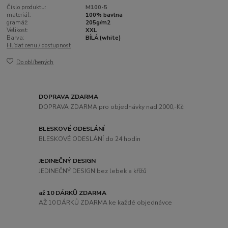
Číslo produktu:
M100-5
materiál:
100% bavlna
gramáž:
205g/m2
Velikost:
XXL
Barva:
BÍLÁ (white)
Hlídat cenu / dostupnost
Do oblíbených
DOPRAVA ZDARMA
DOPRAVA ZDARMA pro objednávky nad 2000,-Kč
BLESKOVÉ ODESLÁNÍ
BLESKOVÉ ODESLÁNÍ do 24 hodin
JEDINEČNÝ DESIGN
JEDINEČNÝ DESIGN bez lebek a křížů
až 10 DÁRKŮ ZDARMA
AŽ 10 DÁRKŮ ZDARMA ke každé objednávce