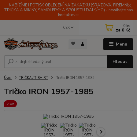
NABÍZÍME I POTISK OBLEČENÍ NA ZAKÁZKU (SRAZOVÁ, FIREMNÍ
TRIČKA A MIKINY, SAMOLEPKY A SPOUSTU DALŠÍHO) - neváhejte nás
kontaktovat
0
ks
CZK
za
0 Kč
Menu
Hledat
Úvod
TRIČKA / T-SHIRT
Tričko IRON 1957-1985
Tričko IRON 1957-1985
Akce