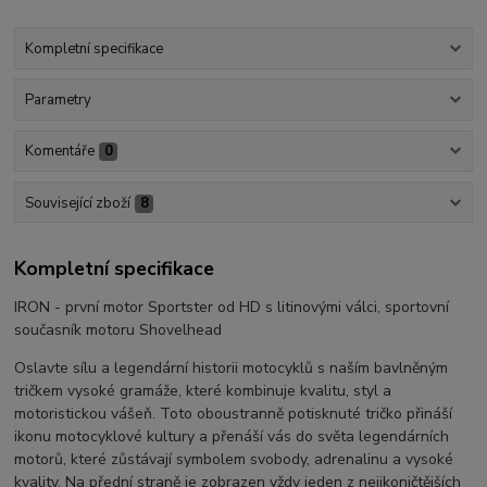
Kompletní specifikace
Parametry
Komentáře
0
Související zboží
8
Kompletní specifikace
IRON - první motor Sportster od HD s litinovými válci, sportovní
současník motoru Shovelhead
Oslavte sílu a legendární historii motocyklů s naším bavlněným
tričkem vysoké gramáže, které kombinuje kvalitu, styl a
motoristickou vášeň. Toto oboustranně potisknuté tričko přináší
ikonu motocyklové kultury a přenáší vás do světa legendárních
motorů, které zůstávají symbolem svobody, adrenalinu a vysoké
kvality. Na přední straně je zobrazen vždy jeden z nejikoničtějších