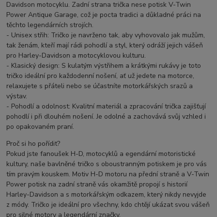
Davidson motocyklu. Zadní strana trička nese potisk V-Twin
Power Antique Garage, což je pocta tradici a důkladné práci na
těchto legendárních strojích.
- Unisex střih: Tričko je navrženo tak, aby vyhovovalo jak mužům,
tak ženám, kteří mají rádi pohodlí a styl, který odráží jejich vášeň
pro Harley-Davidson a motocyklovou kulturu.
- Klasický design: S kulatým výstřihem a krátkými rukávy je toto
tričko ideální pro každodenní nošení, ať už jedete na motorce,
relaxujete s přáteli nebo se účastníte motorkářských srazů a
výstav.
- Pohodlí a odolnost: Kvalitní materiál a zpracování trička zajišťují
pohodlí i při dlouhém nošení. Je odolné a zachovává svůj vzhled i
po opakovaném praní.
Proč si ho pořídit?
Pokud jste fanoušek H-D, motocyklů a egendární motoristické
kultury, naše bavlněné tričko s oboustranným potiskem je pro vás
tím pravým kouskem. Motiv H-D motoru na přední straně a V-Twin
Power potisk na zadní straně vás okamžitě propojí s historií
Harley-Davidson a s motorkářským odkazem, který nikdy nevyjde
z módy. Tričko je ideální pro všechny, kdo chtějí ukázat svou vášeň
pro silné motory a legendární značky.