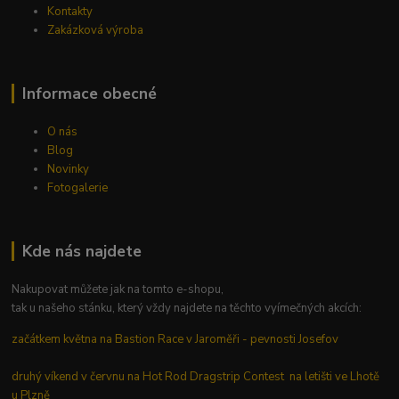
Kontakty
Zakázková výroba
Informace obecné
O nás
Blog
Novinky
Fotogalerie
Kde nás najdete
Nakupovat můžete jak na tomto e-shopu,
tak u našeho stánku, který vždy najdete na těchto vyímečných akcích:
začátkem května na Bastion Race v Jaroměři - pevnosti Josefov
druhý víkend v červnu na Hot Rod Dragstrip Contest na letišti ve Lhotě
u Plzně