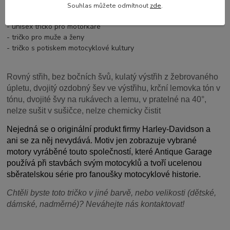
- retro tričko s motorem
Souhlas můžete odmítnout
zde
.
- tričko s potiskem motocyklů
- unisex tričko pro motorkáře
- tričko pro muže a ženy
- tričko s potiskem motocyklové kultury
Rovný střih, bez bočních švů, kulatý výstřih z žebrovaného
úpletu, dvojitý ozdobný šev ve výstřihu, krční lemovka tón v
tónu, dvojité švy na rukávech a lemu, v pratelné na 40°,
nelze sušit v sušičce, nelze chemicky čistit
Nejedná se o originální produkt firmy Harley-Davidson a
ani se za něj nevydává. Motiv jen zobrazuje vybrané
motory vyráběné touto společností, které Antique Garage
používá při stavbách svým motocyklů a tvoří ucelenou
sběratelskou série pro fanoušky motocyklové historie.
Chtěli byste toto tričko v jiné barvě, nebo velikosti (dětské,
dámské, nadměrné)? Neváhejte nás kontaktovat!