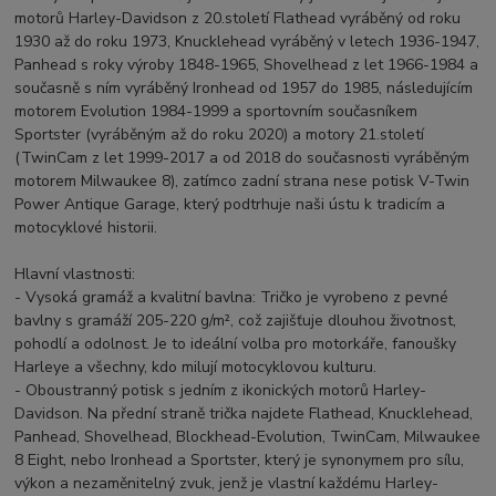
motorů Harley-Davidson z 20.století Flathead vyráběný od roku
1930 až do roku 1973, Knucklehead vyráběný v letech 1936-1947,
Panhead s roky výroby 1848-1965, Shovelhead z let 1966-1984 a
současně s ním vyráběný Ironhead od 1957 do 1985, následujícím
motorem Evolution 1984-1999 a sportovním současníkem
Sportster (vyráběným až do roku 2020) a motory 21.století
(TwinCam z let 1999-2017 a od 2018 do současnosti vyráběným
motorem Milwaukee 8), zatímco zadní strana nese potisk V-Twin
Power Antique Garage, který podtrhuje naši ústu k tradicím a
motocyklové historii.
Hlavní vlastnosti:
- Vysoká gramáž a kvalitní bavlna: Tričko je vyrobeno z pevné
bavlny s gramáží 205-220 g/m², což zajišťuje dlouhou životnost,
pohodlí a odolnost. Je to ideální volba pro motorkáře, fanoušky
Harleye a všechny, kdo milují motocyklovou kulturu.
- Oboustranný potisk s jedním z ikonických motorů Harley-
Davidson. Na přední straně trička najdete Flathead, Knucklehead,
Panhead, Shovelhead, Blockhead-Evolution, TwinCam, Milwaukee
8 Eight, nebo Ironhead a Sportster, který je synonymem pro sílu,
výkon a nezaměnitelný zvuk, jenž je vlastní každému Harley-