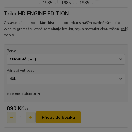
Triko HD ENGINE EDITION
Oslavte sílu a legendární historii motocyklů s naším bavlněným tričkem
vysoké gramáže, které kombinuje kvalitu, styl a motoristickou vášeň.
celý
popis
Barva
Pánská velikost
Nejsme plátci DPH
890 Kč
/
ks
Přidat do košíku