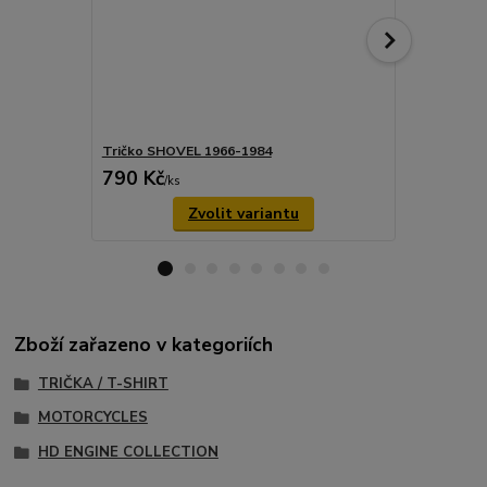
Tričko SHOVEL 1966-1984
Tričko SHO
790 Kč
790 Kč
/
ks
/
ks
Zvolit variantu
Zboží zařazeno v kategoriích
TRIČKA / T-SHIRT
MOTORCYCLES
HD ENGINE COLLECTION