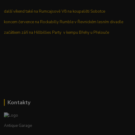
další víkend také na Rumcajsově V8 na koupališti Sobotce
koncem července na Rockabilly Rumble v Řevnickém lesním divadle
začátkem září na Hillbillies Party v kempu Břehy u Přelouče
Kontakty
Antique Garage