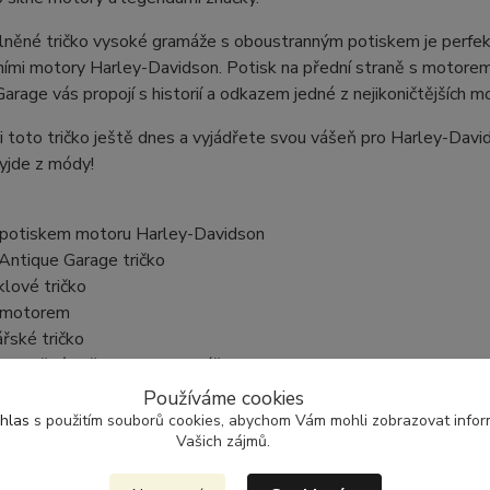
něné tričko vysoké gramáže s oboustranným potiskem je perfektn
ními motory Harley-Davidson. Potisk na přední straně s motore
arage vás propojí s historií a odkazem jedné z nejikoničtějších 
i toto tričko ještě dnes a vyjádřete svou vášeň pro Harley-Davi
yjde z módy!
 s potiskem motoru Harley-Davidson
 Antique Garage tričko
klové tričko
 s motorem
ářské tričko
í bavlněné tričko pro motorkáře
pro milovníky motocyklů
Používáme cookies
 s motorem V-Twin
hlas
s použitím souborů cookies, abychom Vám mohli zobrazovat inform
Vašich zájmů.
 pro motocyklové nadšence
tričko s motorem