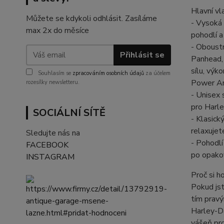
Hlavní vl
Můžete se kdykoli odhlásit. Zasíláme
- Vysoká 
max 2x do měsíce
pohodlí a
- Oboustr
Přihlásit se
Panhead,
sílu, výk
Souhlasím se
zpracováním osobních údajů
za účelem
Power Ant
rozesílky newsletteru.
- Unisex 
pro Harl
SOCIÁLNÍ SÍTĚ
- Klasick
relaxujet
Sledujte nás na
- Pohodlí
FACEBOOK
po opako
INSTAGRAM
Proč si h
Pokud jst
tím pravý
Harley-Da
vášeň pro