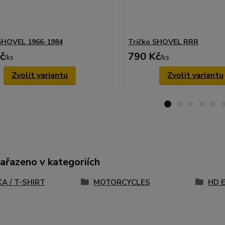
SHOVEL 1966-1984
Tričko SHOVEL RRR
č
790 Kč
/
ks
/
ks
Zvolit variantu
Zvolit variantu
zařazeno v kategoriích
A / T-SHIRT
MOTORCYCLES
HD 