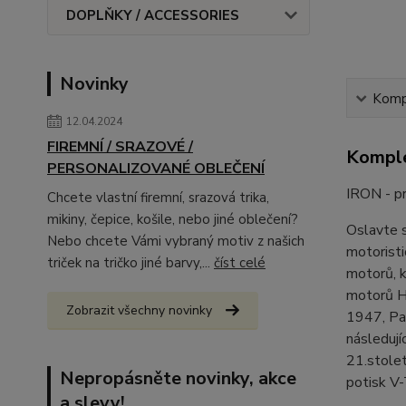
DOPLŇKY / ACCESSORIES
Novinky
Kompl
12.04.2024
FIREMNÍ / SRAZOVÉ /
Komple
PERSONALIZOVANÉ OBLEČENÍ
IRON - pr
Chcete vlastní firemní, srazová trika,
mikiny, čepice, košile, nebo jiné oblečení?
Oslavte s
Nebo chcete Vámi vybraný motiv z našich
motoristi
triček na tričko jiné barvy,...
číst celé
motorů, k
motorů H
Zobrazit všechny novinky
1947, Pa
následuj
21.stole
Nepropásněte novinky, akce
potisk V-
a slevy!