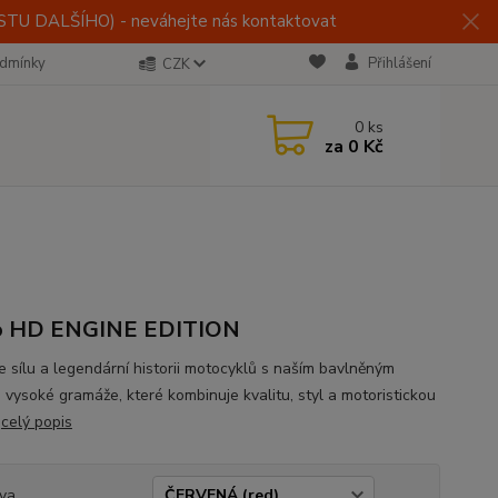
U DALŠÍHO) - neváhejte nás kontaktovat
dmínky
Přihlášení
CZK
0
ks
za
0 Kč
ko HD ENGINE EDITION
e sílu a legendární historii motocyklů s naším bavlněným
m vysoké gramáže, které kombinuje kvalitu, styl a motoristickou
.
celý popis
va