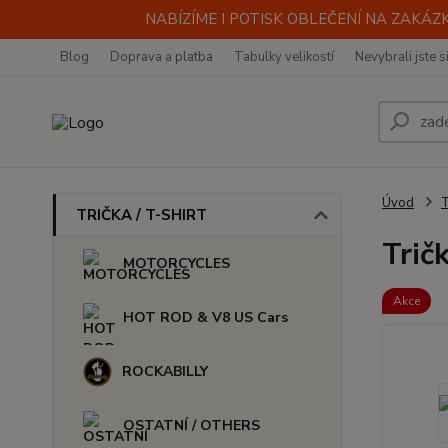
NABÍZÍME I POTISK OBLEČENÍ NA ZAKÁZKU
Blog
Doprava a platba
Tabulky velikostí
Nevybrali jste s
Úvod
TRIČKA / T-SHIRT
Trič
MOTORCYCLES
Akce
HOT ROD & V8 US Cars
ROCKABILLY
OSTATNÍ / OTHERS