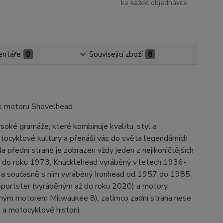
ke každé objednávce
ntáře
0
Související zboží
8
ník motoru Shovelhead
soké gramáže, které kombinuje kvalitu, styl a
tocyklové kultury a přenáší vás do světa legendárních
 přední straně je zobrazen vždy jeden z nejikoničtějších
ž do roku 1973, Knucklehead vyráběný v letech 1936-
a současně s ním vyráběný Ironhead od 1957 do 1985,
portster (vyráběným až do roku 2020) a motory
ným motorem Milwaukee 8), zatímco zadní strana nese
 a motocyklové historii.