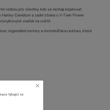
í volbou pro všechny, kdo se nechají inspirovat
m Harley-Davidson a zadní strana s V-Twin Power
motocyklových značek na světě.
dson, legendární motory a motorkářskou kulturu, která
ace týkající se