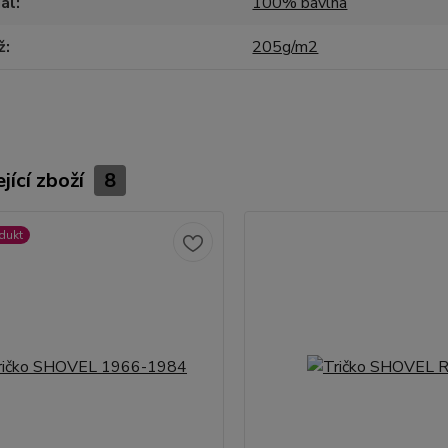
ál
100% bavlna
ž
205g/m2
jící zboží
8
dukt