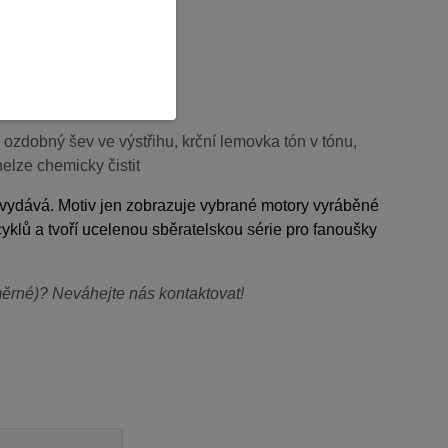
ý ozdobný šev ve výstřihu, krční lemovka tón v tónu,
nelze chemicky čistit
nevydává. Motiv jen zobrazuje vybrané motory vyráběné
yklů a tvoří ucelenou sběratelskou série pro fanoušky
dměrné)? Neváhejte nás kontaktovat!