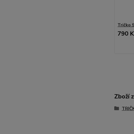
Tričko 
790 K
Zboží 
TRIČK