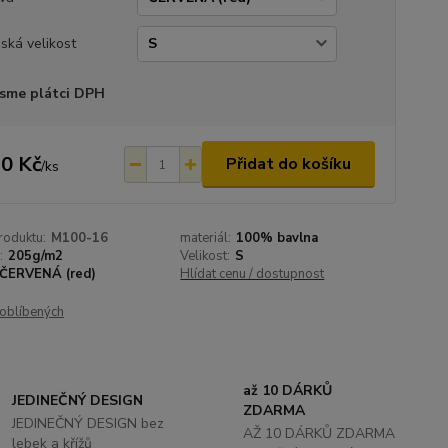
ská velikost
sme plátci DPH
0 Kč
Přidat do košíku
/
ks
roduktu:
M100-16
materiál:
100% bavlna
:
205g/m2
Velikost:
S
ČERVENÁ (red)
Hlídat cenu / dostupnost
oblíbených
až 10 DÁRKŮ
JEDINEČNÝ DESIGN
ZDARMA
JEDINEČNÝ DESIGN bez
AŽ 10 DÁRKŮ ZDARMA
lebek a křížů