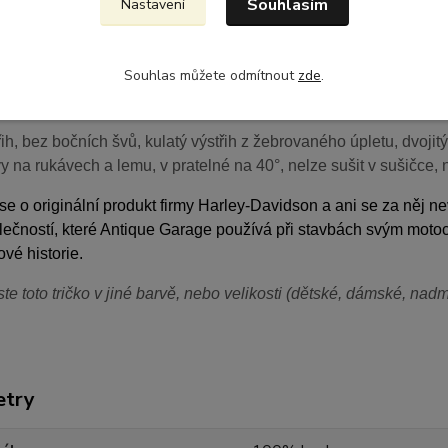
Souhlasím
 s potiskem motocyklů
Nastavení
tričko pro motorkáře
pro muže a ženy
Souhlas můžete odmítnout
zde
.
s potiskem motocyklové kultury
ih, bez bočních švů, kulatý výstřih z žebrovaného úpletu, dvojit
vy na rukávech a lemu, v pratelné na 40°, nelze sušit v sušičce, 
e o originální produkt firmy Harley-Davidson a ani se za něj 
lečností, které Antique Garage používá při stavbách svým motoc
vé historie.
ste toto tričko v jiné barvě, nebo velikosti (dětské, dámské, na
etry