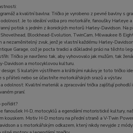
astnosti:
gramáž a kvalitní bavlna: Tričko je vyrobeno z pevné bavlny s gr
 odolnost. Je to ideální volba pro motorkáře, fanoušky Harleye a
anný potisk s jedním z ikonických motorů Harley-Davidson. Na př
 Shovelhead, Blockhead-Evolution, TwinCam, Milwaukee 8 Eight,
on a nezaměnitelný zvuk, jenž je vlastní každému Harley-Davidso
ique Garage, což je pocta tradici a důkladné práci na těchto lege
střih: Tričko je navrženo tak, aby vyhovovalo jak mužům, tak ženám,
ey-Davidson a motocyklovou kulturu.
ý design: S kulatým výstřihem a krátkými rukávy je toto tričko id
e s přáteli nebo se účastníte motorkářských srazů a výstav.
 a odolnost: Kvalitní materiál a zpracování trička zajišťují pohodlí
vaném praní.
o pořídit?
e fanoušek H-D, motocyklů a egendární motoristické kultury, na
m kouskem. Motiv H-D motoru na přední straně a V-Twin Power po
vidson a s motorkářským odkazem, který nikdy nevyjde z módy. Tr
 silné motory a legendární značky.