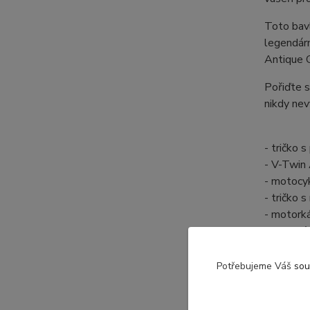
Toto bavl
legendár
Antique G
Pořiďte s
nikdy nev
- tričko
- V-Twin
- motocy
- tričko
- motork
- kvalitn
- tričko 
- tričko
Potřebujeme Váš
sou
- tričko
- retro 