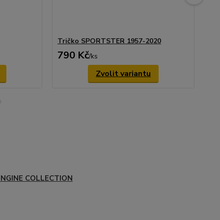
Tričko SPORTSTER 1957-2020
Sa
790 Kč
29
/
ks
Zvolit variantu
ENGINE COLLECTION