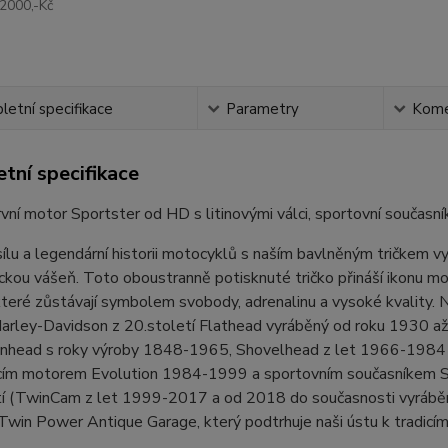
2000,-Kč
etní specifikace
Parametry
Kome
tní specifikace
vní motor Sportster od HD s litinovými válci, sportovní součas
ílu a legendární historii motocyklů s naším bavlněným tričkem vy
ckou vášeň. Toto oboustranně potisknuté tričko přináší ikonu mo
teré zůstávají symbolem svobody, adrenalinu a vysoké kvality. Na
arley-Davidson z 20.století Flathead vyráběný od roku 1930 a
nhead s roky výroby 1848-1965, Shovelhead z let 1966-1984 
ícím motorem Evolution 1984-1999 a sportovním současníkem S
tí (TwinCam z let 1999-2017 a od 2018 do současnosti vyrábě
Twin Power Antique Garage, který podtrhuje naši ústu k tradicím