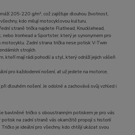
amáží 205-220 g/m², což zajišťuje dlouhou životnost,
 všechny, kdo milují motocyklovou kulturu.
ední straně trička najdete Flathead, Knucklehead,
 nebo Ironhead a Sportster, který je synonymem pro
n motocyklu. Zadní strana trička nese potisk V-Twin
ndárních strojích.
 kteří mají rádi pohodlí a styl, který odráží jejich vášeň
eální pro každodenní nošení, ať už jedete na motorce,
 i při dlouhém nošení. Je odolné a zachovává svůj vzhled i
še bavlněné tričko s oboustranným potiskem je pro vás
tisk na zadní straně vás okamžitě propojí s historií
ičko je ideální pro všechny, kdo chtějí ukázat svou