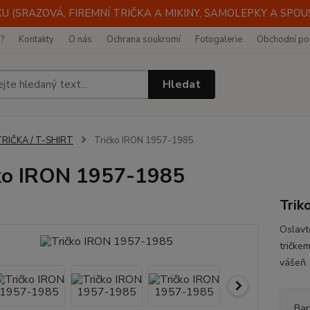
 (SRAZOVÁ, FIREMNÍ TRIČKA A MIKINY, SAMOLEPKY A SPOUST
i?
Kontakty
O nás
Ochrana soukromí
Fotogalerie
Obchodní po
Hledat
TRIČKA / T-SHIRT
Tričko IRON 1957-1985
ko IRON 1957-1985
Tri
Oslavt
tričke
vášeň
Bar