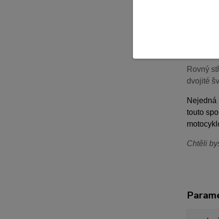
- tričko
- unisex 
- tričko 
- tričko 
Rovný stř
dvojité š
Nejedná s
touto spo
motocyklo
Chtěli by
Param