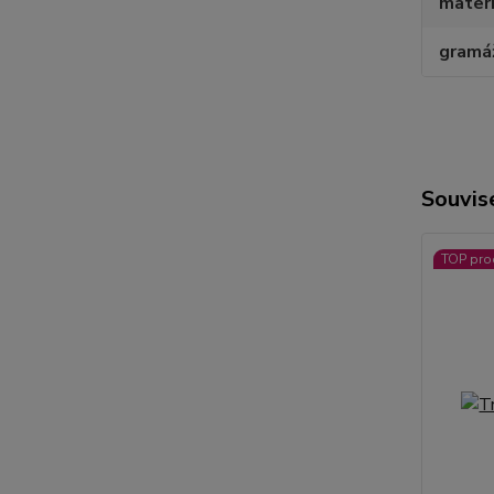
materi
gramá
Souvise
TOP pro