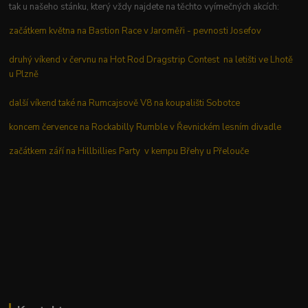
tak u našeho stánku, který vždy najdete na těchto vyímečných akcích:
začátkem května na Bastion Race v Jaroměři - pevnosti Josefov
druhý víkend v červnu na Hot Rod Dragstrip Contest na letišti ve Lhotě
u Plzně
další víkend také na Rumcajsově V8 na koupališti Sobotce
koncem července na Rockabilly Rumble v Řevnickém lesním divadle
začátkem září na Hillbillies Party v kempu Břehy u Přelouče