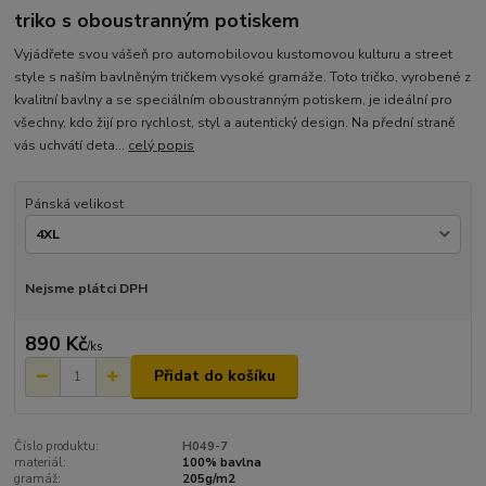
triko s oboustranným potiskem
Vyjádřete svou vášeň pro automobilovou kustomovou kulturu a street
style s naším bavlněným tričkem vysoké gramáže. Toto tričko, vyrobené z
kvalitní bavlny a se speciálním oboustranným potiskem, je ideální pro
všechny, kdo žijí pro rychlost, styl a autentický design. Na přední straně
vás uchvátí deta...
celý popis
Pánská velikost
Nejsme plátci DPH
890 Kč
/
ks
Přidat do košíku
Číslo produktu:
H049-7
materiál:
100% bavlna
gramáž:
205g/m2