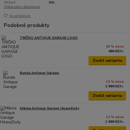
Velikost:
4XL
Hlídat cenu / dostupnost
Do oblíbených
Podobné produkty
TRIČKO ANTIQUE GARAGE LOGO
38 % sleva
490 Kč
/
ks
Zvolit variantu
Bunda Antique Garage
13 % sleva
1 990 Kč
/
ks
Zvolit variantu
Mikina Antique Garage HeavyDuty
13 % sleva
1 990 Kč
/
ks