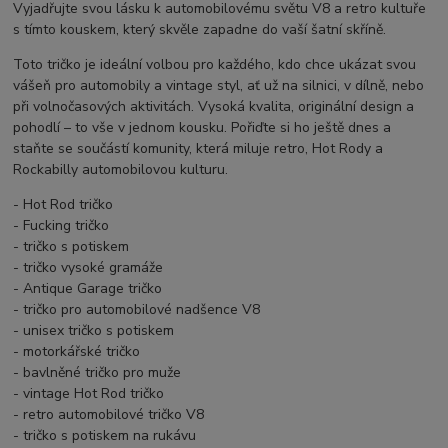
Vyjadřujte svou lásku k automobilovému světu V8 a retro kultuře
s tímto kouskem, který skvěle zapadne do vaší šatní skříně.
Toto tričko je ideální volbou pro každého, kdo chce ukázat svou
vášeň pro automobily a vintage styl, ať už na silnici, v dílně, nebo
při volnočasových aktivitách. Vysoká kvalita, originální design a
pohodlí – to vše v jednom kousku. Pořiďte si ho ještě dnes a
staňte se součástí komunity, která miluje retro, Hot Rody a
Rockabilly automobilovou kulturu.
- Hot Rod tričko
- Fucking tričko
- tričko s potiskem
- tričko vysoké gramáže
- Antique Garage tričko
- tričko pro automobilové nadšence V8
- unisex tričko s potiskem
- motorkářské tričko
- bavlněné tričko pro muže
- vintage Hot Rod tričko
- retro automobilové tričko V8
- tričko s potiskem na rukávu