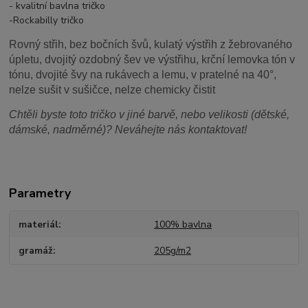
- kvalitní bavlna tričko
-Rockabilly tričko
Rovný střih, bez bočních švů, kulatý výstřih z žebrovaného
úpletu, dvojitý ozdobný šev ve výstřihu, krční lemovka tón v
tónu, dvojité švy na rukávech a lemu, v pratelné na 40°,
nelze sušit v sušičce, nelze chemicky čistit
Chtěli byste toto tričko v jiné barvě, nebo velikosti (dětské,
dámské, nadměrné)? Neváhejte nás kontaktovat!
Parametry
materiál
100% bavlna
gramáž
205g/m2