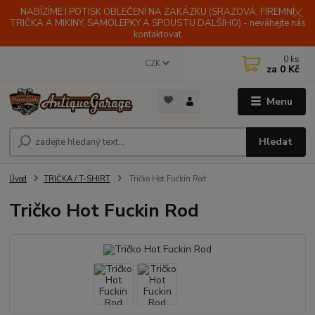
NABÍZÍME I POTISK OBLEČENÍ NA ZAKÁZKU (SRAZOVÁ, FIREMNÍ
TRIČKA A MIKINY, SAMOLEPKY A SPOUSTU DALŠÍHO) - neváhejte nás
kontaktovat
0
ks
CZK
za
0 Kč
Menu
Hledat
Úvod
TRIČKA / T-SHIRT
Tričko Hot Fuckin Rod
Tričko Hot Fuckin Rod