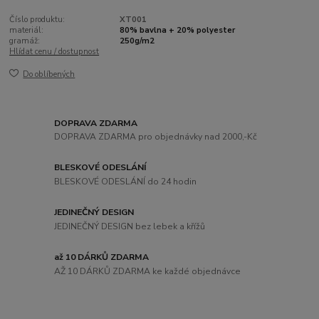
Číslo produktu:
XT001
materiál:
80% bavlna + 20% polyester
gramáž:
250g/m2
Hlídat cenu / dostupnost
Do oblíbených
DOPRAVA ZDARMA
DOPRAVA ZDARMA pro objednávky nad 2000,-Kč
BLESKOVÉ ODESLÁNÍ
BLESKOVÉ ODESLÁNÍ do 24 hodin
JEDINEČNÝ DESIGN
JEDINEČNÝ DESIGN bez lebek a křížů
až 10 DÁRKŮ ZDARMA
AŽ 10 DÁRKŮ ZDARMA ke každé objednávce