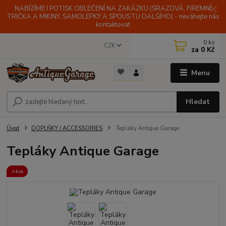
NABÍZÍME I POTISK OBLEČENÍ NA ZAKÁZKU (SRAZOVÁ, FIREMNÍ
TRIČKA A MIKINY, SAMOLEPKY A SPOUSTU DALŠÍHO) - neváhejte nás
kontaktovat
0
ks
CZK
za
0 Kč
Menu
Hledat
Úvod
DOPLŇKY / ACCESSORIES
Tepláky Antique Garage
Tepláky Antique Garage
Akce