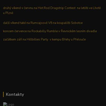
druhý víkend v červnu na Hot Rod Dragstrip Contest na letišti ve Lhotě
u Plzně
další víkend také na Rumcajsově V8 na koupališti Sobotce
koncem července na Rockabilly Rumble v Řevnickém lesním divadle
začátkem září na Hillbillies Party v kempu Břehy u Přelouče
Kontakty