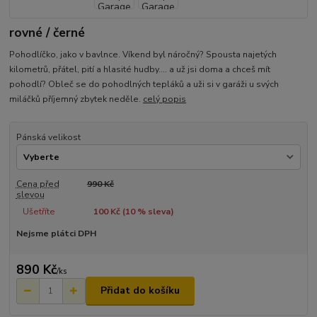
rovné / černé
Pohodlíčko, jako v bavlnce. Víkend byl náročný? Spousta najetých
kilometrů, přátel, pití a hlasité hudby.... a už jsi doma a chceš mít
pohodlí? Obleč se do pohodlných tepláků a uži si v garáži u svých
miláčků příjemný zbytek neděle.
celý popis
Pánská velikost
Cena před
990 Kč
slevou
Ušetříte
100 Kč (
10
% sleva)
Nejsme plátci DPH
890 Kč
/
ks
Přidat do košíku