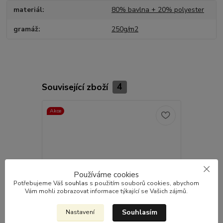
materiál
80% bavlna + 20% polyester
gramáž
250g/m2
Související zboží
4
Akce
TOP produkt
Akce
Používáme cookies
Potřebujeme Váš
souhlas
s použitím souborů cookies, abychom
Vám mohli zobrazovat informace týkající se Vašich zájmů.
Souhlasím
Nastavení
2 290 Kč