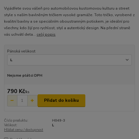
Vyjádřete svou vášeň pro automobilovou kustomovou kulturu a street
style s naším bavlněným tričkem vysoké gramáže. Toto tričko, vyrobené z
kvalitní bavlny a se speciálním oboustranným potiskem, je ideální pro
všechny, kdo žijí pro rychlost, styl a autentický design. Na přední straně
vás uchvátí deta...
celý popis
Pánská velikost
Nejsme plátci DPH
790 Kč
/
ks
Přidat do košíku
Číslo produktu:
H049-3
Velikost:
L
Hlídat cenu / dostupnost