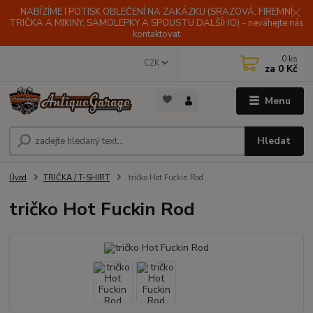
NABÍZÍME I POTISK OBLEČENÍ NA ZAKÁZKU (SRAZOVÁ, FIREMNÍ
TRIČKA A MIKINY, SAMOLEPKY A SPOUSTU DALŠÍHO) - neváhejte nás
kontaktovat
0
ks
CZK
za
0 Kč
Menu
Hledat
Úvod
TRIČKA / T-SHIRT
tričko Hot Fuckin Rod
tričko Hot Fuckin Rod