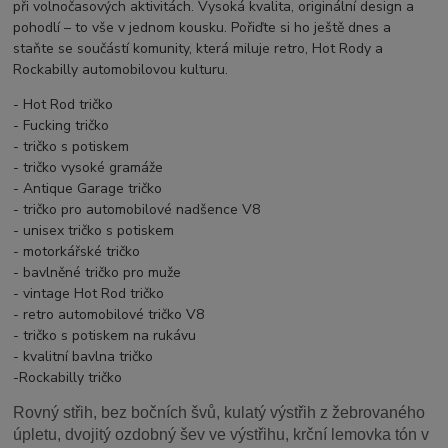
při volnočasových aktivitách. Vysoká kvalita, originální design a
pohodlí – to vše v jednom kousku. Pořiďte si ho ještě dnes a
staňte se součástí komunity, která miluje retro, Hot Rody a
Rockabilly automobilovou kulturu.
- Hot Rod tričko
- Fucking tričko
- tričko s potiskem
- tričko vysoké gramáže
- Antique Garage tričko
- tričko pro automobilové nadšence V8
- unisex tričko s potiskem
- motorkářské tričko
- bavlněné tričko pro muže
- vintage Hot Rod tričko
- retro automobilové tričko V8
- tričko s potiskem na rukávu
- kvalitní bavlna tričko
-Rockabilly tričko
Rovný střih, bez bočních švů, kulatý výstřih z žebrovaného
úpletu, dvojitý ozdobný šev ve výstřihu, krční lemovka tón v