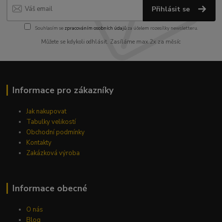
Přihlásit se
Souhlasím se
zpracováním osobních údajů
za účelem rozesílky newsletteru.
Můžete se kdykoli odhlásit. Zasíláme max.2x za měsíc
Informace pro zákazníky
Jak nakupovat
Tabulky velikostí
Obchodní podmínky
Kontakty
Zakázková výroba
Informace obecné
O nás
Blog