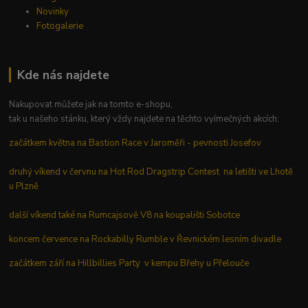
Novinky
Fotogalerie
Kde nás najdete
Nakupovat můžete jak na tomto e-shopu,
tak u našeho stánku, který vždy najdete na těchto vyímečných akcích:
začátkem května na Bastion Race v Jaroměři - pevnosti Josefov
druhý víkend v červnu na Hot Rod Dragstrip Contest na letišti ve Lhotě
u Plzně
další víkend také na Rumcajsově V8 na koupališti Sobotce
koncem července na Rockabilly Rumble v Řevnickém lesním divadle
začátkem září na Hillbillies Party v kempu Břehy u Přelouče