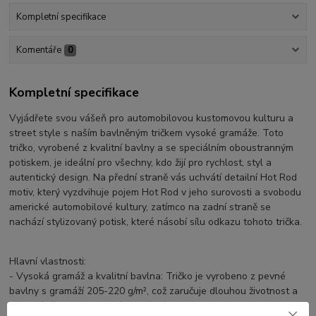
Kompletní specifikace
Komentáře
0
Kompletní specifikace
Vyjádřete svou vášeň pro automobilovou kustomovou kulturu a
street style s naším bavlněným tričkem vysoké gramáže. Toto
tričko, vyrobené z kvalitní bavlny a se speciálním oboustranným
potiskem, je ideální pro všechny, kdo žijí pro rychlost, styl a
autentický design. Na přední straně vás uchvátí detailní Hot Rod
motiv, který vyzdvihuje pojem Hot Rod v jeho surovosti a svobodu
americké automobilové kultury, zatímco na zadní straně se
nachází stylizovaný potisk, které násobí sílu odkazu tohoto trička.
Hlavní vlastnosti:
- Vysoká gramáž a kvalitní bavlna: Tričko je vyrobeno z pevné
bavlny s gramáží 205-220 g/m², což zaručuje dlouhou životnost a
pohodlí během celodenního nošení.