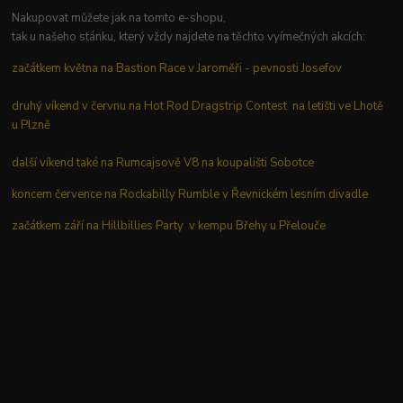
Nakupovat můžete jak na tomto e-shopu,
tak u našeho stánku, který vždy najdete na těchto vyímečných akcích:
začátkem května na Bastion Race v Jaroměři - pevnosti Josefov
druhý víkend v červnu na Hot Rod Dragstrip Contest na letišti ve Lhotě
u Plzně
další víkend také na Rumcajsově V8 na koupališti Sobotce
koncem července na Rockabilly Rumble v Řevnickém lesním divadle
začátkem září na Hillbillies Party v kempu Břehy u Přelouče