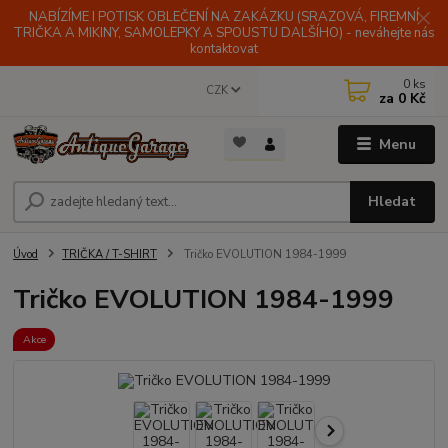
NABÍZÍME I POTISK OBLEČENÍ NA ZAKÁZKU (SRAZOVÁ, FIREMNÍ
TRIČKA A MIKINY, SAMOLEPKY A SPOUSTU DALŠÍHO) - neváhejte nás
kontaktovat
0
ks
CZK
za
0 Kč
Menu
Hledat
Úvod
TRIČKA / T-SHIRT
Tričko EVOLUTION 1984-1999
Tričko EVOLUTION 1984-1999
Akce