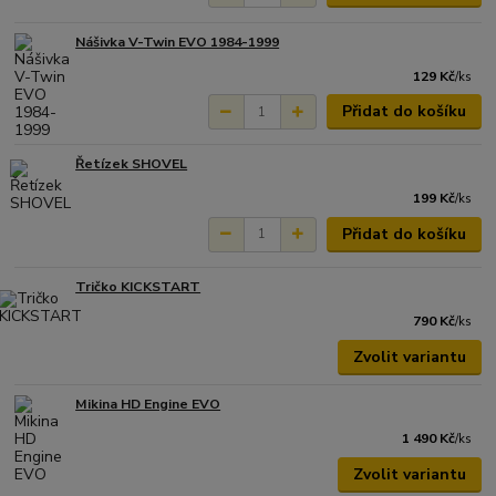
Nášivka V-Twin EVO 1984-1999
129 Kč
/
ks
Přidat do košíku
Řetízek SHOVEL
199 Kč
/
ks
Přidat do košíku
Tričko KICKSTART
790 Kč
/
ks
Zvolit variantu
Mikina HD Engine EVO
1 490 Kč
/
ks
Zvolit variantu