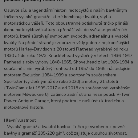
Oslavte sílu a legendární historii motocyklů s naším bavlněným
tričkem vysoké gramáže, které kombinuje kvalitu, styl a
motoristickou vášeň. Toto oboustranně potisknuté tričko přináší
ikonu motocyklové kultury a přenáší vás do světa legendárních
motorů, které zůstávají symbolem svobody, adrenalinu a vysoké
kvality. Na přední straně je zobrazen vždy jeden z nejikoničtějších
motorů Harley-Davidson z 20.století Flathead vyráběný od roku
1930 až do roku 1973, Knucklehead vyráběný v letech 1936-1947,
Panhead s roky výroby 1848-1965, Shovelhead z let 1966-1984 a
současně s ním vyráběný Ironhead od 1957 do 1985, následujícím
motorem Evolution 1984-1999 a sportovním současníkem
Sportster (vyráběným až do roku 2020) a motory 21.století
(TwinCam z let 1999-2017 a od 2018 do současnosti vyráběným
motorem Milwaukee 8), zatímco zadní strana nese potisk V-Twin
Power Antique Garage, který podtrhuje naši ústu k tradicím a
motocyklové historii.
Hlavní vlastnosti:
- Vysoká gramáž a kvalitní bavlna: Tričko je vyrobeno z pevné
bavlny s gramáží 205-220 g/m², což zajišťuje dlouhou životnost,