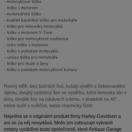
- motocyklové tričko
- tričko s motorem
- motorkářské tričko
- kvalitní bavlněné tričko pro motorkáře
- tričko pro milovníky motocyklů
- tričko s motorem V-Twin
- tričko pro motocyklové nadšence
- retro tričko s motorem
- tričko s potiskem motocyklů
- unisex tričko pro motorkáře
- tričko pro muže a ženy
- tričko s potiskem motocyklové kultury
Rovný střih, bez bočních švů, kulatý výstřih z žebrovaného
úpletu, dvojitý ozdobný šev ve výstřihu, krční lemovka tón v
tónu, dvojité švy na rukávech a lemu, v pratelné na 40°,
nelze sušit v sušičce, nelze chemicky čistit
Nejedná se o originální produkt firmy Harley-Davidson a
ani se za něj nevydává. Motiv jen zobrazuje vybrané
motory vyráběné touto společností, které Antique Garage