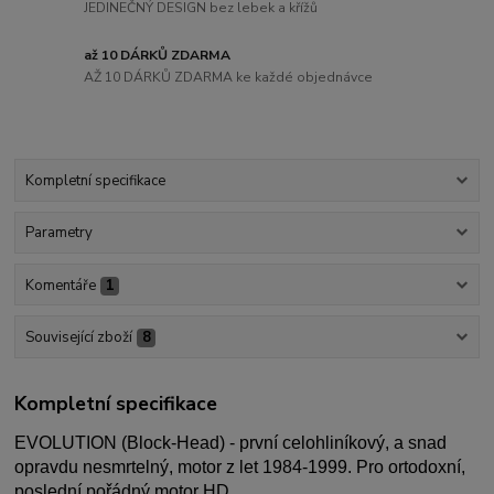
JEDINEČNÝ DESIGN bez lebek a křížů
až 10 DÁRKŮ ZDARMA
AŽ 10 DÁRKŮ ZDARMA ke každé objednávce
Kompletní specifikace
Parametry
Komentáře
1
Související zboží
8
Kompletní specifikace
EVOLUTION (Block-Head) - první celohliníkový, a snad
opravdu nesmrtelný, motor z let 1984-1999. Pro ortodoxní,
poslední pořádný motor HD