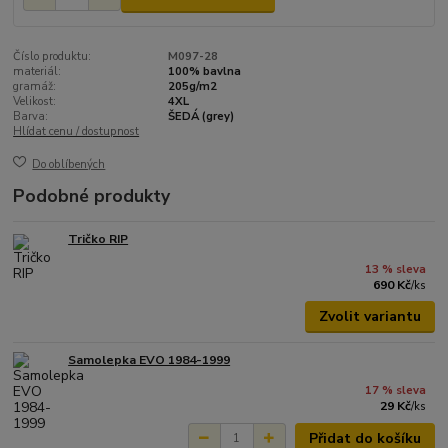
Číslo produktu:
M097-28
materiál:
100% bavlna
gramáž:
205g/m2
Velikost:
4XL
Barva:
ŠEDÁ (grey)
Hlídat cenu / dostupnost
Do oblíbených
Podobné produkty
Tričko RIP
13 % sleva
690 Kč
/
ks
Zvolit variantu
Samolepka EVO 1984-1999
17 % sleva
29 Kč
/
ks
Přidat do košíku