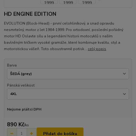
HD ENGINE EDITION
EVOLUTION (Block-Head) - první celohliníkový, a snad opravdu
nesmrtelný, motor z let 1984-1999. Pro ortodoxní, poslední pořádný
motor HD Oslavte sílu a legendární historii motocyklů s naším
bavlněným tričkem vysoké gramáže, které kombinuje kvalitu, styl a
motoristickou vášeň. Toto oboustranně potisk...
celý popis
Barva
Pánská velikost
Nejsme plátci DPH
890 Kč
/
ks
Přidat do košíku