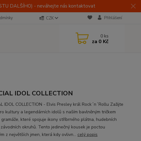
U DALŠÍHO) - neváhejte nás kontaktovat
dmínky
Přihlášení
CZK
0
ks
za
0 Kč
CIAL IDOL COLLECTION
L IDOL COLLECTION - Elvis Presley král Rock´n´Rollu Zažijte
etro kultury a legendárních idolů s naším bavlněným tričkem
 gramáže, které spojuje ikony stříbrného plátna, hudebních
a závodních okruhů. Tento jedinečný kousek je poctou
m z největších jmen, která kdy ovlivn...
celý popis