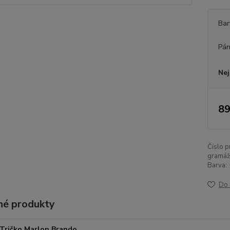
Bar
Pán
Nej
89
Číslo p
gramáž
Barva:
Do 
é produkty
Tričko Marlon Brando