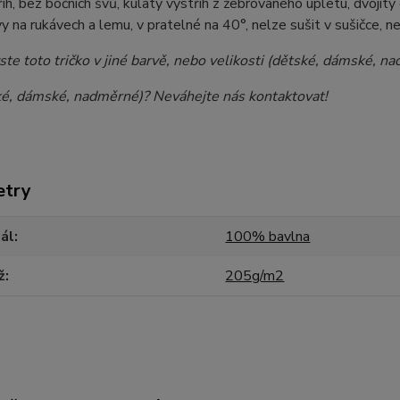
ih, bez bočních švů, kulatý výstřih z žebrovaného úpletu, dvojitý
vy na rukávech a lemu, v pratelné na 40°, nelze sušit v sušičce, n
ste toto tričko v jiné barvě, nebo velikosti (dětské, dámské, 
ské, dámské, nadměrné)? Neváhejte nás kontaktovat!
etry
ál
100% bavlna
ž
205g/m2