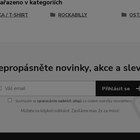
zařazeno v kategoriích
A / T-SHIRT
ROCKABILLY
OST
epropásněte novinky, akce a slev
Přihlásit se
Souhlasím se
zpracováním osobních údajů
za účelem rozesílky newsletteru.
Můžete se kdykoli odhlásit. Zasíláme max.2x za měsíc