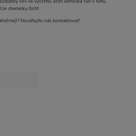
 ozdobný šev ve výstřihu, krční lemovka tón v tónu,
elze chemicky čistit
nadměrné)? Neváhejte nás kontaktovat!