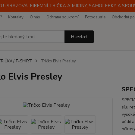
 (SRAZOVÁ, FIREMNÍ TRIČKA A MIKINY, SAMOLEPKY A SPOUST
i?
Kontakty
O nás
Ochrana soukromí
Fotogalerie
Obchodní po
Hledat
TRIČKA / T-SHIRT
Tričko Elvis Presley
ko Elvis Presley
SPE
SPECIA
sílu r
vysoké
pódií 
některý