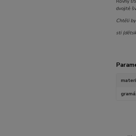
Rovný stř
dvojité š
Chtěli by
sti (dět
Param
materi
gramá