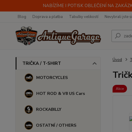
NABÍZÍME I POTISK OBLEČENÍ NA ZAKÁZKU
Blog
Doprava a platba
Tabulky velikostí
Nevybrali jste s
Úvod
TRIČKA / T-SHIRT
Trič
MOTORCYCLES
Akce
HOT ROD & V8 US Cars
ROCKABILLY
OSTATNÍ / OTHERS