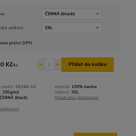
va
ská velikost
sme plátci DPH
0 Kč
Přidat do košíku
/
ks
roduktu:
O116A-14
materiál:
100% bavlna
:
205g/m2
Velikost:
3XL
ČERNÁ (black)
Hlídat cenu / dostupnost
oblíbených