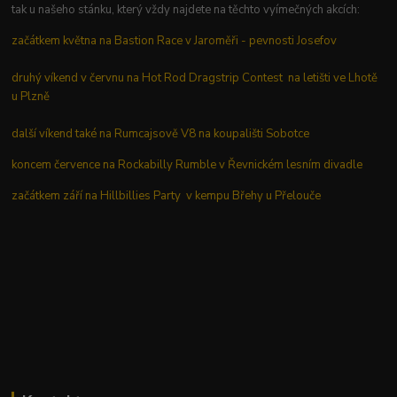
tak u našeho stánku, který vždy najdete na těchto vyímečných akcích:
začátkem května na Bastion Race v Jaroměři - pevnosti Josefov
druhý víkend v červnu na Hot Rod Dragstrip Contest na letišti ve Lhotě
u Plzně
další víkend také na Rumcajsově V8 na koupališti Sobotce
koncem července na Rockabilly Rumble v Řevnickém lesním divadle
začátkem září na Hillbillies Party v kempu Břehy u Přelouče