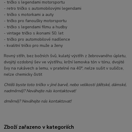
- tričko s legendami motorsportu
- retro tričko s automobilovými legendami
- tričko s motorkami a auty
- tričko pro fanoušky motorsportu
- tričko s legendami filmu a hudby
- vintage tričko s ikonami 50. let
- tričko pro automobilové nadšence
- kvalitní tričko pro muže a ženy
Rovný střih, bez bočních švů, kulatý výstřih z žebrovaného úpletu,
dvojitý ozdobný šev ve výstřihu, krční lemovka tón v tónu, dvojité
švy na rukávech a lemu, v pratelné na 40°, nelze sušit v sušičce,
nelze chemicky čistit
Chtěli byste toto tričko v jiné barvě, nebo velikosti (dětské, dámské,
nadměrné)? Neváhejte nás kontaktovat!
dměrné)? Neváhejte nás kontaktovat!
Zboží zařazeno v kategoriích