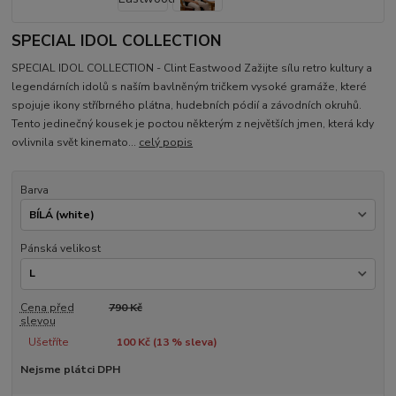
SPECIAL IDOL COLLECTION
SPECIAL IDOL COLLECTION - Clint Eastwood Zažijte sílu retro kultury a
legendárních idolů s naším bavlněným tričkem vysoké gramáže, které
spojuje ikony stříbrného plátna, hudebních pódií a závodních okruhů.
Tento jedinečný kousek je poctou některým z největších jmen, která kdy
ovlivnila svět kinemato...
celý popis
Barva
Pánská velikost
Cena před
790 Kč
slevou
Ušetříte
100 Kč (
13
% sleva)
Nejsme plátci DPH