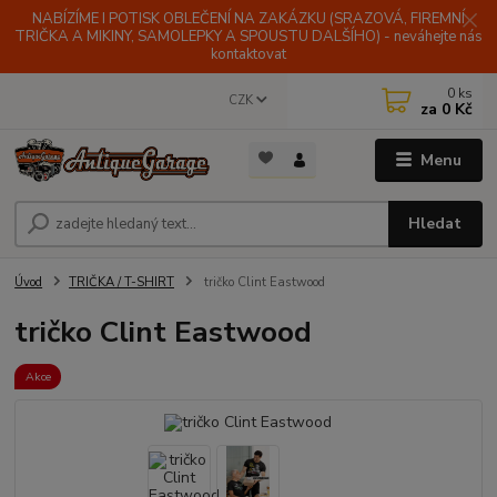
NABÍZÍME I POTISK OBLEČENÍ NA ZAKÁZKU (SRAZOVÁ, FIREMNÍ
TRIČKA A MIKINY, SAMOLEPKY A SPOUSTU DALŠÍHO) - neváhejte nás
kontaktovat
0
ks
CZK
za
0 Kč
Menu
Hledat
Úvod
TRIČKA / T-SHIRT
tričko Clint Eastwood
tričko Clint Eastwood
Akce