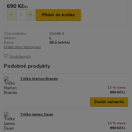
690 Kč
/
ks
Přidat do košíku
Číslo produktu:
O114B-3
Velikost:
L
Barva:
BÍLÁ (white)
Hlídat cenu / dostupnost
Do oblíbených
Podobné produkty
Tričko Marlon Brando
13 % sleva
690 Kč
/
ks
Zvolit variantu
Tričko James Dean
13 % sleva
690 Kč
/
ks