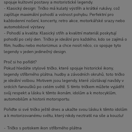
spojuje kultovní postavy a motoristické legendy.
- Klasický design: Tričko má kulatý výstřih a krátké rukávy, což
zajišťuje maximální pohodlí a volnost pohybu. Perfektní pro
každodenní nošení, koncerty, retro akce, motorkářské srazy nebo
automobilové výstavy.
- Pohodlí a kvalita: Klasický střih a kvalitní materiál poskytují
pohodlí po celý den. Tričko je ideální pro každého, kdo se zajímá o
film, hudbu nebo motorizmus a chce nosit něco, co spojuje tyto
legendy v jeden jedinečný design.
Proč si ho pořídit?
Pokud hledáte stylové tričko, které spojuje historické ikony,
legendy stříbrného plátna, hudby a závodních okruhů, toto tričko
je ideální volbou. Motivem jsou legendy, které zůstávají navždy v
srdcích fanoušků po celém světě. S tímto tričkem můžete vyjádřit
svůj respekt a lásku k těmto ikonám, idolům a k motocyklům,
automobilům a historii motorsportu.
Pořiďte si své tričko ještě dnes a ukažte svou lásku k těmto idolům
a k motorizovanému světu, který nikdy neztratil na síle a kouzlu!
- Tričko s potiskem ikon stříbrného plátna