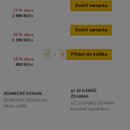
Zvolit variantu
13 % sleva
1 990 Kč
/
ks
Zvolit variantu
20 % sleva
1 190 Kč
/
ks
Přidat do košíku
10 % sleva
450 Kč
/
ks
až 10 DÁRKŮ
JEDINEČNÝ DESIGN
ZDARMA
JEDINEČNÝ DESIGN bez
AŽ 10 DÁRKŮ ZDARMA
lebek a křížů
ke každé objednávce