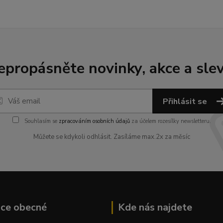
epropásněte novinky, akce a slev
Přihlásit se
Souhlasím se
zpracováním osobních údajů
za účelem rozesílky newsletteru.
Můžete se kdykoli odhlásit. Zasíláme max.2x za měsíc
ace obecné
Kde nás najdete