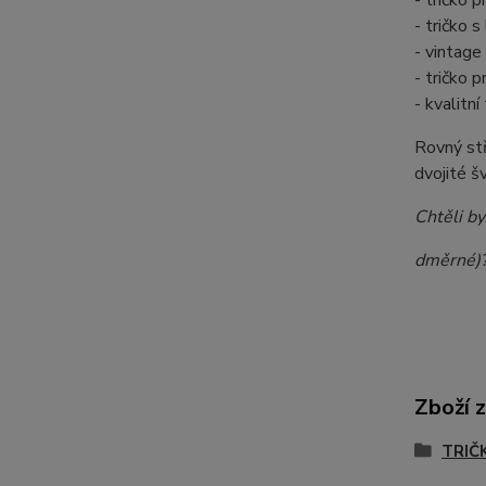
- tričko 
- tričko 
- vintage
- tričko
- kvalitn
Rovný stř
dvojité š
Chtěli by
dměrné)?
Zboží 
TRIČK