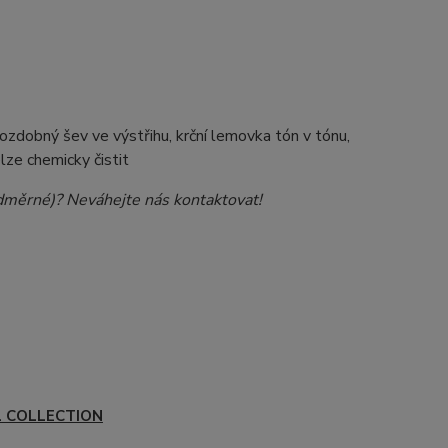
 ozdobný šev ve výstřihu, krční lemovka tón v tónu,
elze chemicky čistit
nadměrné)? Neváhejte nás kontaktovat!
L COLLECTION