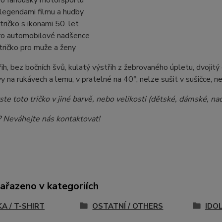
pro fanoušky motorsportu
s legendami filmu a hudby
 tričko s ikonami 50. let
 pro automobilové nadšence
í tričko pro muže a ženy
ih, bez bočních švů, kulatý výstřih z žebrovaného úpletu, dvojitý
vy na rukávech a lemu, v pratelné na 40°, nelze sušit v sušičce, n
ste toto tričko v jiné barvě, nebo velikosti (dětské, dámské, 
 Neváhejte nás kontaktovat!
zařazeno v kategoriích
A / T-SHIRT
OSTATNÍ / OTHERS
IDO