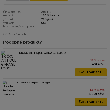
Číslo produktu:
A011-8
materiál:
100% bavlna
gramáž:
205g/m2
Velikost:
5XL
Hlídat cenu / dostupnost
Do oblíbených
Podobné produkty
TRIČKO ANTIQUE GARAGE LOGO
38 % sleva
490 Kč
/
ks
Zvolit variantu
Bunda Antique Garage
13 % sleva
1 990 Kč
/
ks
Zvolit variantu