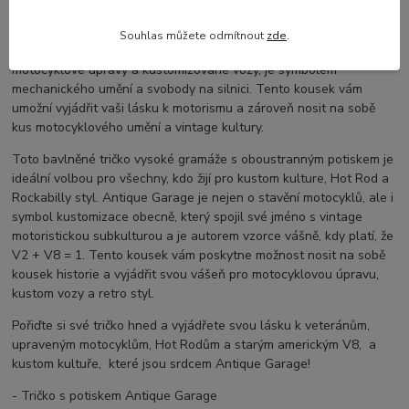
Pokud jste fanouškem Kustom Kulture, Hot Rod nebo Rockabilly
stylu, naše oboustranně potisknuté tričko je pro vás ideální
Souhlas můžete odmítnout
zde
.
volbou. Antique Garage, jako značka známá svou vášní pro
motocyklové úpravy a kustomizované vozy, je symbolem
mechanického umění a svobody na silnici. Tento kousek vám
umožní vyjádřit vaši lásku k motorismu a zároveň nosit na sobě
kus motocyklového umění a vintage kultury.
Toto bavlněné tričko vysoké gramáže s oboustranným potiskem je
ideální volbou pro všechny, kdo žijí pro kustom kulture, Hot Rod a
Rockabilly styl. Antique Garage je nejen o stavění motocyklů, ale i
symbol kustomizace obecně, který spojil své jméno s vintage
motoristickou subkulturou a je autorem vzorce vášně, kdy platí, že
V2 + V8 = 1. Tento kousek vám poskytne možnost nosit na sobě
kousek historie a vyjádřit svou vášeň pro motocyklovou úpravu,
kustom vozy a retro styl.
Pořiďte si své tričko hned a vyjádřete svou lásku k veteránům,
upraveným motocyklům, Hot Rodům a starým americkým V8, a
kustom kultuře, které jsou srdcem Antique Garage!
- Tričko s potiskem Antique Garage