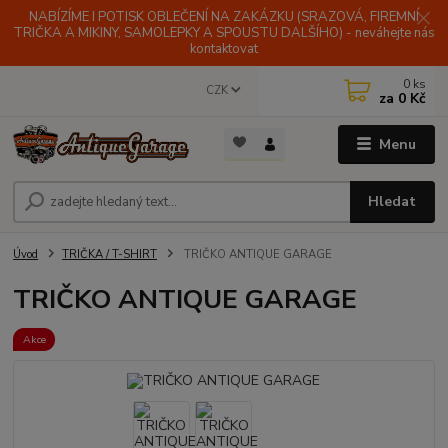
NABÍZÍME I POTISK OBLEČENÍ NA ZAKÁZKU (SRAZOVÁ, FIREMNÍ
TRIČKA A MIKINY, SAMOLEPKY A SPOUSTU DALŠÍHO) - neváhejte nás
kontaktovat
0
ks
CZK
za
0 Kč
Menu
Hledat
Úvod
TRIČKA / T-SHIRT
TRIČKO ANTIQUE GARAGE
TRIČKO ANTIQUE GARAGE
Akce