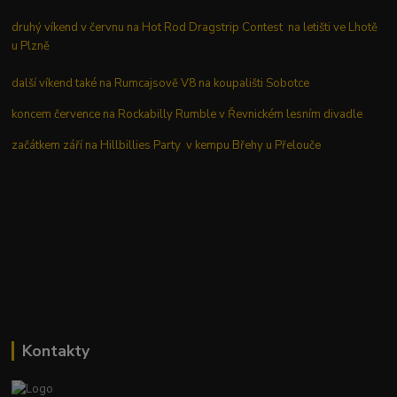
druhý víkend v červnu na Hot Rod Dragstrip Contest na letišti ve Lhotě
u Plzně
další víkend také na Rumcajsově V8 na koupališti Sobotce
koncem července na Rockabilly Rumble v Řevnickém lesním divadle
začátkem září na Hillbillies Party v kempu Břehy u Přelouče
Kontakty