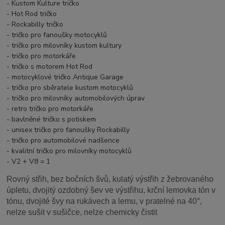
- Kustom Kulture tričko
- Hot Rod tričko
- Rockabilly tričko
- tričko pro fanoušky motocyklů
- tričko pro milovníky kustom kultury
- tričko pro motorkáře
- tričko s motorem Hot Rod
- motocyklové tričko Antique Garage
- tričko pro sběratele kustom motocyklů
- tričko pro milovníky automobilových úprav
- retro tričko pro motorkáře
- bavlněné tričko s potiskem
- unisex tričko pro fanoušky Rockabilly
- tričko pro automobilové nadšence
- kvalitní tričko pro milovníky motocyklů
- V2 + V8 = 1
Rovný střih, bez bočních švů, kulatý výstřih z žebrovaného
úpletu, dvojitý ozdobný šev ve výstřihu, krční lemovka tón v
tónu, dvojité švy na rukávech a lemu, v pratelné na 40°,
nelze sušit v sušičce, nelze chemicky čistit