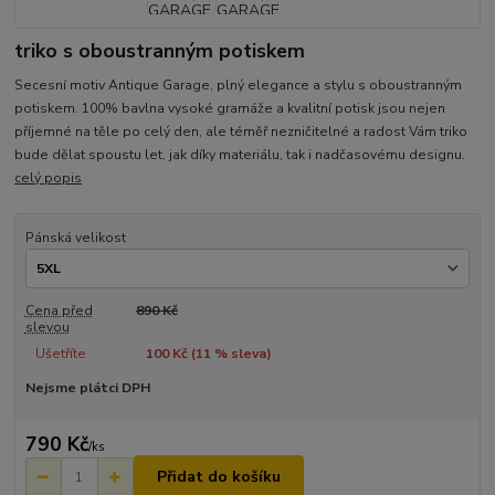
triko s oboustranným potiskem
Secesní motiv Antique Garage, plný elegance a stylu s oboustranným
potiskem. 100% bavlna vysoké gramáže a kvalitní potisk jsou nejen
příjemné na těle po celý den, ale téměř nezničitelné a radost Vám triko
bude dělat spoustu let, jak díky materiálu, tak i nadčasovému designu.
celý popis
Pánská velikost
Cena před
890 Kč
slevou
Ušetříte
100 Kč (
11
% sleva)
Nejsme plátci DPH
790 Kč
/
ks
Přidat do košíku