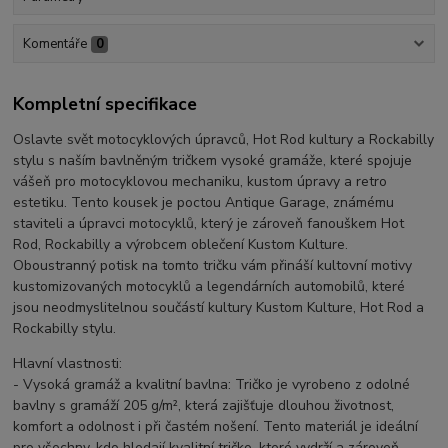
Komentáře
0
Kompletní specifikace
Oslavte svět motocyklových úpravců, Hot Rod kultury a Rockabilly
stylu s naším bavlněným tričkem vysoké gramáže, které spojuje
vášeň pro motocyklovou mechaniku, kustom úpravy a retro
estetiku. Tento kousek je poctou Antique Garage, známému
staviteli a úpravci motocyklů, který je zároveň fanouškem Hot
Rod, Rockabilly a výrobcem oblečení Kustom Kulture.
Oboustranný potisk na tomto tričku vám přináší kultovní motivy
kustomizovaných motocyklů a legendárních automobilů, které
jsou neodmyslitelnou součástí kultury Kustom Kulture, Hot Rod a
Rockabilly stylu.
Hlavní vlastnosti:
- Vysoká gramáž a kvalitní bavlna: Tričko je vyrobeno z odolné
bavlny s gramáží 205 g/m², která zajišťuje dlouhou životnost,
komfort a odolnost i při častém nošení. Tento materiál je ideální
pro všechny, kdo hledají kvalitní tričko, které vydrží a zároveň