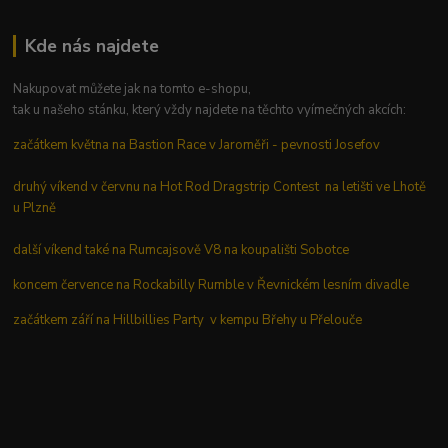
Kde nás najdete
Nakupovat můžete jak na tomto e-shopu,
tak u našeho stánku, který vždy najdete na těchto vyímečných akcích:
začátkem května na Bastion Race v Jaroměři - pevnosti Josefov
druhý víkend v červnu na Hot Rod Dragstrip Contest na letišti ve Lhotě
u Plzně
další víkend také na Rumcajsově V8 na koupališti Sobotce
koncem července na Rockabilly Rumble v Řevnickém lesním divadle
začátkem září na Hillbillies Party v kempu Břehy u Přelouče