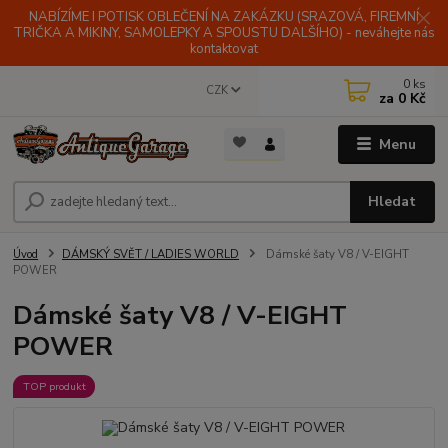
NABÍZÍME I POTISK OBLEČENÍ NA ZAKÁZKU (SRAZOVÁ, FIREMNÍ
TRIČKA A MIKINY, SAMOLEPKY A SPOUSTU DALŠÍHO) - neváhejte nás
kontaktovat
0
ks
CZK
za
0 Kč
Menu
Hledat
Úvod
DÁMSKÝ SVĚT / LADIES WORLD
Dámské šaty V8 / V-EIGHT
POWER
Dámské šaty V8 / V-EIGHT
POWER
TOP produkt