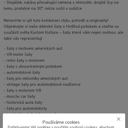
- Stojáček, rukávy přesahující ramena s ohrnutím, dvojité švy na
lemu, pratelné na 30°, nelze sušit v sušičce
Nenechte si ujít tuto kombinaci stylu, pohodlí a originality!
Objednejte si naše dámské šaty s HotRod potiskem a staňte se
součástí světa Kustom Kulture – šaty, které vám nejen sednou, ale
také vás reprezentují.
- šaty s motivem amerických aut
- V8 motor šaty
- retro šaty s motorem
- šaty s oboustranným potiskem
- automobilové šaty
- šaty pro milovníky amerických aut
- vintage šaty pro automobilové nadšence
- šaty s motorem V8
- muscle car šaty
- historická auta šaty
- šaty pro automobilisty
- kvalitní bavlněné šaty pro ženy
- šaty pro sběratele automobilů
Používáme cookies
- šaty pro fanoušky motorismu
Potřebujeme Váš
souhlas
s použitím souborů cookies, abychom