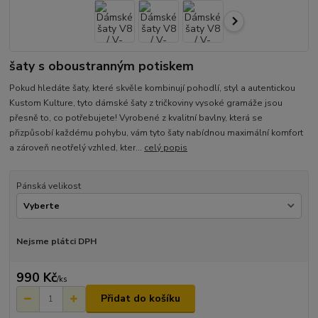
šaty s oboustranným potiskem
Pokud hledáte šaty, které skvěle kombinují pohodlí, styl a autentickou
Kustom Kulture, tyto dámské šaty z tričkoviny vysoké gramáže jsou
přesně to, co potřebujete! Vyrobené z kvalitní bavlny, která se
přizpůsobí každému pohybu, vám tyto šaty nabídnou maximální komfort
a zároveň neotřelý vzhled, kter...
celý popis
Pánská velikost
Nejsme plátci DPH
990 Kč
/
ks
Přidat do košíku