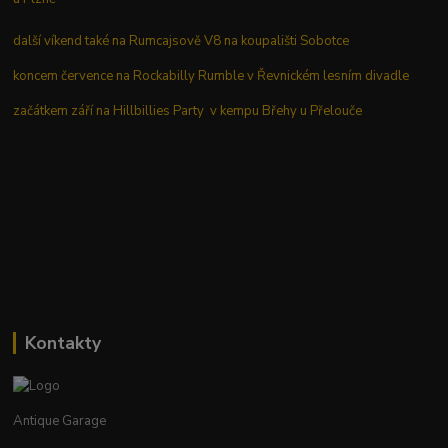
další víkend také na Rumcajsově V8 na koupališti Sobotce
koncem července na Rockabilly Rumble v Řevnickém lesním divadle
začátkem září na Hillbillies Party v kempu Břehy u Přelouče
Kontakty
Antique Garage