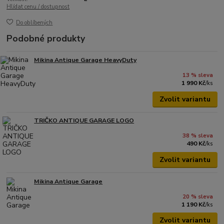
Hlídat cenu / dostupnost
Do oblíbených
Podobné produkty
Mikina Antique Garage HeavyDuty
13 % sleva
1 990 Kč
/
ks
Zvolit variantu
TRIČKO ANTIQUE GARAGE LOGO
38 % sleva
490 Kč
/
ks
Zvolit variantu
Mikina Antique Garage
20 % sleva
1 190 Kč
/
ks
Zvolit variantu