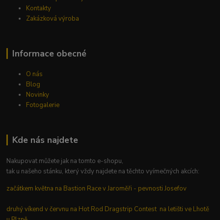
Kontakty
Zakázková výroba
Informace obecné
O nás
Blog
Novinky
Fotogalerie
Kde nás najdete
Nakupovat můžete jak na tomto e-shopu,
tak u našeho stánku, který vždy najdete na těchto vyímečných akcích:
začátkem května na Bastion Race v Jaroměři - pevnosti Josefov
druhý víkend v červnu na Hot Rod Dragstrip Contest na letišti ve Lhotě
u Plzně