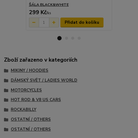
ŠÁLA BLACK&WHITE
Kardigan Ra
299 Kč
899 Kč
/
ks
/
ks
Přidat do košíku
Zboží zařazeno v kategoriích
MIKINY / HOODIES
DÁMSKÝ SVĚT / LADIES WORLD
MOTORCYCLES
HOT ROD & V8 US CARS
ROCKABILLY
OSTATNÍ / OTHERS
OSTATNÍ / OTHERS