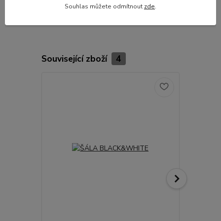
chemicky čistit
Souhlas můžete odmítnout
zde
.
Související zboží
4
Akce