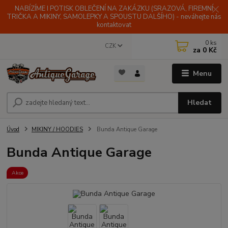
NABÍZÍME I POTISK OBLEČENÍ NA ZAKÁZKU (SRAZOVÁ, FIREMNÍ
TRIČKA A MIKINY, SAMOLEPKY A SPOUSTU DALŠÍHO) - neváhejte nás
kontaktovat
0
ks
CZK
za
0 Kč
Menu
Hledat
Úvod
MIKINY / HOODIES
Bunda Antique Garage
Bunda Antique Garage
Akce