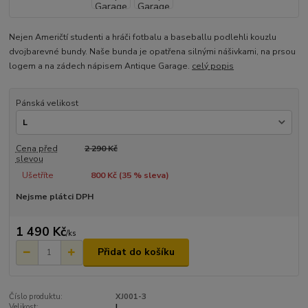
Nejen Američtí studenti a hráči fotbalu a baseballu podlehli kouzlu
dvojbarevné bundy. Naše bunda je opatřena silnými nášivkami, na prsou
logem a na zádech nápisem Antique Garage.
celý popis
Pánská velikost
Cena před
2 290 Kč
slevou
Ušetříte
800 Kč (
35
% sleva)
Nejsme plátci DPH
1 490 Kč
/
ks
Přidat do košíku
Číslo produktu:
XJ001-3
Velikost:
L