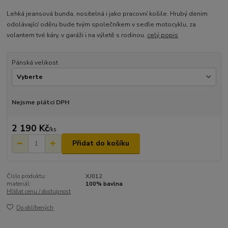
Lehká jeansová bunda, nositelná i jako pracovní košile. Hrubý denim
odolávající oděru bude tvým společníkem v sedle motocyklu, za
volantem tvé káry, v garáži i na výletě s rodinou.
celý popis
Pánská velikost
Nejsme plátci DPH
2 190 Kč
/
ks
Přidat do košíku
Číslo produktu:
XJ012
materiál:
100% bavlna
Hlídat cenu / dostupnost
Do oblíbených