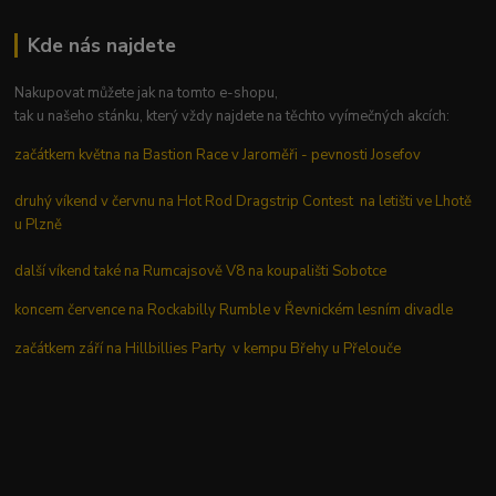
Kde nás najdete
Nakupovat můžete jak na tomto e-shopu,
tak u našeho stánku, který vždy najdete na těchto vyímečných akcích:
začátkem května na Bastion Race v Jaroměři - pevnosti Josefov
druhý víkend v červnu na Hot Rod Dragstrip Contest na letišti ve Lhotě
u Plzně
další víkend také na Rumcajsově V8 na koupališti Sobotce
koncem července na Rockabilly Rumble v Řevnickém lesním divadle
začátkem září na Hillbillies Party v kempu Břehy u Přelouče