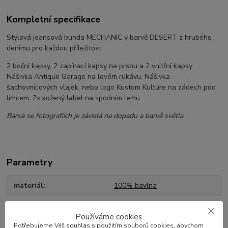
Kompletní specifikace
Stylová jeansová bunda MECHANIC v barvě DESERT z hrubého
denimu pro každou příležitost
2 boční kapsy, 2 zapínací kapsy na prsou a 2 vnitřní kapsy
Nášivka Antique Garage na levém rukávu, Nášivka
šachovnicových vlajek, nebo logo Kustom Kulture na zádech pod
límcem, 2x kožený label na spodním lemu
Barva se fotografiích je závislá na dopadu a barvě světla
Parametry
materiál
100% bavlna
Používáme cookies
Potřebujeme Váš
souhlas
s použitím souborů cookies, abychom