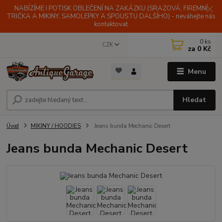
NABÍZÍME I POTISK OBLEČENÍ NA ZAKÁZKU (SRAZOVÁ, FIREMNÍ
TRIČKA A MIKINY, SAMOLEPKY A SPOUSTU DALŠÍHO) - neváhejte nás
kontaktovat
0
ks
CZK
za
0 Kč
Menu
Hledat
Úvod
MIKINY / HOODIES
Jeans bunda Mechanic Desert
Jeans bunda Mechanic Desert