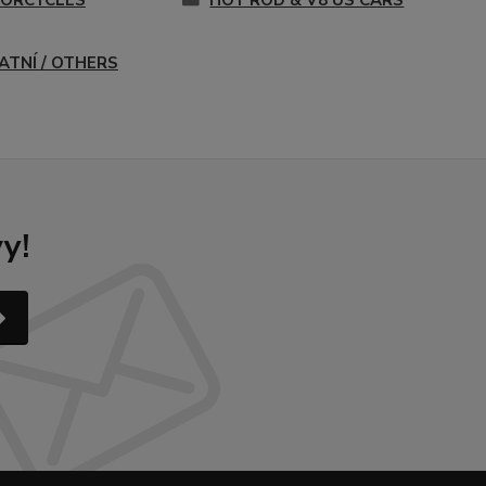
ORCYCLES
HOT ROD & V8 US CARS
ATNÍ / OTHERS
y!