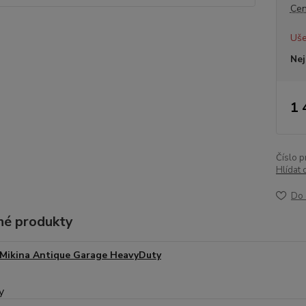
Cen
Uše
Nej
1 
Číslo p
Hlídat 
Do 
é produkty
Mikina Antique Garage HeavyDuty