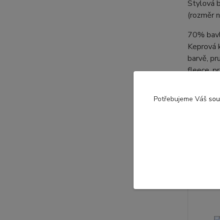
Stylová b
(rozměr n
70% bavl
Keprová k
barvě, pr
fleece, p
Potřebujeme Váš
sou
Souvise