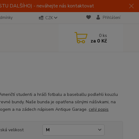
U DALŠÍHO) - neváhejte nás kontaktovat
dmínky
Přihlášení
CZK
0
ks
za
0 Kč
Američtí studenti a hráči fotbalu a baseballu podlehli kouzlu
revné bundy. Naše bunda je opatřena silnými nášivkami, na
logem a na zádech nápisem Antique Garage.
celý popis
ská velikost