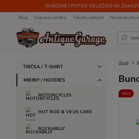
NABÍZÍME I POTISK OBLEČENÍ NA ZAKÁZKU
Blog
Doprava a platba
Tabulky velikostí
Nevybrali jste s
Úvod
M
TRIČKA / T-SHIRT
Bund
MIKINY / HOODIES
Akce
MOTORCYCLES
HOT ROD & V8 US CARS
ROCKABILLY