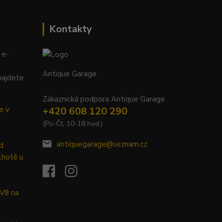
Kontakty
 e-
Antique Garage
najdete
Zákaznická podpora Antique Garage
e v
+420 608 120 290
(Po-Čt, 10-18 hod.)
antiquegarage@seznam.cz
d
Lhotě u
 V8 na