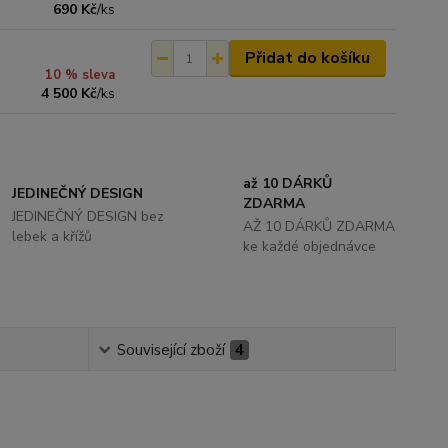
690 Kč
/
ks
Přidat do košíku
10 % sleva
4 500 Kč
/
ks
až 10 DÁRKŮ
JEDINEČNÝ DESIGN
ZDARMA
JEDINEČNÝ DESIGN bez
AŽ 10 DÁRKŮ ZDARMA
lebek a křížů
ke každé objednávce
Související zboží
4