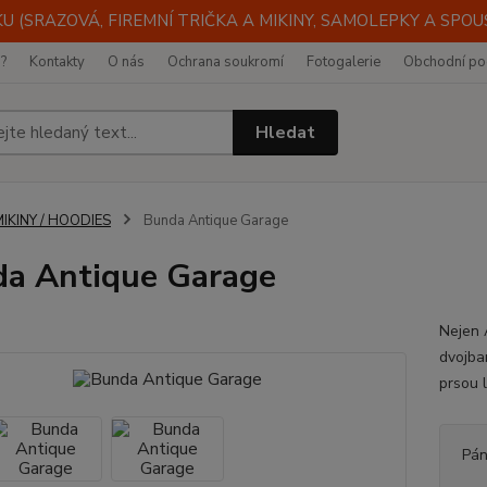
 (SRAZOVÁ, FIREMNÍ TRIČKA A MIKINY, SAMOLEPKY A SPOUST
i?
Kontakty
O nás
Ochrana soukromí
Fotogalerie
Obchodní po
Hledat
IKINY / HOODIES
Bunda Antique Garage
a Antique Garage
Nejen 
dvojba
prsou 
Pán