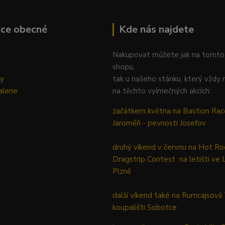
ace obecné
Kde nás najdete
Nakupovat můžete jak na tomto
shopu,
ky
tak u našeho stánku, který vždy 
lerie
na těchto vyímečných akcích:
začátkem května na Bastion Rac
Jaroměři - pevnosti Josefov
druhý víkend v červnu na Hot Ro
Dragstrip Contest na letišti ve 
Plzně
další víkend také na Rumcajsově
koupališti Sobotce