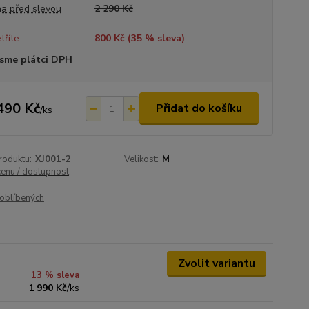
a před slevou
2 290 Kč
tříte
800 Kč (
35
% sleva)
sme plátci DPH
490 Kč
Přidat do košíku
/
ks
roduktu:
XJ001-2
Velikost:
M
cenu / dostupnost
oblíbených
Zvolit variantu
13 % sleva
1 990 Kč
/
ks