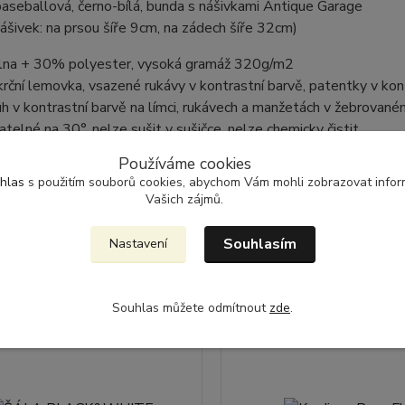
aseballová, černo-bílá, bunda s nášivkami Antique Garage
ášivek: na prsou šíře 9cm, na zádech šíře 32cm)
na + 30% polyester, vysoká gramáž 320g/m2
rční lemovka, vsazené rukávy v kontrastní barvě, patentky v kon
uh v kontrastní barvě na límci, rukávech a manžetách v žebrovan
ratelné na 30°, nelze sušit v sušičce, nelze chemicky čistit
Používáme cookies
hlas
s použitím souborů cookies, abychom Vám mohli zobrazovat inform
Vašich zájmů.
jící zboží
4
Souhlasím
Nastavení
Akce
Souhlas můžete odmítnout
zde
.