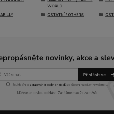
NY / HOODIES
DÁMSKÝ SVĚT / LADIES
MOT
WORLD
ABILLY
OSTATNÍ / OTHERS
OST
epropásněte novinky, akce a slev
Přihlásit se
Souhlasím se
zpracováním osobních údajů
za účelem rozesílky newsletteru.
Můžete se kdykoli odhlásit. Zasíláme max.2x za měsíc