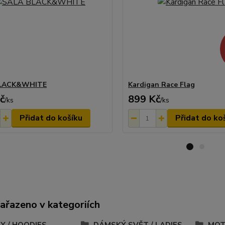
BLACK&WHITE
Kardigan Race Flag
č
899 Kč
/
ks
/
ks
Přidat do košíku
Přidat do ko
zařazeno v kategoriích