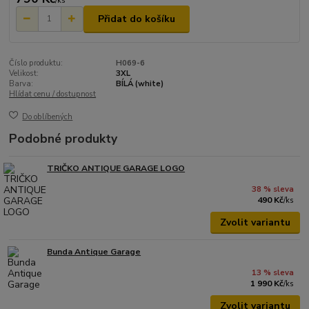
/
ks
Přidat do košíku
Číslo produktu:
H069-6
Velikost:
3XL
Barva:
BÍLÁ (white)
Hlídat cenu / dostupnost
Do oblíbených
Podobné produkty
TRIČKO ANTIQUE GARAGE LOGO
38 % sleva
490 Kč
/
ks
Zvolit variantu
Bunda Antique Garage
13 % sleva
1 990 Kč
/
ks
Zvolit variantu