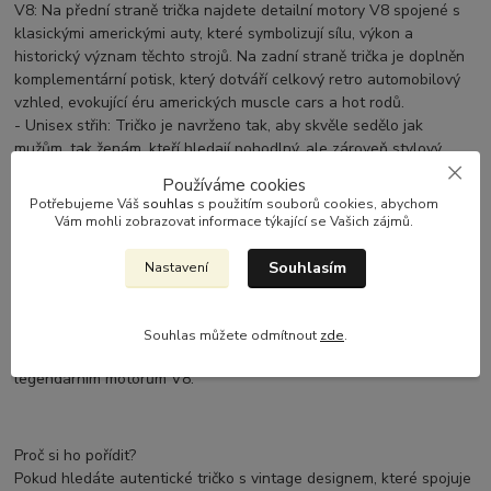
V8: Na přední straně trička najdete detailní motory V8 spojené s
klasickými americkými auty, které symbolizují sílu, výkon a
historický význam těchto strojů. Na zadní straně trička je doplněn
komplementární potisk, který dotváří celkový retro automobilový
vzhled, evokující éru amerických muscle cars a hot rodů.
- Unisex střih: Tričko je navrženo tak, aby skvěle sedělo jak
mužům, tak ženám, kteří hledají pohodlný, ale zároveň stylový
kousek s vášní pro vintage automobily a motory V8.
Používáme cookies
- Klasický design: Tričko má tradiční střih s kulatým výstřihem a
Potřebujeme Váš
souhlas
s použitím souborů cookies, abychom
krátkými rukávy, což zaručuje maximální pohodlí. Tento klasický
Vám mohli zobrazovat informace týkající se Vašich zájmů.
design je ideální pro každodenní nošení i pro speciální příležitosti,
jako jsou automobilové výstavy nebo srazy a závody.
Souhlasím
Nastavení
- Pohodlí a styl na celý den: S kvalitním materiálem a střihem,
který se přizpůsobí tvaru těla, poskytuje tričko komfort po celý
den. Skvělé pro všechny automobilové nadšence, kteří chtějí
Souhlas můžete odmítnout
zde
.
ukázat svou lásku k historickým americkým automobilům a
legendárním motorům V8.
Proč si ho pořídit?
Pokud hledáte autentické tričko s vintage designem, které spojuje