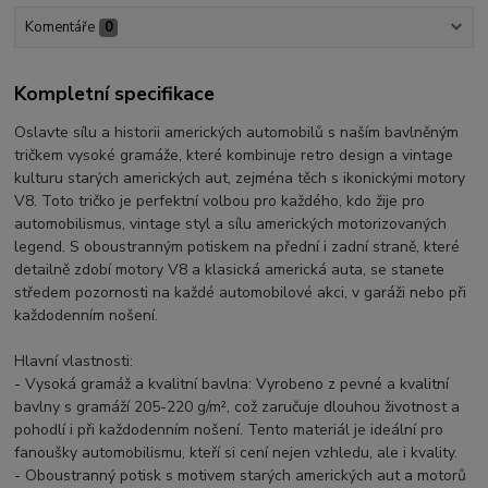
Komentáře
0
Kompletní specifikace
Oslavte sílu a historii amerických automobilů s naším bavlněným
tričkem vysoké gramáže, které kombinuje retro design a vintage
kulturu starých amerických aut, zejména těch s ikonickými motory
V8. Toto tričko je perfektní volbou pro každého, kdo žije pro
automobilismus, vintage styl a sílu amerických motorizovaných
legend. S oboustranným potiskem na přední i zadní straně, které
detailně zdobí motory V8 a klasická americká auta, se stanete
středem pozornosti na každé automobilové akci, v garáži nebo při
každodenním nošení.
Hlavní vlastnosti:
- Vysoká gramáž a kvalitní bavlna: Vyrobeno z pevné a kvalitní
bavlny s gramáží 205-220 g/m², což zaručuje dlouhou životnost a
pohodlí i při každodenním nošení. Tento materiál je ideální pro
fanoušky automobilismu, kteří si cení nejen vzhledu, ale i kvality.
- Oboustranný potisk s motivem starých amerických aut a motorů