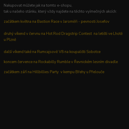
Nakupovat můžete jak na tomto e-shopu,
tak u našeho stánku, který vždy najdete na těchto vyímečných akcích:
začátkem května na Bastion Race v Jaroměři - pevnosti Josefov
druhý víkend v červnu na Hot Rod Dragstrip Contest na letišti ve Lhotě
u Plzně
další víkend také na Rumcajsově V8 na koupališti Sobotce
koncem července na Rockabilly Rumble v Řevnickém lesním divadle
začátkem září na Hillbillies Party v kempu Břehy u Přelouče