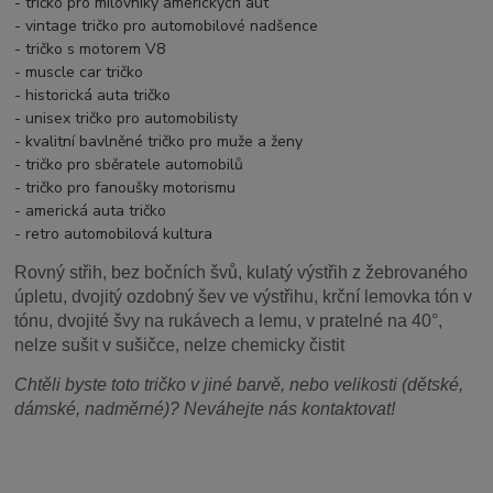
- tričko pro milovníky amerických aut
- vintage tričko pro automobilové nadšence
- tričko s motorem V8
- muscle car tričko
- historická auta tričko
- unisex tričko pro automobilisty
- kvalitní bavlněné tričko pro muže a ženy
- tričko pro sběratele automobilů
- tričko pro fanoušky motorismu
- americká auta tričko
- retro automobilová kultura
Rovný střih, bez bočních švů, kulatý výstřih z žebrovaného
úpletu, dvojitý ozdobný šev ve výstřihu, krční lemovka tón v
tónu, dvojité švy na rukávech a lemu, v pratelné na 40°,
nelze sušit v sušičce, nelze chemicky čistit
Chtěli byste toto tričko v jiné barvě, nebo velikosti (dětské,
dámské, nadměrné)? Neváhejte nás kontaktovat!