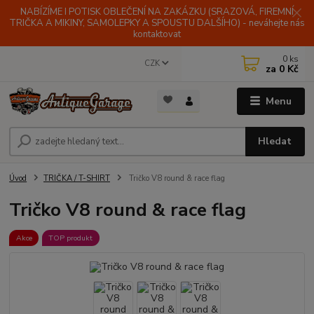
NABÍZÍME I POTISK OBLEČENÍ NA ZAKÁZKU (SRAZOVÁ, FIREMNÍ
TRIČKA A MIKINY, SAMOLEPKY A SPOUSTU DALŠÍHO) - neváhejte nás
kontaktovat
0
ks
CZK
za
0 Kč
Menu
Hledat
Úvod
TRIČKA / T-SHIRT
Tričko V8 round & race flag
Tričko V8 round & race flag
Akce
TOP produkt