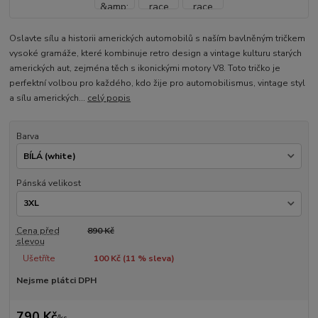
Oslavte sílu a historii amerických automobilů s naším bavlněným tričkem
vysoké gramáže, které kombinuje retro design a vintage kulturu starých
amerických aut, zejména těch s ikonickými motory V8. Toto tričko je
perfektní volbou pro každého, kdo žije pro automobilismus, vintage styl
a sílu amerických...
celý popis
Barva
Pánská velikost
Cena před
890 Kč
slevou
Ušetříte
100 Kč (
11
% sleva)
Nejsme plátci DPH
790 Kč