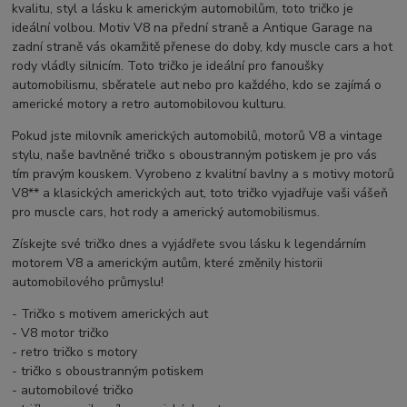
kvalitu, styl a lásku k americkým automobilům, toto tričko je
ideální volbou. Motiv V8 na přední straně a Antique Garage na
zadní straně vás okamžitě přenese do doby, kdy muscle cars a hot
rody vládly silnicím. Toto tričko je ideální pro fanoušky
automobilismu, sběratele aut nebo pro každého, kdo se zajímá o
americké motory a retro automobilovou kulturu.
Pokud jste milovník amerických automobilů, motorů V8 a vintage
stylu, naše bavlněné tričko s oboustranným potiskem je pro vás
tím pravým kouskem. Vyrobeno z kvalitní bavlny a s motivy motorů
V8** a klasických amerických aut, toto tričko vyjadřuje vaši vášeň
pro muscle cars, hot rody a americký automobilismus.
Získejte své tričko dnes a vyjádřete svou lásku k legendárním
motorem V8 a americkým autům, které změnily historii
automobilového průmyslu!
- Tričko s motivem amerických aut
- V8 motor tričko
- retro tričko s motory
- tričko s oboustranným potiskem
- automobilové tričko