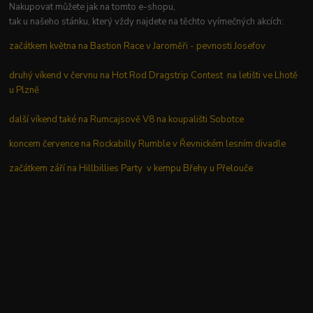
Nakupovat můžete jak na tomto e-shopu,
tak u našeho stánku, který vždy najdete na těchto vyímečných akcích:
začátkem května na Bastion Race v Jaroměři - pevnosti Josefov
druhý víkend v červnu na Hot Rod Dragstrip Contest na letišti ve Lhotě
u Plzně
další víkend také na Rumcajsově V8 na koupališti Sobotce
koncem července na Rockabilly Rumble v Řevnickém lesním divadle
začátkem září na Hillbillies Party v kempu Břehy u Přelouče