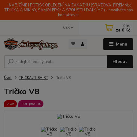
NABÍZÍME I POTISK OBLEČENÍ NA ZAKÁZKU (SRAZOVÁ, FIREMNÍ
TRIČKA A MIKINY, SAMOLEPKY A SPOUSTU DALŠÍHO) - neváhejte nás
kontaktovat
0
ks
CZK
za
0 Kč
Menu
Hledat
Úvod
TRIČKA / T-SHIRT
Tričko V8
Tričko V8
Akce
TOP produkt