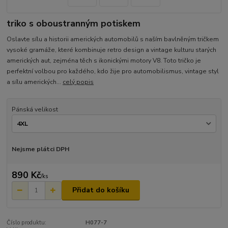
triko s oboustranným potiskem
Oslavte sílu a historii amerických automobilů s naším bavlněným tričkem
vysoké gramáže, které kombinuje retro design a vintage kulturu starých
amerických aut, zejména těch s ikonickými motory V8. Toto tričko je
perfektní volbou pro každého, kdo žije pro automobilismus, vintage styl
a sílu amerických...
celý popis
Pánská velikost
Nejsme plátci DPH
890 Kč
/
ks
Přidat do košíku
Číslo produktu:
H077-7