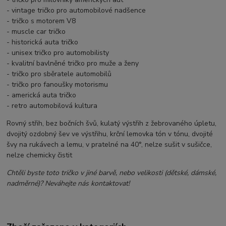
- vintage tričko pro automobilové nadšence
- tričko s motorem V8
- muscle car tričko
- historická auta tričko
- unisex tričko pro automobilisty
- kvalitní bavlněné tričko pro muže a ženy
- tričko pro sběratele automobilů
- tričko pro fanoušky motorismu
- americká auta tričko
- retro automobilová kultura
Rovný střih, bez bočních švů, kulatý výstřih z žebrovaného úpletu,
dvojitý ozdobný šev ve výstřihu, krční lemovka tón v tónu, dvojité
švy na rukávech a lemu, v pratelné na 40°, nelze sušit v sušičce,
nelze chemicky čistit
Chtěli byste toto tričko v jiné barvě, nebo velikosti (dětské, dámské,
nadměrné)? Neváhejte nás kontaktovat!