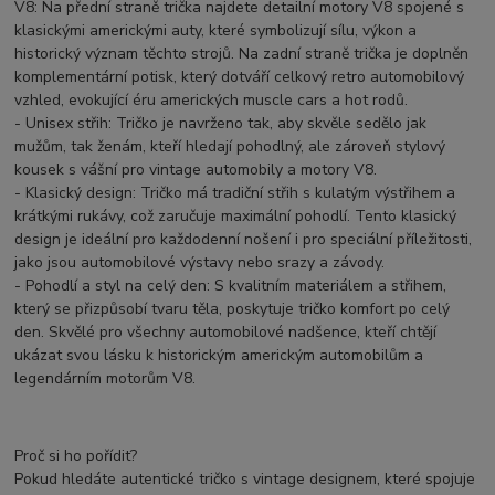
V8: Na přední straně trička najdete detailní motory V8 spojené s
klasickými americkými auty, které symbolizují sílu, výkon a
historický význam těchto strojů. Na zadní straně trička je doplněn
komplementární potisk, který dotváří celkový retro automobilový
vzhled, evokující éru amerických muscle cars a hot rodů.
- Unisex střih: Tričko je navrženo tak, aby skvěle sedělo jak
mužům, tak ženám, kteří hledají pohodlný, ale zároveň stylový
kousek s vášní pro vintage automobily a motory V8.
- Klasický design: Tričko má tradiční střih s kulatým výstřihem a
krátkými rukávy, což zaručuje maximální pohodlí. Tento klasický
design je ideální pro každodenní nošení i pro speciální příležitosti,
jako jsou automobilové výstavy nebo srazy a závody.
- Pohodlí a styl na celý den: S kvalitním materiálem a střihem,
který se přizpůsobí tvaru těla, poskytuje tričko komfort po celý
den. Skvělé pro všechny automobilové nadšence, kteří chtějí
ukázat svou lásku k historickým americkým automobilům a
legendárním motorům V8.
Proč si ho pořídit?
Pokud hledáte autentické tričko s vintage designem, které spojuje