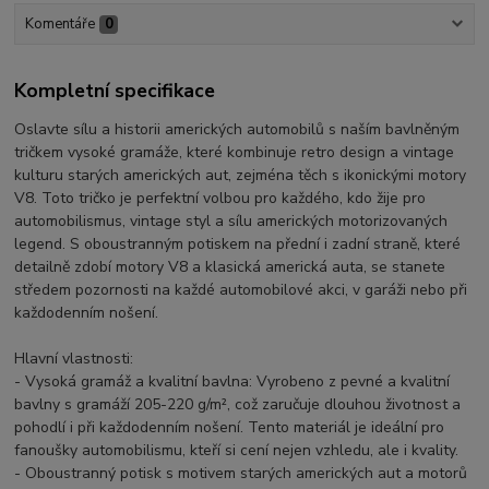
Komentáře
0
Kompletní specifikace
Oslavte sílu a historii amerických automobilů s naším bavlněným
tričkem vysoké gramáže, které kombinuje retro design a vintage
kulturu starých amerických aut, zejména těch s ikonickými motory
V8. Toto tričko je perfektní volbou pro každého, kdo žije pro
automobilismus, vintage styl a sílu amerických motorizovaných
legend. S oboustranným potiskem na přední i zadní straně, které
detailně zdobí motory V8 a klasická americká auta, se stanete
středem pozornosti na každé automobilové akci, v garáži nebo při
každodenním nošení.
Hlavní vlastnosti:
- Vysoká gramáž a kvalitní bavlna: Vyrobeno z pevné a kvalitní
bavlny s gramáží 205-220 g/m², což zaručuje dlouhou životnost a
pohodlí i při každodenním nošení. Tento materiál je ideální pro
fanoušky automobilismu, kteří si cení nejen vzhledu, ale i kvality.
- Oboustranný potisk s motivem starých amerických aut a motorů