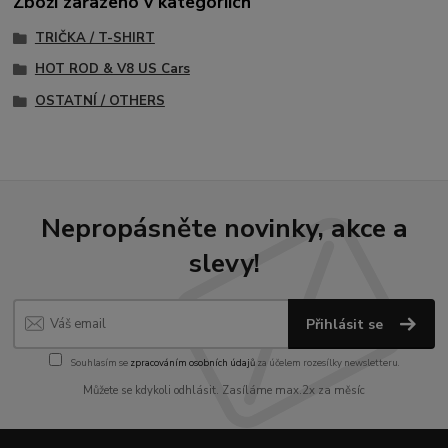
Zboží zařazeno v kategoriích
TRIČKA / T-SHIRT
HOT ROD & V8 US Cars
OSTATNÍ / OTHERS
Nepropásněte novinky, akce a
slevy!
Přihlásit se
Souhlasím se
zpracováním osobních údajů
za účelem rozesílky newsletteru.
Můžete se kdykoli odhlásit. Zasíláme max.2x za měsíc