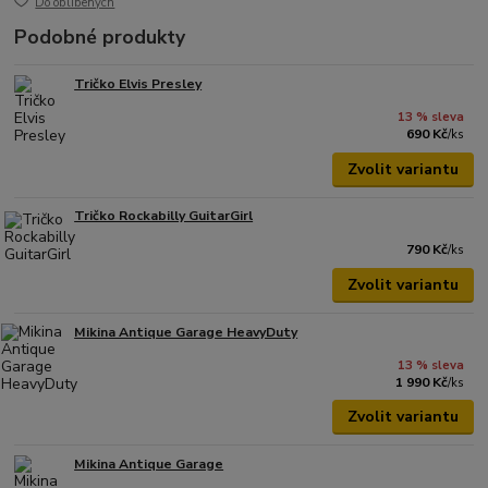
Do oblíbených
Podobné produkty
Tričko Elvis Presley
13 % sleva
690 Kč
/
ks
Zvolit variantu
Tričko Rockabilly GuitarGirl
790 Kč
/
ks
Zvolit variantu
Mikina Antique Garage HeavyDuty
13 % sleva
1 990 Kč
/
ks
Zvolit variantu
Mikina Antique Garage