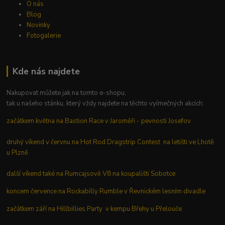
O nás
Blog
Novinky
Fotogalerie
Kde nás najdete
Nakupovat můžete jak na tomto e-shopu,
tak u našeho stánku, který vždy najdete na těchto vyímečných akcích:
začátkem května na Bastion Race v Jaroměři - pevnosti Josefov
druhý víkend v červnu na Hot Rod Dragstrip Contest na letišti ve Lhotě
u Plzně
další víkend také na Rumcajsově V8 na koupališti Sobotce
koncem července na Rockabilly Rumble v Řevnickém lesním divadle
začátkem září na Hillbillies Party v kempu Břehy u Přelouče