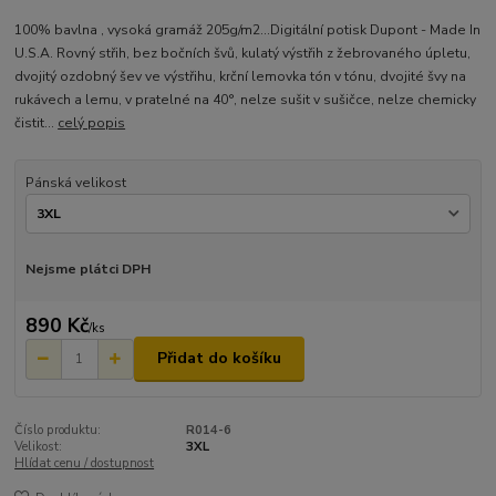
100% bavlna , vysoká gramáž 205g/m2...Digitální potisk Dupont - Made In
U.S.A. Rovný střih, bez bočních švů, kulatý výstřih z žebrovaného úpletu,
dvojitý ozdobný šev ve výstřihu, krční lemovka tón v tónu, dvojité švy na
rukávech a lemu, v pratelné na 40°, nelze sušit v sušičce, nelze chemicky
čistit...
celý popis
Pánská velikost
Nejsme plátci DPH
890 Kč
/
ks
Přidat do košíku
Číslo produktu:
R014-6
Velikost:
3XL
Hlídat cenu / dostupnost