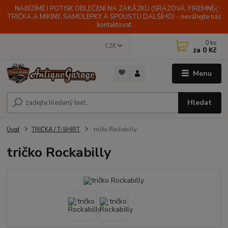
NABÍZÍME I POTISK OBLEČENÍ NA ZAKÁZKU (SRAZOVÁ, FIREMNÍ
TRIČKA A MIKINY, SAMOLEPKY A SPOUSTU DALŠÍHO) - neváhejte nás
kontaktovat
0
ks
CZK
za
0 Kč
Menu
Hledat
Úvod
TRIČKA / T-SHIRT
tričko Rockabilly
tričko Rockabilly