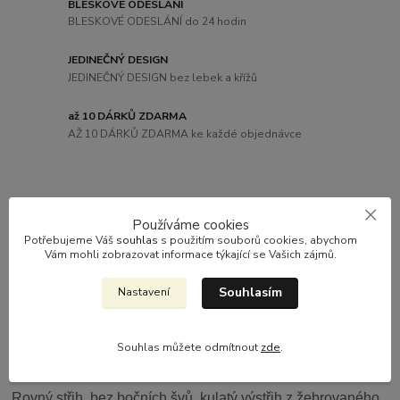
BLESKOVÉ ODESLÁNÍ
BLESKOVÉ ODESLÁNÍ do 24 hodin
JEDINEČNÝ DESIGN
JEDINEČNÝ DESIGN bez lebek a křížů
až 10 DÁRKŮ ZDARMA
AŽ 10 DÁRKŮ ZDARMA ke každé objednávce
Kompletní specifikace
Používáme cookies
Potřebujeme Váš
souhlas
s použitím souborů cookies, abychom
Vám mohli zobrazovat informace týkající se Vašich zájmů.
Komentáře
0
Souhlasím
Nastavení
Kompletní specifikace
100% bavlna , vysoká gramáž 205g/m2...
Souhlas můžete odmítnout
zde
.
Digitální potisk Dupont - Made In U.S.A.
Rovný střih, bez bočních švů, kulatý výstřih z žebrovaného