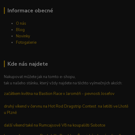
Informace obecné
O nás
Blog
Novinky
Fotogalerie
Kde nás najdete
Nakupovat můžete jak na tomto e-shopu,
tak u našeho stánku, který vždy najdete na těchto vyímečných akcích:
začátkem května na Bastion Race v Jaroměři - pevnosti Josefov
druhý víkend v červnu na Hot Rod Dragstrip Contest na letišti ve Lhotě
u Plzně
další víkend také na Rumcajsově V8 na koupališti Sobotce