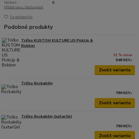
Velikost:
S
Hlídat cenu / dostupnost
Do oblíbených
Podobné produkty
Tričko KUSTOM KULTURE US PickUp &
Bobber
31 % sleva
549 Kč
/
ks
Zvolit variantu
Tričko Rockabilly
790 Kč
/
ks
Zvolit variantu
Tričko Rockabilly GuitarGirl
790 Kč
/
ks
Zvolit variantu