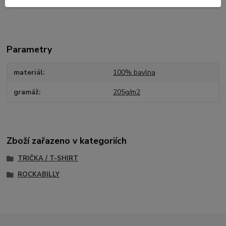
nadměrné)? Neváhejte nás kontaktovat!
Parametry
materiál
100% bavlna
gramáž
205g/m2
Zboží zařazeno v kategoriích
TRIČKA / T-SHIRT
ROCKABILLY