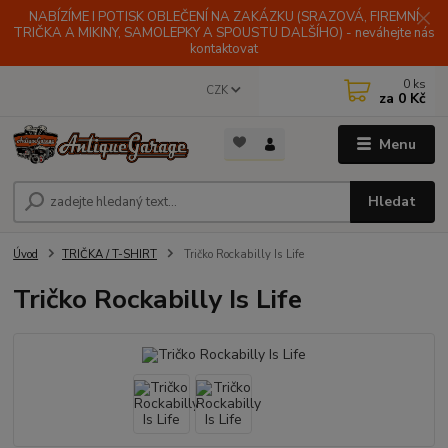
NABÍZÍME I POTISK OBLEČENÍ NA ZAKÁZKU (SRAZOVÁ, FIREMNÍ
TRIČKA A MIKINY, SAMOLEPKY A SPOUSTU DALŠÍHO) - neváhejte nás
kontaktovat
0
ks
CZK
za
0 Kč
Menu
Hledat
Úvod
TRIČKA / T-SHIRT
Tričko Rockabilly Is Life
Tričko Rockabilly Is Life