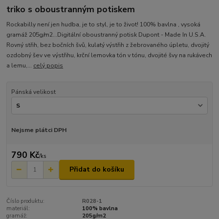
triko s oboustranným potiskem
Rockabilly není jen hudba, je to styl, je to život! 100% bavlna , vysoká
gramáž 205g/m2...Digitální oboustranný potisk Dupont - Made In U.S.A.
Rovný střih, bez bočních švů, kulatý výstřih z žebrovaného úpletu, dvojitý
ozdobný šev ve výstřihu, krční lemovka tón v tónu, dvojité švy na rukávech
a lemu,...
celý popis
Pánská velikost
Nejsme plátci DPH
790 Kč
/
ks
Přidat do košíku
Číslo produktu:
R028-1
materiál:
100% bavlna
gramáž:
205g/m2