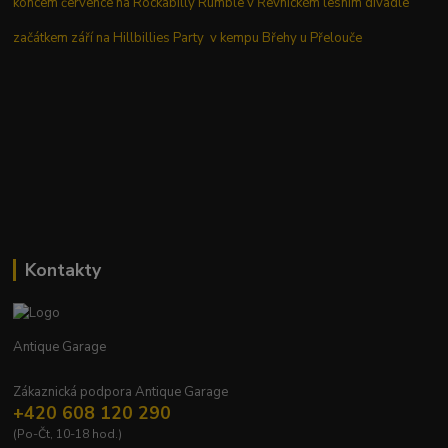
koncem července na Rockabilly Rumble v Řevnickém lesním divadle
začátkem září na Hillbillies Party v kempu Břehy u Přelouče
Kontakty
Antique Garage
Zákaznická podpora Antique Garage
+420 608 120 290
(Po-Čt, 10-18 hod.)