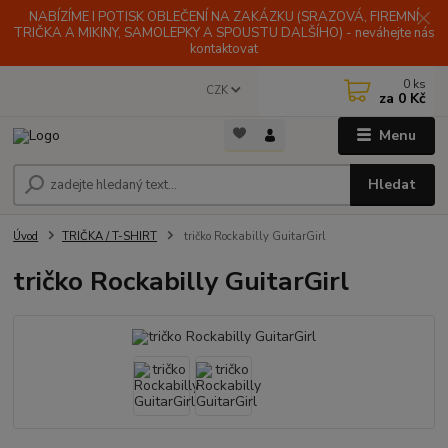
NABÍZÍME I POTISK OBLEČENÍ NA ZAKÁZKU (SRAZOVÁ, FIREMNÍ
TRIČKA A MIKINY, SAMOLEPKY A SPOUSTU DALŠÍHO) - neváhejte nás
kontaktovat
0
ks
CZK
za
0 Kč
Menu
Hledat
Úvod
TRIČKA / T-SHIRT
tričko Rockabilly GuitarGirl
tričko Rockabilly GuitarGirl