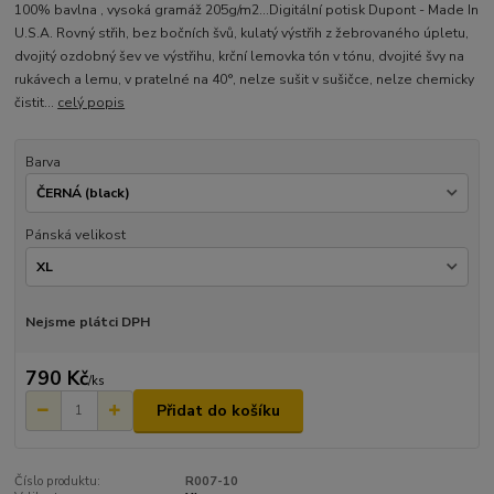
100% bavlna , vysoká gramáž 205g/m2...Digitální potisk Dupont - Made In
U.S.A. Rovný střih, bez bočních švů, kulatý výstřih z žebrovaného úpletu,
dvojitý ozdobný šev ve výstřihu, krční lemovka tón v tónu, dvojité švy na
rukávech a lemu, v pratelné na 40°, nelze sušit v sušičce, nelze chemicky
čistit...
celý popis
Barva
Pánská velikost
Nejsme plátci DPH
790 Kč
/
ks
Přidat do košíku
Číslo produktu:
R007-10