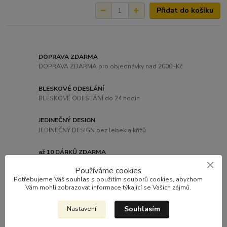
Přidat do košíku
DOPRAVA ZDARMA
DOPRAVA ZDARMA pro objednávky nad 2000,-Kč
BLESKOVÉ ODESLÁNÍ
BLESKOVÉ ODESLÁNÍ do 24 hodin
JEDINEČNÝ DESIGN
JEDINEČNÝ DESIGN bez lebek a křížů
až 10 DÁRKŮ ZDARMA
AŽ 10 DÁRKŮ ZDARMA ke každé objednávce
Používáme cookies
Potřebujeme Váš
souhlas
s použitím souborů cookies, abychom
Vám mohli zobrazovat informace týkající se Vašich zájmů.
Souhlasím
Nastavení
Kompletní specifikace