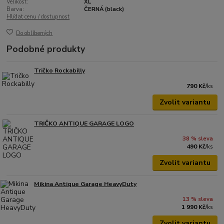
Velikost:
XL
Barva:
ČERNÁ (black)
Hlídat cenu / dostupnost
Do oblíbených
Podobné produkty
Tričko Rockabilly
790 Kč
/
ks
Zvolit variantu
TRIČKO ANTIQUE GARAGE LOGO
38 % sleva
490 Kč
/
ks
Zvolit variantu
Mikina Antique Garage HeavyDuty
13 % sleva
1 990 Kč
/
ks
Zvolit variantu