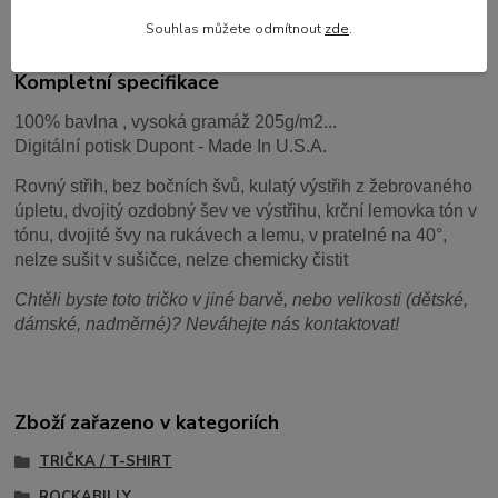
Komentáře
0
Souhlas můžete odmítnout
zde
.
Kompletní specifikace
100% bavlna , vysoká gramáž 205g/m2...
Digitální potisk Dupont - Made In U.S.A.
Rovný střih, bez bočních švů, kulatý výstřih z žebrovaného
úpletu, dvojitý ozdobný šev ve výstřihu, krční lemovka tón v
tónu, dvojité švy na rukávech a lemu, v pratelné na 40°,
nelze sušit v sušičce, nelze chemicky čistit
Chtěli byste toto tričko v jiné barvě, nebo velikosti (dětské,
dámské, nadměrné)? Neváhejte nás kontaktovat!
Zboží zařazeno v kategoriích
TRIČKA / T-SHIRT
ROCKABILLY