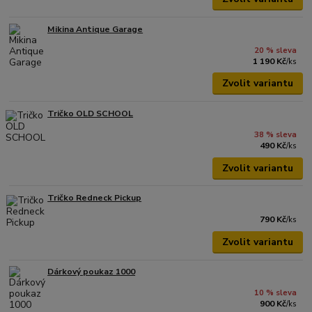
Mikina Antique Garage
20 % sleva
1 190 Kč
/
ks
Zvolit variantu
Tričko OLD SCHOOL
38 % sleva
490 Kč
/
ks
Zvolit variantu
Tričko Redneck Pickup
790 Kč
/
ks
Zvolit variantu
Dárkový poukaz 1000
10 % sleva
900 Kč
/
ks