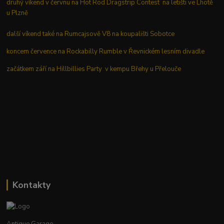
druhý víkend v červnu na Hot Rod Dragstrip Contest na letišti ve Lhotě
u Plzně
další víkend také na Rumcajsově V8 na koupališti Sobotce
koncem července na Rockabilly Rumble v Řevnickém lesním divadle
začátkem září na Hillbillies Party v kempu Břehy u Přelouče
Kontakty
Antique Garage