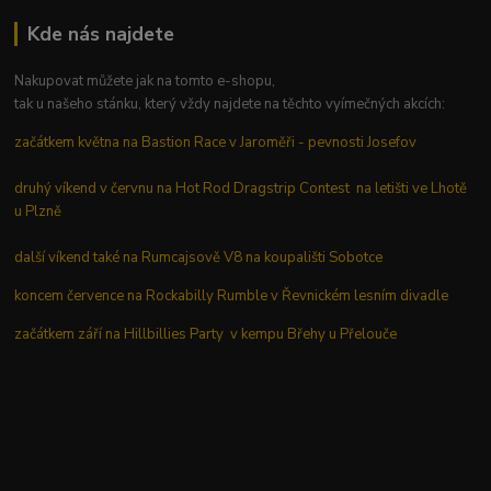
Kde nás najdete
Nakupovat můžete jak na tomto e-shopu,
tak u našeho stánku, který vždy najdete na těchto vyímečných akcích:
začátkem května na Bastion Race v Jaroměři - pevnosti Josefov
druhý víkend v červnu na Hot Rod Dragstrip Contest na letišti ve Lhotě
u Plzně
další víkend také na Rumcajsově V8 na koupališti Sobotce
koncem července na Rockabilly Rumble v Řevnickém lesním divadle
začátkem září na Hillbillies Party v kempu Břehy u Přelouče