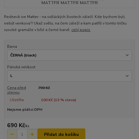
Redneck ive Matter - na vidláckých životech záleží. Kde bychom byli,
nebýt venkova?! Ukaž světu, na čem záleží a kam patříš v tomto tričku
vysoké gramáže v bílé a černé barvě.
celý popis
Barva
Pánská velikost
Cena před
790 Kč
slevou
Ušetříte
100 Kč (
13
% sleva)
Nejsme plátci DPH
690 Kč
/
ks
Přidat do košíku