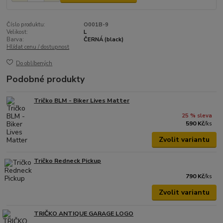
Číslo produktu:
O001B-9
Velikost:
L
Barva:
ČERNÁ (black)
Hlídat cenu / dostupnost
Do oblíbených
Podobné produkty
Tričko BLM - Biker Lives Matter
25 % sleva
590 Kč
/
ks
Zvolit variantu
Tričko Redneck Pickup
790 Kč
/
ks
Zvolit variantu
TRIČKO ANTIQUE GARAGE LOGO