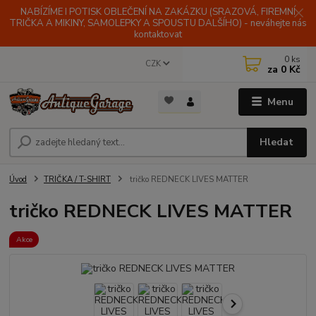
NABÍZÍME I POTISK OBLEČENÍ NA ZAKÁZKU (SRAZOVÁ, FIREMNÍ
TRIČKA A MIKINY, SAMOLEPKY A SPOUSTU DALŠÍHO) - neváhejte nás
kontaktovat
0
ks
CZK
za
0 Kč
Menu
Hledat
Úvod
TRIČKA / T-SHIRT
tričko REDNECK LIVES MATTER
tričko REDNECK LIVES MATTER
Akce