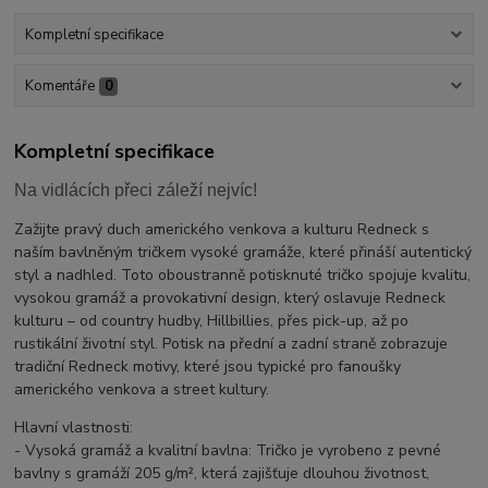
Kompletní specifikace
Komentáře
0
Kompletní specifikace
Na vidlácích přeci záleží nejvíc!
Zažijte pravý duch amerického venkova a kulturu Redneck s
naším bavlněným tričkem vysoké gramáže, které přináší autentický
styl a nadhled. Toto oboustranně potisknuté tričko spojuje kvalitu,
vysokou gramáž a provokativní design, který oslavuje Redneck
kulturu – od country hudby, Hillbillies, přes pick-up, až po
rustikální životní styl. Potisk na přední a zadní straně zobrazuje
tradiční Redneck motivy, které jsou typické pro fanoušky
amerického venkova a street kultury.
Hlavní vlastnosti:
- Vysoká gramáž a kvalitní bavlna: Tričko je vyrobeno z pevné
bavlny s gramáží 205 g/m², která zajišťuje dlouhou životnost,