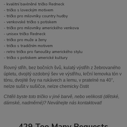
- kvalitní bavlněné tričko Redneck
- tričko s loveckým motivem
- tričko pro milovníky country hudby
- venkovské tričko s potiskem
- tričko pro milovníky amerického venkova
- unisex tričko Redneck
- tričko pro muže a ženy
- tričko s tradičním motivem
- retro tričko pro fanoušky amerického stylu
- tričko s potiskem americké kultury
Rovný střih, bez bočních švů, kulatý výstřih z žebrovaného
úpletu, dvojitý ozdobný šev ve výstřihu, krční lemovka tón v
tónu, dvojité švy na rukávech a lemu, v pratelné na 40°,
nelze sušit v sušičce, nelze chemicky čistit
Chtěli byste toto tričko v jiné barvě, nebo velikosti (dětské,
dámské, nadměrné)? Neváhejte nás kontaktovat!
429 Too Many Requests