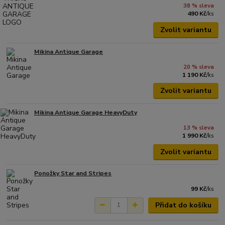
38 % sleva
490 Kč
/
ks
Zvolit variantu
Mikina Antique Garage
20 % sleva
1 190 Kč
/
ks
Zvolit variantu
Mikina Antique Garage HeavyDuty
13 % sleva
1 990 Kč
/
ks
Zvolit variantu
Ponožky Star and Stripes
99 Kč
/
ks
Přidat do košíku