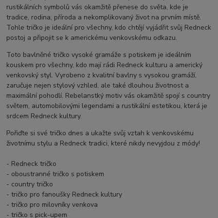
rustikálních symbolů vás okamžitě přenese do světa, kde je
tradice, rodina, příroda a nekomplikovaný život na prvním místě.
Tohle tričko je ideální pro všechny, kdo chtějí vyjádřit svůj Redneck
postoj a připojit se k americkému venkovskému odkazu.
Toto bavlněné tričko vysoké gramáže s potiskem je ideálním
kouskem pro všechny, kdo mají rádi Redneck kulturu a americký
venkovský styl. Vyrobeno z kvalitní bavlny s vysokou gramáží,
zaručuje nejen stylový vzhled, ale také dlouhou životnost a
maximální pohodlí. Rebelanstký motiv vás okamžitě spojí s country
světem, automobilovými legendami a rustikální estetikou, která je
srdcem Redneck kultury.
Pořiďte si své tričko dnes a ukažte svůj vztah k venkovskému
životnímu stylu a Redneck tradici, které nikdy nevyjdou z módy!
- Redneck tričko
- oboustranné tričko s potiskem
- country tričko
- tričko pro fanoušky Redneck kultury
- tričko pro milovníky venkova
- tričko s pick-upem