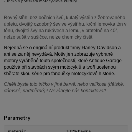
- tričko s potiskem motocyklové kultury
Rovný střih, bez bočních švů, kulatý výstřih z žebrovaného
úpletu, dvojitý ozdobný šev ve výstřihu, krční lemovka tón v
tónu, dvojité švy na rukávech a lemu, v pratelné na 40°,
nelze sušit v sušičce, nelze chemicky čistit
Nejedná se o originální produkt firmy Harley-Davidson a
ani se za něj nevydává. Motiv jen zobrazuje vybrané
motory vyráběné touto společností, které Antique Garage
používá při stavbách svým motocyklů a tvoří ucelenou
sběratelskou série pro fanoušky motocyklové historie.
Chtěli byste toto tričko v jiné barvě, nebo velikosti (dětské,
dámské, nadměrné)? Neváhejte nás kontaktovat!
Parametry
materiál
100% bavlna