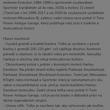
motorem Evolution 1984-1999 a sportovním současníkem
Sportster (vyráběným až do roku 2020) a motory 21.století
(TwinCam z let 1999-2017 a od 2018 do současnosti vyráběným
motorem Milwaukee 8), zatímco zadní strana nese potisk V-Twin
Power Antique Garage, který podtrhuje naši ústu k tradicím a
motocyklové historii.
Hlavní vlastnosti:
- Vysoká gramáž a kvalitní bavlna: Tričko je vyrobeno z pevné
bavlny s gramáží 205-220 g/m², což zajišťuje dlouhou životnost,
pohodlí a odolnost. Je to ideální volba pro motorkáře, fanoušky
Harleye a všechny, kdo milují motocyklovou kulturu.
- Oboustranný potisk s jedním z ikonických motorů Harley-
Davidson. Na přední straně trička najdete Flathead, Knucklehead,
Panhead, Shovelhead, Blockhead-Evolution, TwinCam, Milwaukee
8 Eight, nebo Ironhead a Sportster, který je synonymem pro sílu,
výkon a nezaměnitelný zvuk, jenž je vlastní každému Harley-
Davidson motocyklu. Zadní strana trička nese potisk V-Twin
Power Antique Garage, což je pocta tradici a důkladné práci na
těchto legendárních strojích.
- Unisex střih: Tričko je navrženo tak, aby vyhovovalo jak mužům,