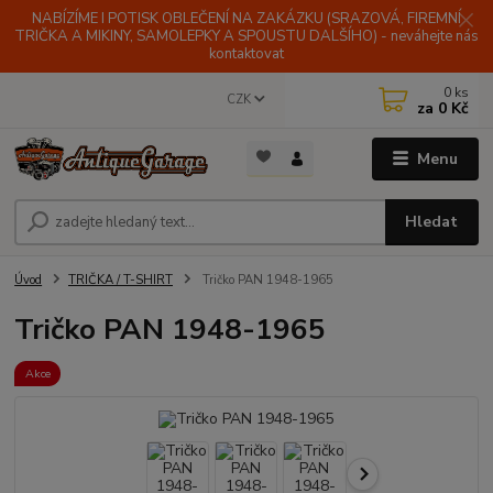
NABÍZÍME I POTISK OBLEČENÍ NA ZAKÁZKU (SRAZOVÁ, FIREMNÍ
TRIČKA A MIKINY, SAMOLEPKY A SPOUSTU DALŠÍHO) - neváhejte nás
kontaktovat
0
ks
CZK
za
0 Kč
Menu
Hledat
Úvod
TRIČKA / T-SHIRT
Tričko PAN 1948-1965
Tričko PAN 1948-1965
Akce