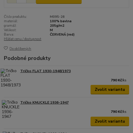
Číslo produktu:
M095-26
materiál:
100% bavlna
gramáž:
205g/m2
Velikost:
M
Barva:
ČERVENÁ (red)
Hlídat cenu / dostupnost
Do oblíbených
Podobné produkty
Tričko FLAT 1930-1948/1973
790 Kč
/
ks
Zvolit variantu
Tričko KNUCKLE 1936-1947
790 Kč
/
ks
Zvolit variantu