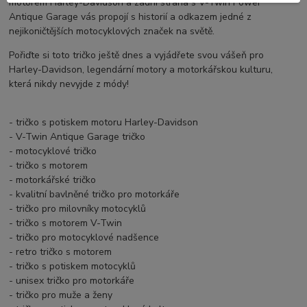
motorem Harley-Davidson a zadní strana s V-Twin Power
Antique Garage vás propojí s historií a odkazem jedné z
nejikoničtějších motocyklových značek na světě.
Pořiďte si toto tričko ještě dnes a vyjádřete svou vášeň pro
Harley-Davidson, legendární motory a motorkářskou kulturu,
která nikdy nevyjde z módy!
- tričko s potiskem motoru Harley-Davidson
- V-Twin Antique Garage tričko
- motocyklové tričko
- tričko s motorem
- motorkářské tričko
- kvalitní bavlněné tričko pro motorkáře
- tričko pro milovníky motocyklů
- tričko s motorem V-Twin
- tričko pro motocyklové nadšence
- retro tričko s motorem
- tričko s potiskem motocyklů
- unisex tričko pro motorkáře
- tričko pro muže a ženy