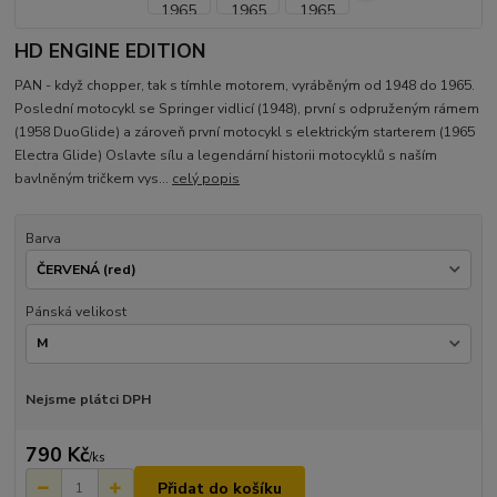
HD ENGINE EDITION
PAN - když chopper, tak s tímhle motorem, vyráběným od 1948 do 1965.
Poslední motocykl se Springer vidlicí (1948), první s odpruženým rámem
(1958 DuoGlide) a zároveň první motocykl s elektrickým starterem (1965
Electra Glide) Oslavte sílu a legendární historii motocyklů s naším
bavlněným tričkem vys...
celý popis
Barva
Pánská velikost
Nejsme plátci DPH
790 Kč
/
ks
Přidat do košíku