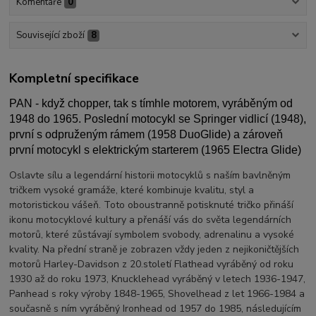
Komentáře
0
Související zboží
8
Kompletní specifikace
PAN - když chopper, tak s tímhle motorem, vyráběným od
1948 do 1965. Poslední motocykl se Springer vidlicí (1948),
první s odpruženým rámem (1958 DuoGlide) a zároveň
první motocykl s elektrickým starterem (1965 Electra Glide)
Oslavte sílu a legendární historii motocyklů s naším bavlněným
tričkem vysoké gramáže, které kombinuje kvalitu, styl a
motoristickou vášeň. Toto oboustranně potisknuté tričko přináší
ikonu motocyklové kultury a přenáší vás do světa legendárních
motorů, které zůstávají symbolem svobody, adrenalinu a vysoké
kvality. Na přední straně je zobrazen vždy jeden z nejikoničtějších
motorů Harley-Davidson z 20.století Flathead vyráběný od roku
1930 až do roku 1973, Knucklehead vyráběný v letech 1936-1947,
Panhead s roky výroby 1848-1965, Shovelhead z let 1966-1984 a
současně s ním vyráběný Ironhead od 1957 do 1985, následujícím