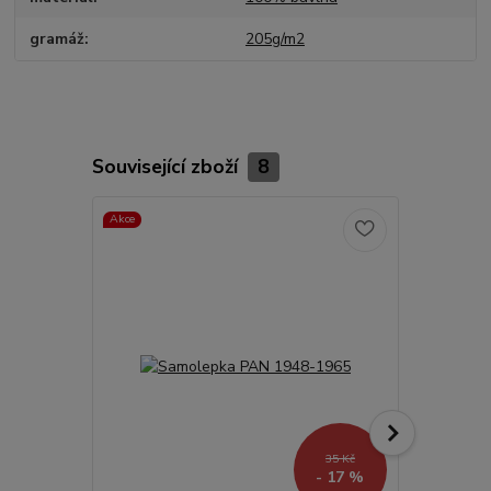
gramáž
205g/m2
Související zboží
8
Akce
TOP produkt
Akce
35 Kč
- 17 %