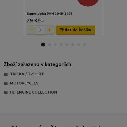
Samolepka PAN 1948-1965
Sada samol
29 Kč
116 Kč
/
ks
/
ks
Přidat do košíku
Zboží zařazeno v kategoriích
TRIČKA / T-SHIRT
MOTORCYCLES
HD ENGINE COLLECTION