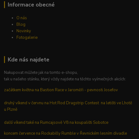
Informace obecné
O nás
Blog
Novinky
Fotogalerie
Kde nás najdete
Nakupovat můžete jak na tomto e-shopu,
tak u našeho stánku, který vždy najdete na těchto vyímečných akcích:
začátkem května na Bastion Race v Jaroměři - pevnosti Josefov
druhý víkend v červnu na Hot Rod Dragstrip Contest na letišti ve Lhotě
u Plzně
další víkend také na Rumcajsově V8 na koupališti Sobotce
koncem července na Rockabilly Rumble v Řevnickém lesním divadle