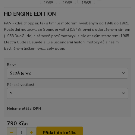
HD ENGINE EDITION
PAN - když chopper, tak s tímhle motorem, vyráběným od 1948 do 1965.
Poslední motocykl se Springer vidlicí (1948), první s odpruženým rámem
(1958 DuoGlide) a zároveň první motocykl s elektrickým starterem (1965
Electra Glide) Oslavte sílu a legendární historii motocyklů s naším
bavlněným tričkem vys...
celý popis
Barva
Pánská velikost
Nejsme plátci DPH
790 Kč
/
ks
Přidat do košíku