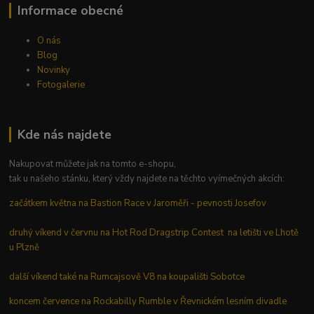
Informace obecné
O nás
Blog
Novinky
Fotogalerie
Kde nás najdete
Nakupovat můžete jak na tomto e-shopu,
tak u našeho stánku, který vždy najdete na těchto vyímečných akcích:
začátkem května na Bastion Race v Jaroměři - pevnosti Josefov
druhý víkend v červnu na Hot Rod Dragstrip Contest na letišti ve Lhotě
u Plzně
další víkend také na Rumcajsově V8 na koupališti Sobotce
koncem července na Rockabilly Rumble v Řevnickém lesním divadle