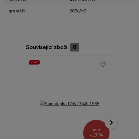
gramáž
205g/m2
Související zboží
8
Akce
TOP produkt
Akce
35 Kč
- 17 %