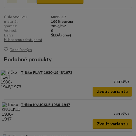
Číslo produktu:
M095-17
materiál:
100% bavlna
gramáž:
205g/m2
Velikost:
S
Barva:
ŠEDÁ (grey)
Hlídat cenu / dostupnost
Do oblíbených
Podobné produkty
Tričko FLAT 1930-1948/1973
790 Kč
/
ks
Zvolit variantu
Tričko KNUCKLE 1936-1947
790 Kč
/
ks
Zvolit variantu