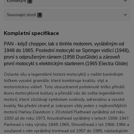
Komentáře
0
Související zboží
8
Kompletní specifikace
PAN - když chopper, tak s tímhle motorem, vyráběným od
1948 do 1965. Poslední motocykl se Springer vidlicí (1948),
první s odpruženým rámem (1958 DuoGlide) a zároveň
první motocykl s elektrickým starterem (1965 Electra Glide)
Oslavte sílu a legendární historii motocyklů s naším bavlněným
tričkem vysoké gramáže, které kombinuje kvalitu, styl a
motoristickou vášeň. Toto oboustranně potisknuté tričko přináší
ikonu motocyklové kultury a přenáší vás do světa legendárních
motorů, které zůstávají symbolem svobody, adrenalinu a vysoké
kvality. Na přední straně je zobrazen vždy jeden z nejikoničtějších
motorů Harley-Davidson z 20.století Flathead vyráběný od roku
1930 až do roku 1973, Knucklehead vyráběný v letech 1936-1947,
Panhead s roky výroby 1848-1965, Shovelhead z let 1966-1984 a
současně s ním vyráběný Ironhead od 1957 do 1985, následujícím