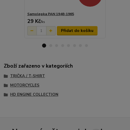
Samolepka PAN 1948-1965
Sada samol
29 Kč
116 Kč
/
ks
/
ks
Přidat do košíku
Zboží zařazeno v kategoriích
TRIČKA / T-SHIRT
MOTORCYCLES
HD ENGINE COLLECTION