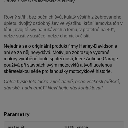
- tričko s potiskem motocyklové kultury
Rovný střih, bez bočních švů, kulatý výstřih z žebrovaného
úpletu, dvojitý ozdobný šev ve výstřihu, krční lemovka tón v
tónu, dvojité švy na rukávech a lemu, v pratelné na 40°,
nelze sušit v sušičce, nelze chemicky čistit
Nejedná se o originální produkt firmy Harley-Davidson a
ani se za něj nevydává. Motiv jen zobrazuje vybrané
motory vyráběné touto společností, které Antique Garage
používá při stavbách svým motocyklů a tvoří ucelenou
sběratelskou série pro fanoušky motocyklové historie.
Chtěli byste toto tričko v jiné barvě, nebo velikosti (dětské,
dámské, nadměrné)? Neváhejte nás kontaktovat!
Parametry
materiál
100% bavlna