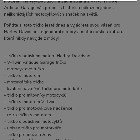
motorem Harley-Davidson a zadní strana s V-Twin Power
Antique Garage vás propojí s historií a odkazem jedné z
nejikoničtějších motocyklových značek na světě.
Pořiďte si toto tričko ještě dnes a vyjádřete svou vášeň pro
Harley-Davidson, legendární motory a motorkářskou kulturu,
která nikdy nevyjde z módy!
- tričko s potiskem motoru Harley-Davidson
- V-Twin Antique Garage tričko
- motocyklové tričko
- tričko s motorem
- motorkářské tričko
- kvalitní bavlněné tričko pro motorkáře
- tričko pro milovníky motocyklů
- tričko s motorem V-Twin
- tričko pro motocyklové nadšence
- retro tričko s motorem
- tričko s potiskem motocyklů
- unisex tričko pro motorkáře
- tričko pro muže a ženy