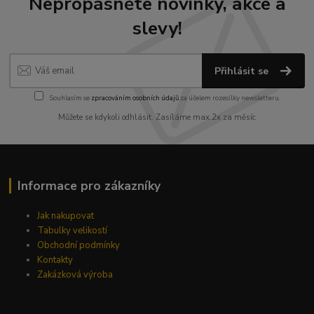
Nepropásněte novinky, akce a
slevy!
Přihlásit se
Souhlasím se
zpracováním osobních údajů
za účelem rozesílky newsletteru.
Můžete se kdykoli odhlásit. Zasíláme max.2x za měsíc
Informace pro zákazníky
Jak nakupovat
Tabulky velikostí
Obchodní podmínky
Kontakty
Zakázková výroba