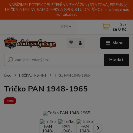
NABÍZÍME I POTISK OBLEČENÍ NA ZAKÁZKU (SRAZOVÁ, FIREMNÍ
TRIČKA A MIKINY, SAMOLEPKY A SPOUSTU DALŠÍHO) - neváhejte nás
kontaktovat
0
ks
CZK
za
0 Kč
Menu
Hledat
Úvod
TRIČKA / T-SHIRT
Tričko PAN 1948-1965
Tričko PAN 1948-1965
Akce