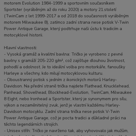
motorem Evolution 1984-1999 a sportovním současníkem
Sportster (vyráběným až do roku 2020) a motory 21.století
(TwinCam z let 1999-2017 a od 2018 do současnosti vyráběným
motorem Milwaukee 8), zatímco zadní strana nese potisk V-Twin
Power Antique Garage, který podtrhuje naši ústu k tradicím a
motocyklové historii.
Hlavní vlastnosti:
- Vysoká gramáž a kvalitní bavlna: Tričko je vyrobeno z pevné
bavlny s gramáží 205-220 g/m², což zajišťuje dlouhou životnost,
pohodlí a odolnost. Je to ideální volba pro motorkáře, fanoušky
Harleye a všechny, kdo milují motocyklovou kulturu.
- Oboustranný potisk s jedním z ikonických motorů Harley-
Davidson. Na přední straně trička najdete Flathead, Knucklehead,
Panhead, Shovelhead, Blockhead-Evolution, TwinCam, Milwaukee
8 Eight, nebo Ironhead a Sportster, který je synonymem pro sílu,
výkon a nezaměnitelný zvuk, jenž je vlastní každému Harley-
Davidson motocyklu. Zadní strana trička nese potisk V-Twin
Power Antique Garage, což je pocta tradici a důkladné práci na
těchto legendárních strojích.
- Unisex střih: Tričko je navrženo tak, aby vyhovovalo jak mužům,