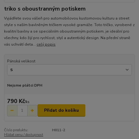
triko s oboustranným potiskem
Vyjádřete svou vášeň pro automobilovou kustomovou kulturu a street
style s naším bavlněným tričkem vysoké gramáže. Toto tričko, vyrobené z
kvalitní bavlny a se speciálním oboustranným potiskem, je ideální pro
všechny, kdo žijí pro rychlost, styl a autentický design. Na přední straně
vás uchvátí deta...
celý popis
Pánská velikost
Nejsme plátci DPH
790 Kč
/
ks
Přidat do košíku
Číslo produktu:
H011-2
Hlídat cenu / dostupnost