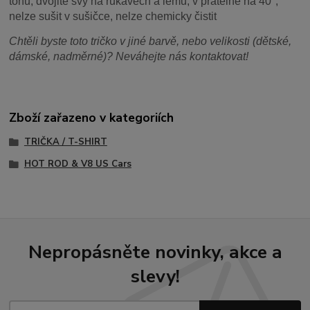
tónu, dvojité švy na rukávech a lemu, v pratelné na 40°,
nelze sušit v sušičce, nelze chemicky čistit
Chtěli byste toto tričko v jiné barvě, nebo velikosti (dětské,
dámské, nadměrné)? Neváhejte nás kontaktovat!
Zboží zařazeno v kategoriích
TRIČKA / T-SHIRT
HOT ROD & V8 US Cars
Nepropásněte novinky, akce a
slevy!