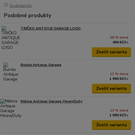
Do oblíbených
Podobné produkty
TRIČKO ANTIQUE GARAGE LOGO
38 % sleva
490 Kč
/
ks
Zvolit variantu
Bunda Antique Garage
13 % sleva
1 990 Kč
/
ks
Zvolit variantu
Mikina Antique Garage HeavyDuty
13 % sleva
1 990 Kč
/
ks
Zvolit variantu