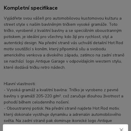
Kompletní specifikace
Vyjádřete svou vášeň pro automobilovou kustomovou kulturu a
street style s naším bavlněným tričkem vysoké gramáže. Toto
tričko, vyrobené z kvalitní bavlny a se speciálním oboustranným
potiskem, je ideální pro všechny, kdo žijí pro rychlost, styl a
autentický design. Na přední straně vás uchvátí detailní Hot Rod
motiv soutěžící s koněm, který připomíná sílu a svobodu
amerického venkova a divokého západu, zatímco na zadní straně
se nachází logo Antique Garage v odpovídajícím western stylu,
které dodává tričku retro nádech.
Hlavní vlastnosti:
- Vysoká gramáž a kvalitní bavlna: Tričko je vyrobeno z pevné
bavlny s gramáží 205-220 g/m², což zaručuje dlouhou životnost a
pohodlí během celodenního nošení.
- Oboustranný potisk: Na přední straně najdete Hot Rod motiv,
který dokonale vystihuje dynamiku a adrenalin automobilového
světa. Na zadní straně pak dominuje ikonické logo Antique
Garage, což přidává k tričku vintage vzhled s nádechem klasiky.