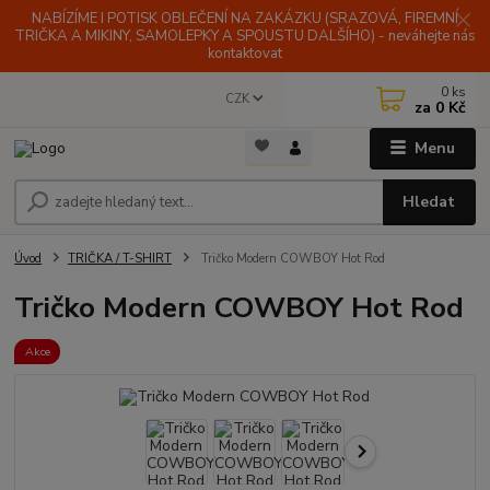
NABÍZÍME I POTISK OBLEČENÍ NA ZAKÁZKU (SRAZOVÁ, FIREMNÍ
TRIČKA A MIKINY, SAMOLEPKY A SPOUSTU DALŠÍHO) - neváhejte nás
kontaktovat
0
ks
CZK
za
0 Kč
Menu
Hledat
Úvod
TRIČKA / T-SHIRT
Tričko Modern COWBOY Hot Rod
Tričko Modern COWBOY Hot Rod
Akce