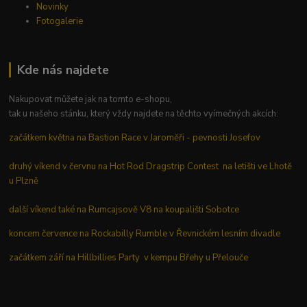
Novinky
Fotogalerie
Kde nás najdete
Nakupovat můžete jak na tomto e-shopu,
tak u našeho stánku, který vždy najdete na těchto vyímečných akcích:
začátkem května na Bastion Race v Jaroměři - pevnosti Josefov
druhý víkend v červnu na Hot Rod Dragstrip Contest na letišti ve Lhotě
u Plzně
další víkend také na Rumcajsově V8 na koupališti Sobotce
koncem července na Rockabilly Rumble v Řevnickém lesním divadle
začátkem září na Hillbillies Party v kempu Břehy u Přelouče