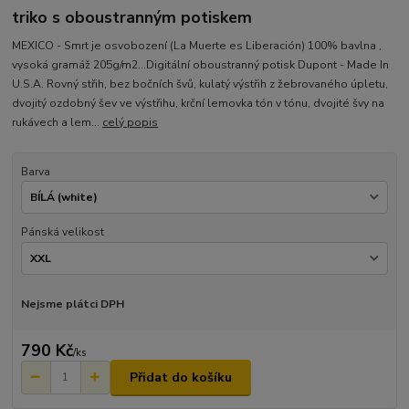
triko s oboustranným potiskem
MEXICO - Smrt je osvobození (La Muerte es Liberación) 100% bavlna ,
vysoká gramáž 205g/m2...Digitální oboustranný potisk Dupont - Made In
U.S.A. Rovný střih, bez bočních švů, kulatý výstřih z žebrovaného úpletu,
dvojitý ozdobný šev ve výstřihu, krční lemovka tón v tónu, dvojité švy na
rukávech a lem...
celý popis
Barva
Pánská velikost
Nejsme plátci DPH
790 Kč
/
ks
Přidat do košíku