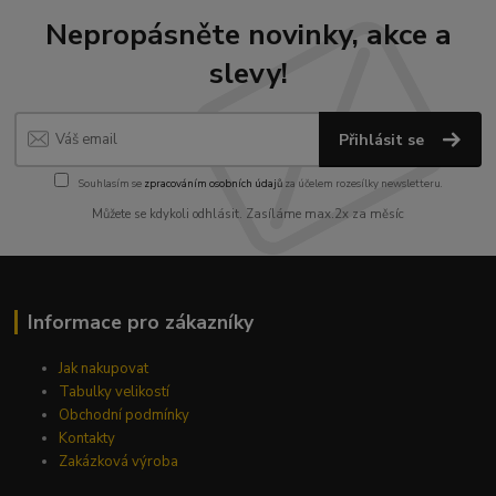
Nepropásněte novinky, akce a
slevy!
Přihlásit se
Souhlasím se
zpracováním osobních údajů
za účelem rozesílky newsletteru.
Můžete se kdykoli odhlásit. Zasíláme max.2x za měsíc
Informace pro zákazníky
Jak nakupovat
Tabulky velikostí
Obchodní podmínky
Kontakty
Zakázková výroba