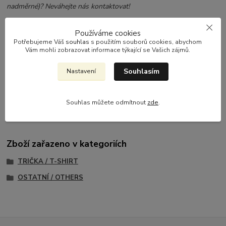
nadměrné)? Neváhejte nás kontaktovat!
Používáme cookies
Potřebujeme Váš
souhlas
s použitím souborů cookies, abychom
Vám mohli zobrazovat informace týkající se Vašich zájmů.
Parametry
Souhlasím
Nastavení
materiál
100% bavlna
gramáž
205g/m2
Souhlas můžete odmítnout
zde
.
Zboží zařazeno v kategoriích
TRIČKA / T-SHIRT
OSTATNÍ / OTHERS