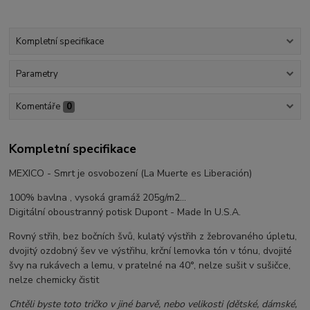
Kompletní specifikace
Parametry
Komentáře
0
Kompletní specifikace
MEXICO - Smrt je osvobození (La Muerte es Liberación)
100% bavlna , vysoká gramáž 205g/m2...
Digitální oboustranný potisk Dupont - Made In U.S.A.
Rovný střih, bez bočních švů, kulatý výstřih z žebrovaného úpletu,
dvojitý ozdobný šev ve výstřihu, krční lemovka tón v tónu, dvojité
švy na rukávech a lemu, v pratelné na 40°, nelze sušit v sušičce,
nelze chemicky čistit
Chtěli byste toto tričko v jiné barvě, nebo velikosti (dětské, dámské,