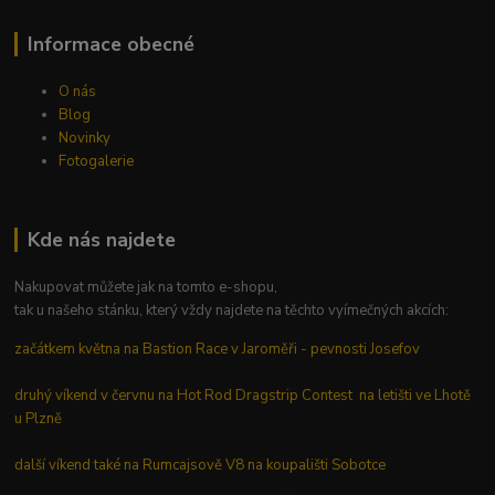
Informace obecné
O nás
Blog
Novinky
Fotogalerie
Kde nás najdete
Nakupovat můžete jak na tomto e-shopu,
tak u našeho stánku, který vždy najdete na těchto vyímečných akcích:
začátkem května na Bastion Race v Jaroměři - pevnosti Josefov
druhý víkend v červnu na Hot Rod Dragstrip Contest na letišti ve Lhotě
u Plzně
další víkend také na Rumcajsově V8 na koupališti Sobotce