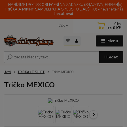
NABÍZÍME I POTISK OBLEČENÍ NA ZAKÁZKU (SRAZOVÁ, FIREMNÍ
TRIČKA A MIKINY, SAMOLEPKY A SPOUSTU DALŠÍHO) - neváhejte nás
kontaktovat
0
ks
CZK
za
0 Kč
Menu
Hledat
Úvod
TRIČKA / T-SHIRT
Tričko MEXICO
Tričko MEXICO