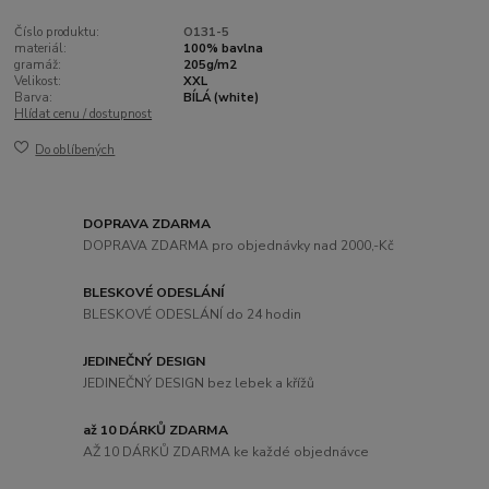
Číslo produktu:
O131-5
materiál:
100% bavlna
gramáž:
205g/m2
Velikost:
XXL
Barva:
BÍLÁ (white)
Hlídat cenu / dostupnost
Do oblíbených
DOPRAVA ZDARMA
DOPRAVA ZDARMA pro objednávky nad 2000,-Kč
BLESKOVÉ ODESLÁNÍ
BLESKOVÉ ODESLÁNÍ do 24 hodin
JEDINEČNÝ DESIGN
JEDINEČNÝ DESIGN bez lebek a křížů
až 10 DÁRKŮ ZDARMA
AŽ 10 DÁRKŮ ZDARMA ke každé objednávce