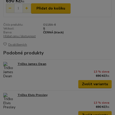
690 Kč
/
ks
Přidat do košíku
Číslo produktu:
O118A-6
Velikost:
S
Barva:
ČERNÁ (black)
Hlídat cenu / dostupnost
Do oblíbených
Podobné produkty
Tričko James Dean
13 % sleva
690 Kč
/
ks
Zvolit variantu
Tričko Elvis Presley
13 % sleva
690 Kč
/
ks