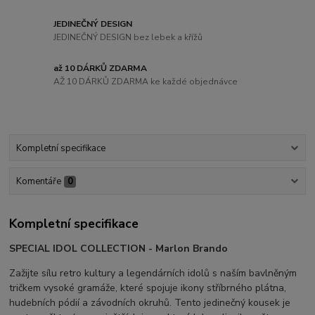
JEDINEČNÝ DESIGN
JEDINEČNÝ DESIGN bez lebek a křížů
až 10 DÁRKŮ ZDARMA
AŽ 10 DÁRKŮ ZDARMA ke každé objednávce
Kompletní specifikace
Komentáře
0
Kompletní specifikace
SPECIAL IDOL COLLECTION - Marlon Brando
Zažijte sílu retro kultury a legendárních idolů s naším bavlněným
tričkem vysoké gramáže, které spojuje ikony stříbrného plátna,
hudebních pódií a závodních okruhů. Tento jedinečný kousek je