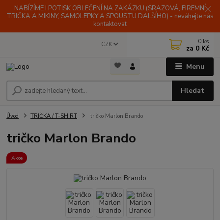
NABÍZÍME I POTISK OBLEČENÍ NA ZAKÁZKU (SRAZOVÁ, FIREMNÍ
TRIČKA A MIKINY, SAMOLEPKY A SPOUSTU DALŠÍHO) - neváhejte nás
kontaktovat
0
ks
CZK
za
0 Kč
Menu
Hledat
Úvod
TRIČKA / T-SHIRT
tričko Marlon Brando
tričko Marlon Brando
Akce