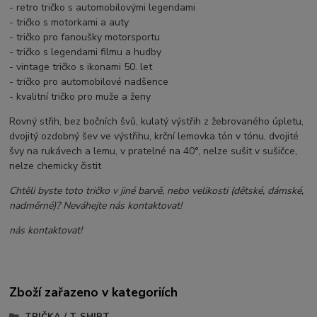
- retro tričko s automobilovými legendami
- tričko s motorkami a auty
- tričko pro fanoušky motorsportu
- tričko s legendami filmu a hudby
- vintage tričko s ikonami 50. let
- tričko pro automobilové nadšence
- kvalitní tričko pro muže a ženy
Rovný střih, bez bočních švů, kulatý výstřih z žebrovaného úpletu,
dvojitý ozdobný šev ve výstřihu, krční lemovka tón v tónu, dvojité
švy na rukávech a lemu, v pratelné na 40°, nelze sušit v sušičce,
nelze chemicky čistit
Chtěli byste toto tričko v jiné barvě, nebo velikosti (dětské, dámské,
nadměrné)? Neváhejte nás kontaktovat!
nás kontaktovat!
Zboží zařazeno v kategoriích