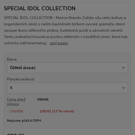
SPECIAL IDOL COLLECTION
SPECIAL IDOL COLLECTION - Marlon Brando Zažijte sílu retro kultury a
legendárních idolů s naším bavlněným tričkem vysoké gramáže, které
spojuje ikony stříbrného plátna, hudebních pódií a závodních okruhů.
Tento jedinečný kousek je poctou některým z největších jmen, která kdy
ovlivnila svět kinematog...
celý popis
Barva
Pánská velikost
Cena před
790 Kč
slevou
Ušetříte
100 Kč (
13
% sleva)
Nejsme plátci DPH