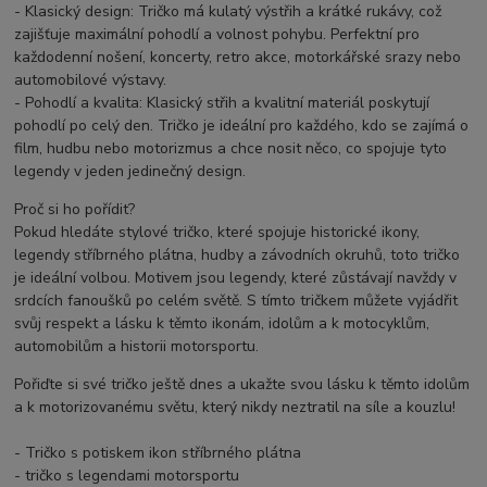
- Klasický design: Tričko má kulatý výstřih a krátké rukávy, což
zajišťuje maximální pohodlí a volnost pohybu. Perfektní pro
každodenní nošení, koncerty, retro akce, motorkářské srazy nebo
automobilové výstavy.
- Pohodlí a kvalita: Klasický střih a kvalitní materiál poskytují
pohodlí po celý den. Tričko je ideální pro každého, kdo se zajímá o
film, hudbu nebo motorizmus a chce nosit něco, co spojuje tyto
legendy v jeden jedinečný design.
Proč si ho pořídit?
Pokud hledáte stylové tričko, které spojuje historické ikony,
legendy stříbrného plátna, hudby a závodních okruhů, toto tričko
je ideální volbou. Motivem jsou legendy, které zůstávají navždy v
srdcích fanoušků po celém světě. S tímto tričkem můžete vyjádřit
svůj respekt a lásku k těmto ikonám, idolům a k motocyklům,
automobilům a historii motorsportu.
Pořiďte si své tričko ještě dnes a ukažte svou lásku k těmto idolům
a k motorizovanému světu, který nikdy neztratil na síle a kouzlu!
- Tričko s potiskem ikon stříbrného plátna
- tričko s legendami motorsportu