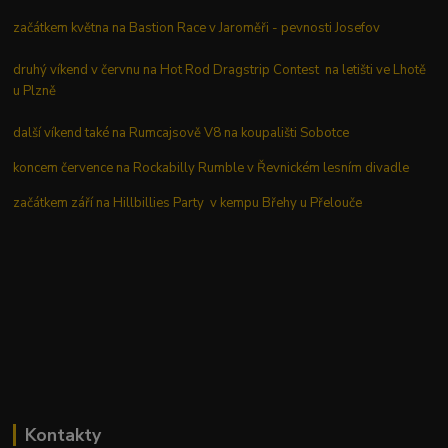
začátkem května na Bastion Race v Jaroměři - pevnosti Josefov
druhý víkend v červnu na Hot Rod Dragstrip Contest na letišti ve Lhotě
u Plzně
další víkend také na Rumcajsově V8 na koupališti Sobotce
koncem července na Rockabilly Rumble v Řevnickém lesním divadle
začátkem září na Hillbillies Party v kempu Břehy u Přelouče
Kontakty